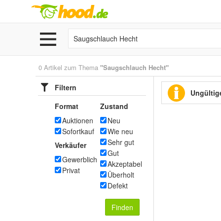
0 Artikel zum Thema
"Saugschlauch Hecht"
Filtern
Ungültige
Format
Zustand
Auktionen
Neu
Sofortkauf
Wie neu
Sehr gut
Verkäufer
Gut
Gewerblich
Akzeptabel
Privat
Überholt
Defekt
Finden