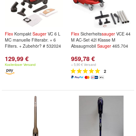
Flex
Kompakt
Sauger
VC 6 L
Flex
Sicherheits
sauger
VCE 44
MC manuelle Filterabr. + 6
M AC-Set 42l Klasse M
Filters. + Zubehör? # 532024
Absaugmobil
Sauger
465.704
129,99 €
959,78 €
Kostenloser Versand
+ 5,90 € Versand
2