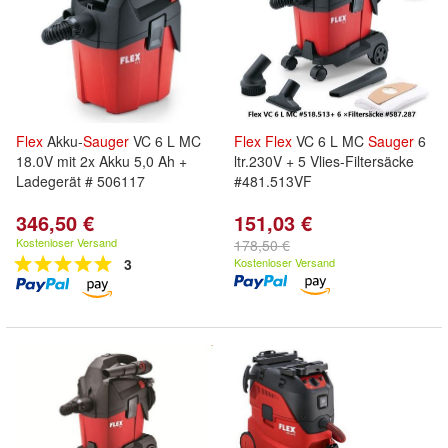
Flex
Akku-
Sauger
VC 6 L MC
Flex
Flex
VC 6 L MC
Sauger
6
18.0V mit 2x Akku 5,0 Ah +
ltr.230V + 5 Vlies-Filtersäcke
Ladegerät # 506117
#481.513VF
346,50 €
151,03 €
Kostenloser Versand
178,50 €
3
Kostenloser Versand