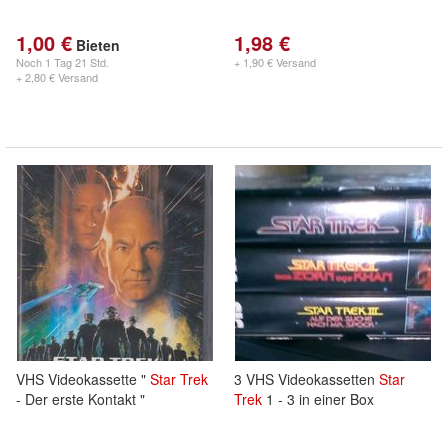
1,00 €
1,98 €
Bieten
Noch
1 Tag 21 Std.
+ 1,90 € Versand
+ 2,80 € Versand
VHS Videokassette "
Star
Trek
3 VHS Videokassetten
Star
- Der erste Kontakt "
Trek
1 - 3 in einer Box