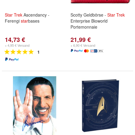
Star
Trek
Ascendancy -
Scotty Geldbörse -
Star
Trek
Ferengi
star
bases
Enterprise Bioworld
Portemonnaie
14,73 €
21,99 €
+ 4,95 € Versand
+ 6,90 € Versand
1