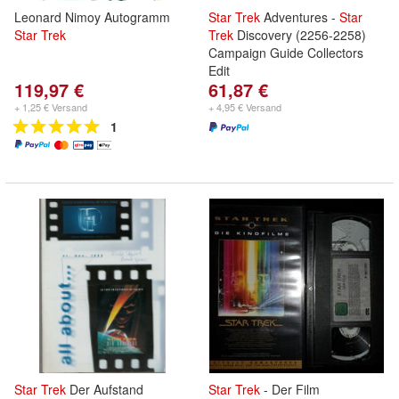
Leonard Nimoy Autogramm
Star
Trek
Adventures -
Star
Star
Trek
Trek
Discovery (2256-2258)
Campaign Guide Collectors
Edit
119,97 €
61,87 €
+ 1,25 € Versand
+ 4,95 € Versand
1
Star
Trek
Der Aufstand
Star
Trek
- Der Film