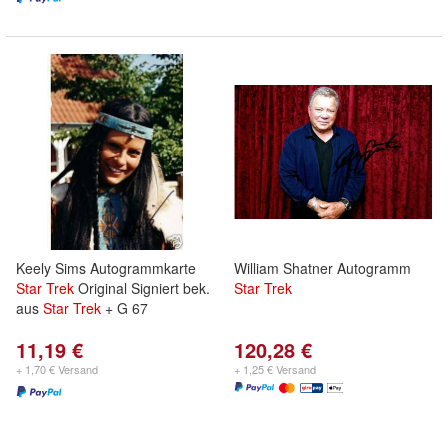
Keely Sims Autogrammkarte
William Shatner Autogramm
Star
Trek
Original Signiert bek.
Star
Trek
aus
Star
Trek
+ G 67
11,19 €
120,28 €
+ 1,70 € Versand
+ 1,25 € Versand