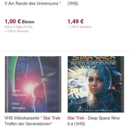
V Am Rande des Universums "
(VHS)
1,00 €
1,49 €
Bieten
Noch
4 Tage 22 Std.
+ 1,90 € Versand
+ 2,80 € Versand
VHS Videokassette "
Star
Trek
-
Star
Trek
- Deep Space Nine
Treffen der Generationen"
5.4 (VHS)