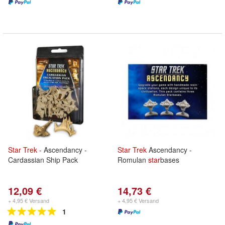
Star
Trek
- Ascendancy -
Star
Trek
Ascendancy -
Cardassian Ship Pack
Romulan
star
bases
12,09 €
14,73 €
+ 4,95 € Versand
+ 4,95 € Versand
1