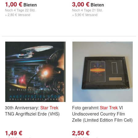
1,00 €
3,00 €
Bieten
Bieten
Noch
4 Tage 22 Std.
Noch
4 Tage 21 Std.
+ 2,80 € Versand
+ 5,90 € Versand
30th Anniversary:
Star
Trek
Foto gerahmt
Star
Trek
VI
TNG Angriffsziel Erde (VHS)
Undiscovered Country Film
Zelle (Limited Edition Film Cell)
1,49 €
2,50 €