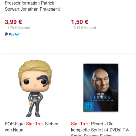
Presseinformation Patrick
Stewart Jonathan Frakes#43
3,99 €
1,50 €
+ 1,70 € Versand
+ 5,19 € Versand
POP-Figur
Star
Trek
Sieben
Star
Trek
: Picard - Die
von Neun
komplette Serie [14 DVDs] TV-
Serie, Science Fiction