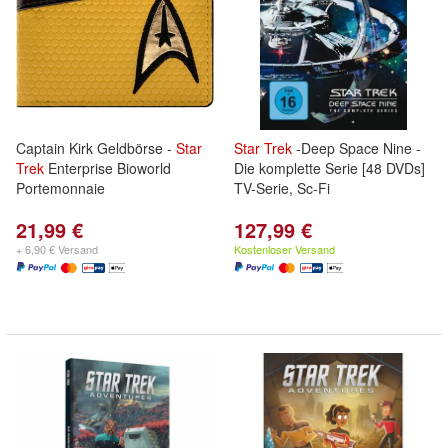
Captain Kirk Geldbörse -
Star
Star
Trek
-Deep Space Nine -
Trek
Enterprise Bioworld
Die komplette Serie [48 DVDs]
Portemonnaie
TV-Serie, Sc-Fi
21,99 €
127,99 €
+ 6,90 € Versand
Kostenloser Versand