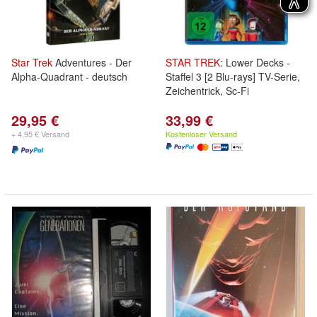
Star
Trek
Adventures - Der
STAR
TREK
: Lower Decks -
Alpha-Quadrant - deutsch
Staffel 3 [2 Blu-rays] TV-Serie,
Zeichentrick, Sc-Fi
29,95 €
33,99 €
+ 4,95 € Versand
Kostenloser Versand