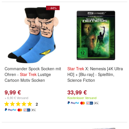
- 44%
Commander Spock Socken mit
Star
Trek
X: Nemesis [4K Ultra
Ohren -
Star
Trek
Lustige
HD] + [Blu-ray] - Spielfilm,
Cartoon Motiv Socken
Science Fiction
9,99 €
33,99 €
+ 6,90 € Versand
Kostenloser Versand
2