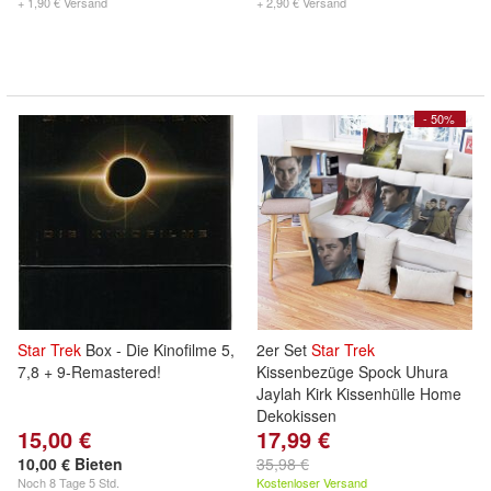
+ 1,90 € Versand
+ 2,90 € Versand
- 50%
Star
Trek
Box - Die Kinofilme 5,
2er Set
Star
Trek
7,8 + 9-Remastered!
Kissenbezüge Spock Uhura
Jaylah Kirk Kissenhülle Home
Dekokissen
15,00 €
17,99 €
10,00 € Bieten
35,98 €
Noch
8 Tage 5 Std.
Kostenloser Versand