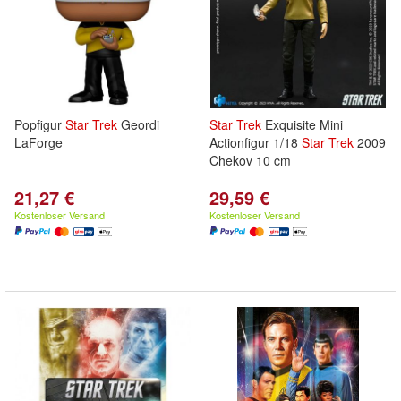
Popfigur
Star
Trek
Geordi
Star
Trek
Exquisite Mini
LaForge
Actionfigur 1/18
Star
Trek
2009
Chekov 10 cm
21,27 €
29,59 €
Kostenloser Versand
Kostenloser Versand