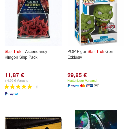
Star
Trek
- Ascendancy -
POP-Figur
Star
Trek
Gorn
Klingon Ship Pack
Exklusiv
11,87 €
29,85 €
+ 4,95 € Versand
Kostenloser Versand
1