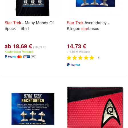
Star
Trek
- Many Moods Of
Star
Trek
Ascendancy -
Spock T-Shirt
Klingon
star
bases
ab 18,69 €
14,73 €
(18,69 €/)
Kostenloser Versand
+ 4,95 € Versand
1