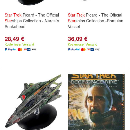
Star
Trek
Picard - The Official
Star
Trek
Picard - The Official
Star
ships Collection - Narek`s
Star
ships Collection -Romulan
Snakehead
Vessel
28,49 €
36,09 €
Kostenloser Versand
Kostenloser Versand