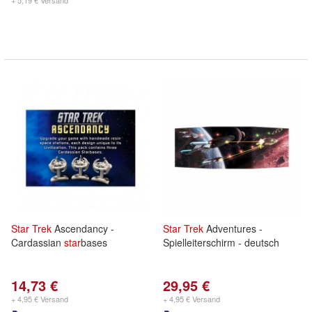
+ 5,19 € Versand
Star
Trek
Ascendancy -
Star
Trek
Adventures -
Cardassian
star
bases
Spielleiterschirm - deutsch
14,73 €
29,95 €
+ 4,95 € Versand
+ 4,95 € Versand