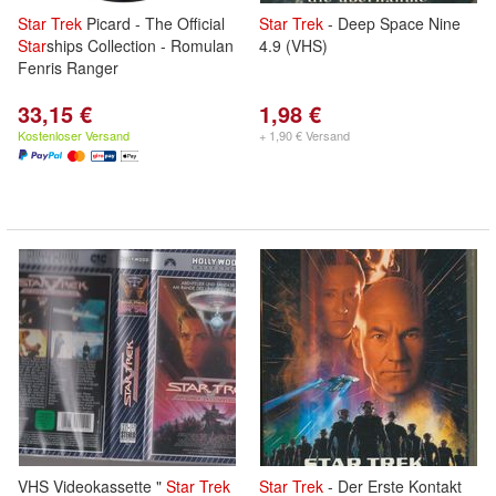
Star
Trek
Picard - The Official
Star
Trek
- Deep Space Nine
Star
ships Collection - Romulan
4.9 (VHS)
Fenris Ranger
33,15 €
1,98 €
Kostenloser Versand
+ 1,90 € Versand
VHS Videokassette "
Star
Trek
Star
Trek
- Der Erste Kontakt