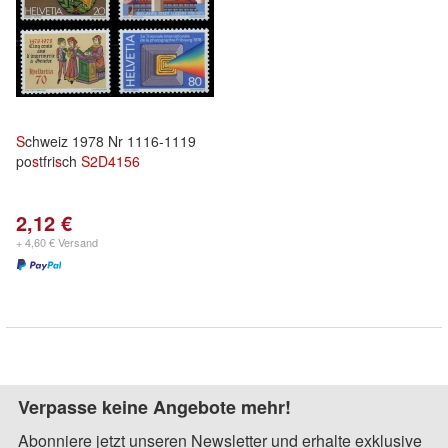
S
chweiz 1978 Nr 1116-1119
po
s
tfri
s
ch
S
2D
4156
2,12 €
+ 4,60 € Versand
Verpasse keine Angebote mehr!
Abonniere jetzt unseren Newsletter und erhalte exklusive