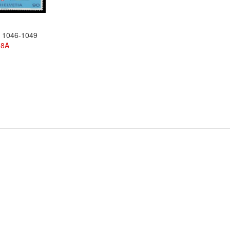
r 1046-1049
08A