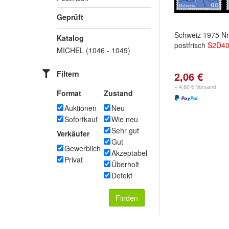
Geprüft
Schweiz 1975 N
Katalog
postfrisch
S2D4
MICHEL (1046 - 1049)
Filtern
2,06 €
+ 4,60 € Versand
Format
Zustand
Auktionen
Neu
Sofortkauf
Wie neu
Sehr gut
Verkäufer
Gut
Gewerblich
Akzeptabel
Privat
Überholt
Defekt
Finden