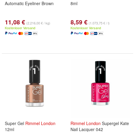
Automatic Eyeliner Brown
8ml
11,08 €
8,59 €
(2.216,00 € / kg)
(1.073,75 € / l)
Kostenloser Versand
Kostenloser Versand
Super Gel
Rimmel
London
Rimmel
London
Supergel Kate
12ml
Nail Lacquer 042