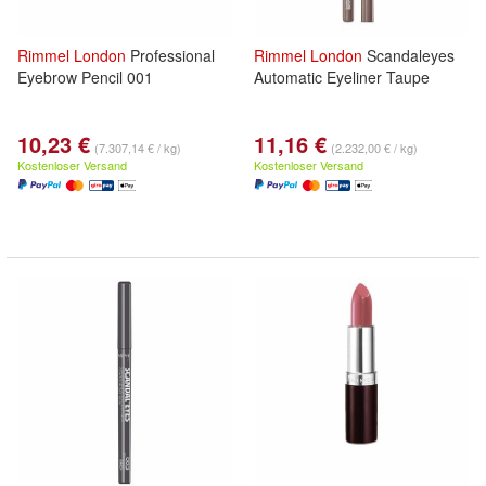
Rimmel
London
Professional
Rimmel
London
Scandaleyes
Eyebrow Pencil 001
Automatic Eyeliner Taupe
10,23 €
11,16 €
(7.307,14 € / kg)
(2.232,00 € / kg)
Kostenloser Versand
Kostenloser Versand