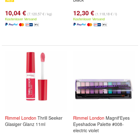
10,04 €
12,30 €
(7.120,57 € / kg)
(1.118,18 € / l)
Kostenloser Versand
Kostenloser Versand
Rimmel
London
Thrill Seeker
Rimmel
London
Magnif'Eyes
Glasiger Glanz 11ml
Eyeshadow Palette #008-
electric violet