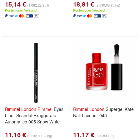
15,14 €
18,81 €
(1.682,22 € / l)
(2.090,00 € / kg)
Kostenloser Versand
Kostenloser Versand
Rimmel
London
Rimmel
Eyes
Rimmel
London
Supergel Kate
Liner Scandal Exaggerate
Nail Lacquer 045
Automatico 005 Snow Whte
11,16 €
11,17 €
(2.232,00 € / kg)
(930,83 € / l)