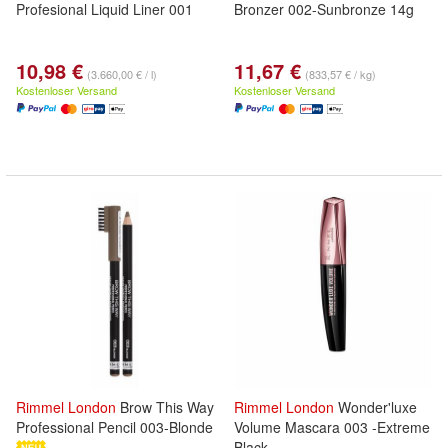
Profesional Liquid Liner 001
Bronzer 002-Sunbronze 14g
10,98 €
11,67 €
(3.660,00 € / l)
(833,57 € / kg)
Kostenloser Versand
Kostenloser Versand
Rimmel
London
Brow This Way
Rimmel
London
Wonder'luxe
Professional Pencil 003-Blonde
Volume Mascara 003 -Extreme
Black