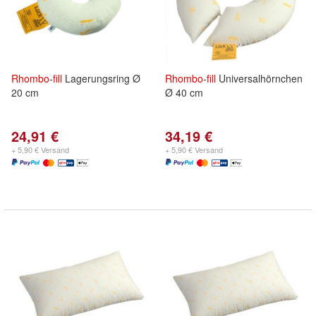
Rhombo
-
fill
Lagerungsring Ø
Rhombo
-
fill
Universalhörnchen
20 cm
Ø 40 cm
24,91 €
34,19 €
+ 5,90 € Versand
+ 5,90 € Versand