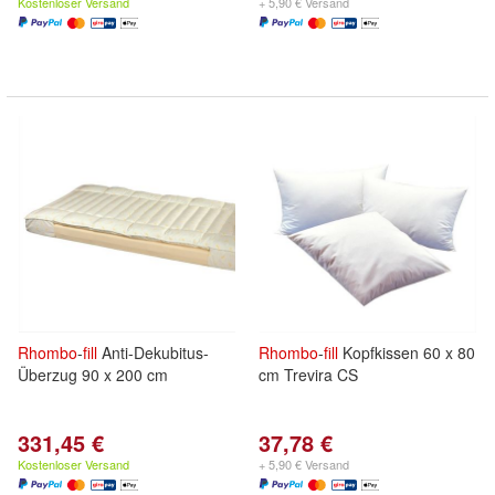
Kostenloser Versand
+ 5,90 € Versand
Rhombo
-
fill
Anti-Dekubitus-
Rhombo
-
fill
Kopfkissen 60 x 80
Überzug 90 x 200 cm
cm Trevira CS
331,45 €
37,78 €
Kostenloser Versand
+ 5,90 € Versand