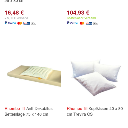
25 x 80 cm
16,48 €
104,93 €
+ 5,90 € Versand
Kostenloser Versand
Rhombo
-
fill
Anti-Dekubitus-
Rhombo
-
fill
Kopfkissen 40 x 80
Betteinlage 75 x 140 cm
cm Trevira CS