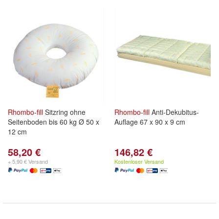
Rhombo
-
fill
Sitzring ohne
Rhombo
-
fill
Anti-Dekubitus-
Seitenboden bis 60 kg Ø 50 x
Auflage 67 x 90 x 9 cm
12 cm
58,20 €
146,82 €
+ 5,90 € Versand
Kostenloser Versand