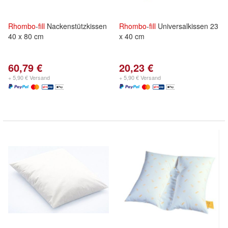
Rhombo
-
fill
Nackenstützkissen
Rhombo
-
fill
Universalkissen 23
40 x 80 cm
x 40 cm
60,79 €
20,23 €
+ 5,90 € Versand
+ 5,90 € Versand