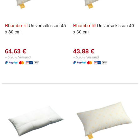
Rhombo
-
fill
Universalkissen 45
Rhombo
-
fill
Universalkissen 40
x 80 cm
x 60 cm
64,63 €
43,88 €
+ 5,90 € Versand
+ 5,90 € Versand