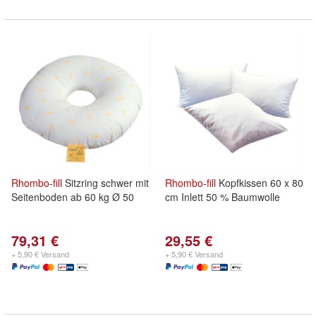
Rhombo
-
fill
Sitzring schwer mit
Rhombo
-
fill
Kopfkissen 60 x 80
Seitenboden ab 60 kg Ø 50
cm Inlett 50 % Baumwolle
79,31 €
29,55 €
+ 5,90 € Versand
+ 5,90 € Versand