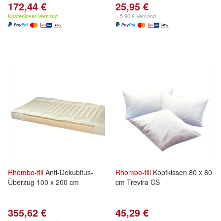
172,44 €
25,95 €
Kostenloser Versand
+ 5,90 € Versand
Rhombo
-
fill
Anti-Dekubitus-
Rhombo
-
fill
Kopfkissen 80 x 80
Überzug 100 x 200 cm
cm Trevira CS
355,62 €
45,29 €