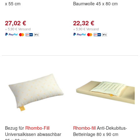
x 55 cm
Baumwolle 45 x 80 cm
27,02 €
22,32 €
+ 5,90 € Versand
+ 5,90 € Versand
Bezug für
Rhombo
-
Fill
Rhombo
-
fill
Anti-Dekubitus-
Universalkissen abwaschbar
Betteinlage 80 x 90 cm