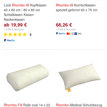
Lück
Rhombo
-
fill
Kopfkissen
Rhombo
-
fill
Komfortkissen
40 x 80 cm / 80 x 80 cm
speziell geformt 60 x 75 cm
Schlafkissen Kissen
Nackenkissen
ab 19,99 €
66,26 €
+ 5,99 € Versand
+ 5,90 € Versand
5
Rhombo
-
Fill
Rolle oval 14 x 22
Rhombo
-Medical Schutzbezug