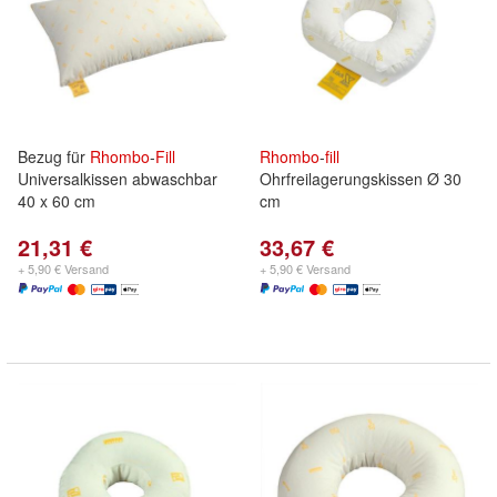
Bezug für
Rhombo
-
Fill
Rhombo
-
fill
Universalkissen abwaschbar
Ohrfreilagerungskissen Ø 30
40 x 60 cm
cm
21,31 €
33,67 €
+ 5,90 € Versand
+ 5,90 € Versand