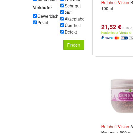
Reinheit
Vision
B
Sehr gut
Verkäufer
100ml
Gut
Gewerblich
Akzeptabel
Privat
Überholt
21,52 €
(215,20 
Defekt
Kostenloser Versand
Finden
Reinheit
Vision
A
Badesalz 500 g