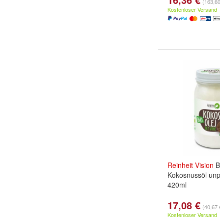
(163,60 
Kostenloser Versand
Reinheit
Vision
B
Kokosnussöl unp
420ml
17,08 €
(40,67 €
Kostenloser Versand