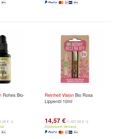
n
Rohes Bio-
Reinheit
Vision
Bio Rosa
Lippenöl 10ml
14,57 €
,00 € / l)
(1.457,00 € / l)
and
Kostenloser Versand