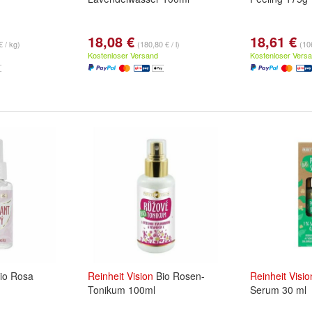
18,08 €
18,61 €
€ / kg)
(180,80 € / l)
(10
Kostenloser Versand
Kostenloser Vers
io Rosa
Reinheit
Vision
Bio Rosen-
Reinheit
Visio
Tonikum 100ml
Serum 30 ml