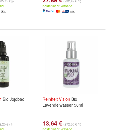
,05 € / kg)
(232,42 € / l)
and
Kostenloser Versand
n
Bio Jojobaöl
Reinheit
Vision
Bio
Lavendelwasser 50ml
13,64 €
,20 € / l)
(272,80 € / l)
and
Kostenloser Versand