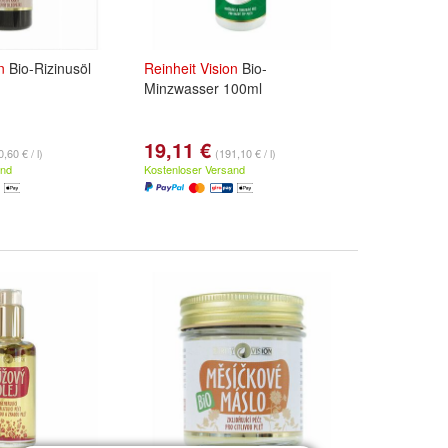
n
Bio-Rizinusöl
Reinheit
Vision
Bio-
Minzwasser 100ml
19,11 €
,60 € / l)
(191,10 € / l)
and
Kostenloser Versand