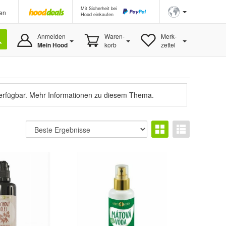
Mit Sicherheit bei
en
Hood einkaufen
Anmelden
Waren-
Merk-
Mein Hood
korb
zettel
verfügbar.
Mehr Informationen zu diesem Thema.