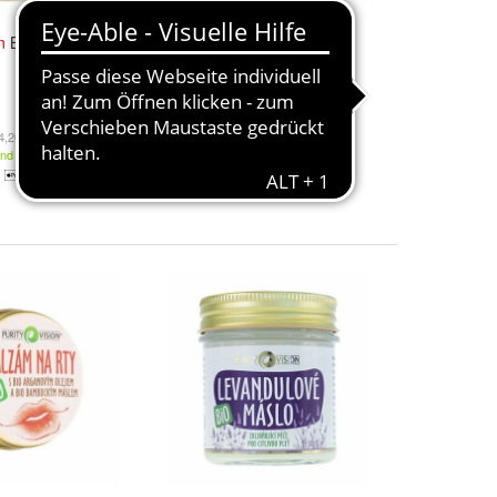
n
Bio-Rosenöl
Reinheit
Vision
Bio-
Ringelblumenbutter 120ml
20,06 €
,20 € / l)
(167,17 € / l)
and
Kostenloser Versand