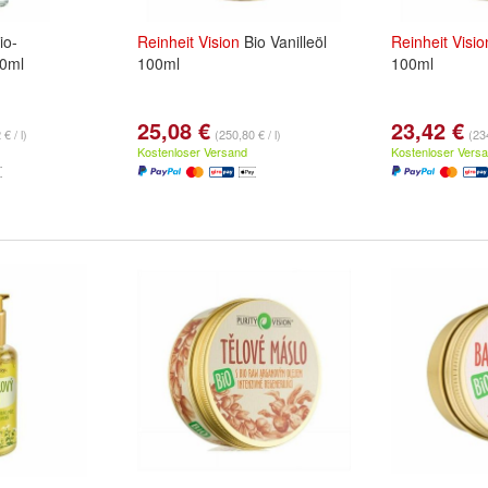
io-
Reinheit
Vision
Bio Vanilleöl
Reinheit
Visio
0ml
100ml
100ml
25,08 €
23,42 €
€ / l)
(250,80 € / l)
(234
Kostenloser Versand
Kostenloser Vers