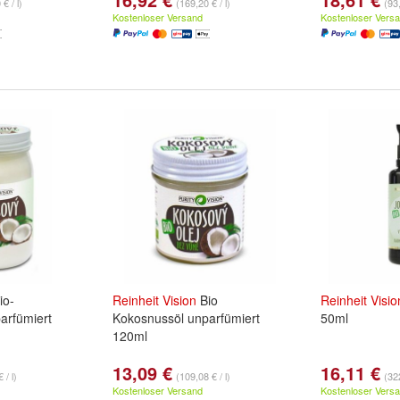
€ / l)
(169,20 € / l)
(93
Kostenloser Versand
Kostenloser Vers
io-
Reinheit
Vision
Bio
Reinheit
Visio
arfümiert
Kokosnussöl unparfümiert
50ml
120ml
13,09 €
16,11 €
 / l)
(109,08 € / l)
(322
Kostenloser Versand
Kostenloser Vers