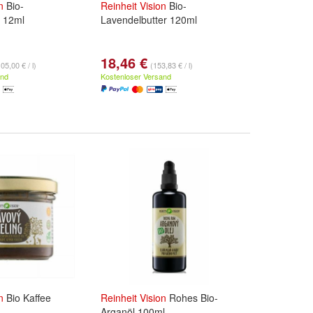
n
Bio-
Reinheit
Vision
Bio-
 12ml
Lavendelbutter 120ml
18,46 €
05,00 € / l)
(153,83 € / l)
and
Kostenloser Versand
n
Bio Kaffee
Reinheit
Vision
Rohes Bio-
Arganöl 100ml