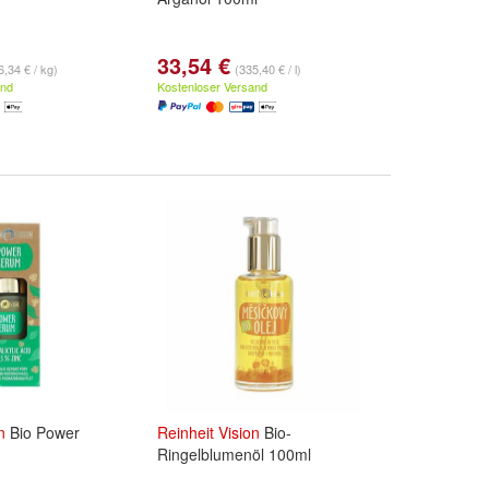
33,54 €
6,34 € / kg)
(335,40 € / l)
and
Kostenloser Versand
n
Bio Power
Reinheit
Vision
Bio-
Ringelblumenöl 100ml