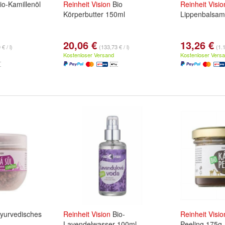
io-Kamillenöl
Reinheit
Vision
Bio
Reinheit
Visio
Körperbutter 150ml
Lippenbalsam
20,06 €
13,26 €
€ / l)
(133,73 € / l)
(1.1
Kostenloser Versand
Kostenloser Vers
yurvedisches
Reinheit
Vision
Bio-
Reinheit
Visio
Lavendelwasser 100ml
Peeling 175g