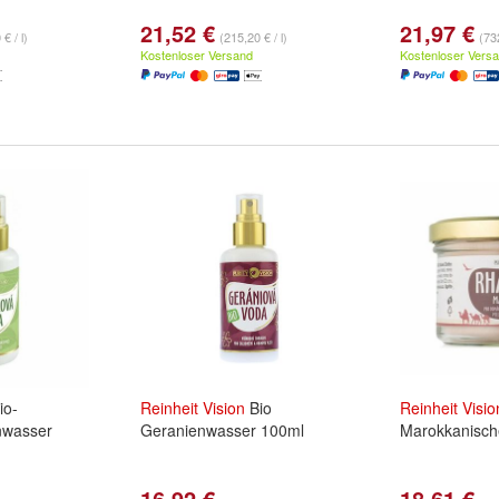
21,52 €
21,97 €
€ / l)
(215,20 € / l)
(732
Kostenloser Versand
Kostenloser Vers
io-
Reinheit
Vision
Bio
Reinheit
Visio
nwasser
Geranienwasser 100ml
Marokkanisch
16,92 €
18,61 €