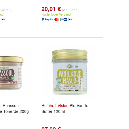
20,01 €
,33 € / l)
(200,10 € / l)
and
Kostenloser Versand
n
Rhassoul
Reinheit
Vision
Bio-Vanille-
e Tonerde 200g
Butter 120ml
27,89 €