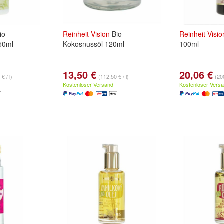
io
Reinheit
Vision
Bio-
Reinheit
Visio
50ml
Kokosnussöl 120ml
100ml
13,50 €
20,06 €
€ / l)
(112,50 € / l)
(200
Kostenloser Versand
Kostenloser Vers