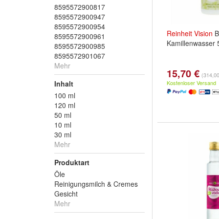
8595572900817
8595572900947
8595572900954
Reinheit
Vision
B
8595572900961
Kamillenwasser 
8595572900985
8595572901067
Mehr
15,70 €
(314,00 
Inhalt
Kostenloser Versand
100 ml
120 ml
50 ml
10 ml
30 ml
Mehr
Produktart
Öle
Reinigungsmilch & Cremes
Gesicht
Mehr