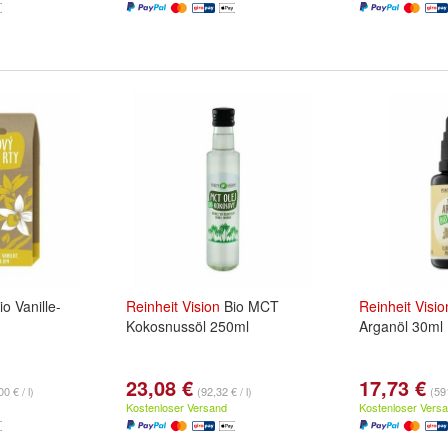
o Vanille-
Reinheit
Vision
Bio MCT
Reinheit
Visio
Kokosnussöl 250ml
Arganöl 30ml
23,08 €
17,73 €
0 € / l)
(92,32 € / l)
(591
Kostenloser Versand
Kostenloser Vers