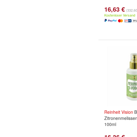
16,63 €
(332,60 
Kostenloser Versand
Reinheit
Vision
B
Zitronenmelisse
100ml
16,36 €