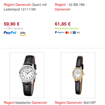
Regent
Damenuhr
Quarz mit
Regent
- 32-BA-788 -
Lederband 12111185
Damenuhr
59,90 €
61,85 €
+ 3,99 € Versand
Kostenloser Versand
Regent
klassische
Damenuhr
Regent
Damenuhr
36410IP