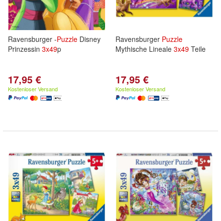
Ravensburger -
Puzzle
Disney
Ravensburger
Puzzle
Prinzessin
3x
49
p
Mythische Lineale
3x
49
Teile
17,95 €
17,95 €
Kostenloser Versand
Kostenloser Versand