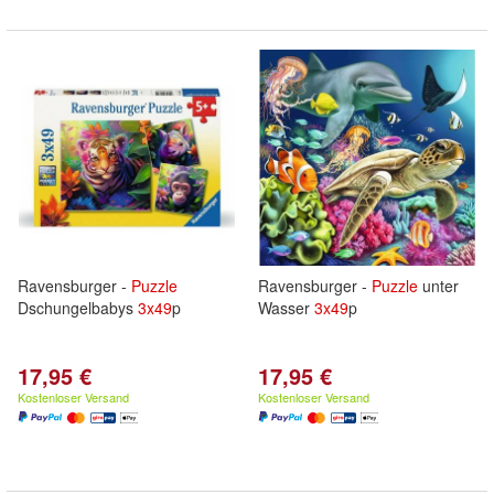
Ravensburger -
Puzzle
Ravensburger -
Puzzle
unter
Dschungelbabys
3x
49
p
Wasser
3x
49
p
17,95 €
17,95 €
Kostenloser Versand
Kostenloser Versand