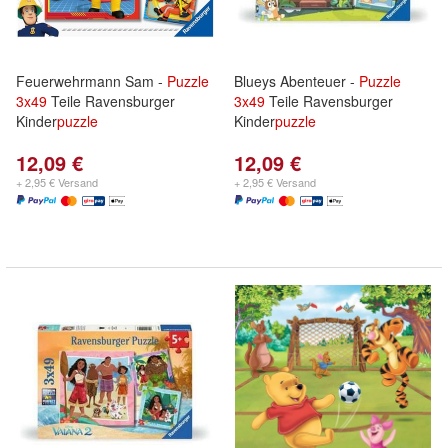
Feuerwehrmann Sam -
Puzzle
Blueys Abenteuer -
Puzzle
3x
49
Teile Ravensburger
3x
49
Teile Ravensburger
Kinder
puzzle
Kinder
puzzle
12,09 €
12,09 €
+ 2,95 € Versand
+ 2,95 € Versand