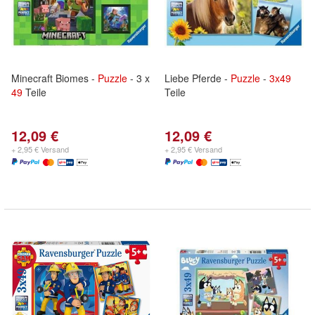
Minecraft Biomes -
Puzzle
- 3 x
Liebe Pferde -
Puzzle
-
3x
49
49
Teile
Teile
12,09 €
12,09 €
+ 2,95 € Versand
+ 2,95 € Versand