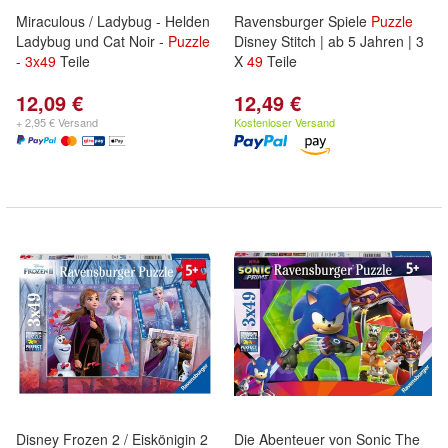
Miraculous / Ladybug - Helden
Ravensburger Spiele
Puzzle
Ladybug und Cat Noir -
Puzzle
Disney Stitch | ab 5 Jahren | 3
-
3x
49
Teile
X
49
Teile
12,09 €
12,49 €
+ 2,95 € Versand
Kostenloser Versand
Disney Frozen 2 / Eiskönigin 2
Die Abenteuer von Sonic The