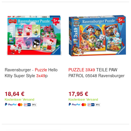
Ravensburger -
Puzzle
Hello
PUZZLE
3X
49
TEILE PAW
Kitty Super Style
3x
49
p
PATROL 05048 Ravensburger
18,64 €
17,95 €
Kostenloser Versand
Kostenloser Versand