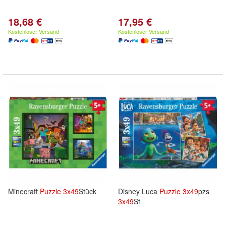
18,68 €
17,95 €
Kostenloser Versand
Kostenloser Versand
Minecraft
Puzzle
3x
49
Stück
Disney Luca
Puzzle
3x
49
pzs
3x
49
St