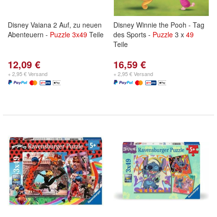
Disney Vaiana 2 Auf, zu neuen
Disney Winnie the Pooh - Tag
Abenteuern -
Puzzle
3x
49
Teile
des Sports -
Puzzle
3 x
49
Teile
12,09 €
16,59 €
+ 2,95 € Versand
+ 2,95 € Versand