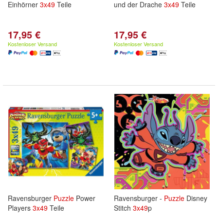
Einhörner
3x
49
Teile
und der Drache
3x
49
Teile
17,95 €
17,95 €
Kostenloser Versand
Kostenloser Versand
Ravensburger
Puzzle
Power
Ravensburger -
Puzzle
Disney
Players
3x
49
Teile
Stitch
3x
49
p