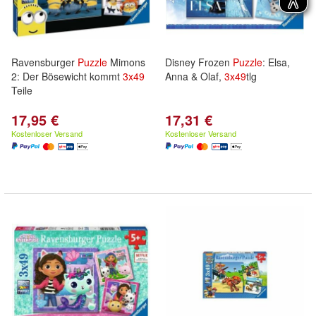
Ravensburger
Puzzle
Mimons
Disney Frozen
Puzzle
: Elsa,
2: Der Bösewicht kommt
3x
49
Anna & Olaf,
3x
49
tlg
Teile
17,95 €
17,31 €
Kostenloser Versand
Kostenloser Versand