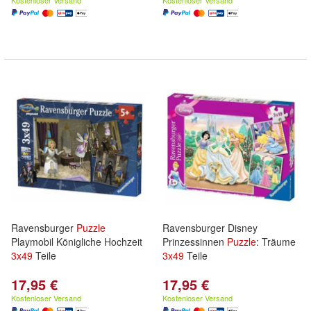
Kostenloser Versand
Kostenloser Versand
Ravensburger
Puzzle
Ravensburger Disney
Playmobil Königliche Hochzeit
Prinzessinnen
Puzzle
: Träume
3x
49
Teile
3x
49
Teile
17,95 €
17,95 €
Kostenloser Versand
Kostenloser Versand