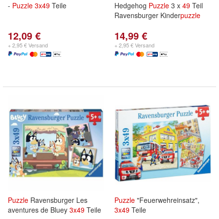
-
Puzzle
3x
49
Teile
Hedgehog
Puzzle
3 x
49
Teil
Ravensburger Kinder
puzzle
12,09 €
14,99 €
+ 2,95 € Versand
+ 2,95 € Versand
Puzzle
Ravensburger Les
Puzzle
"Feuerwehreinsatz",
aventures de Bluey
3x
49
Teile
3x
49
Teile