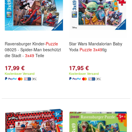
Ravensburger Kinder-
Puzzle
Star Wars Mandalorian Baby
08025 - Spider-Man beschützt
Yoda
Puzzle
3x
49
tlg
die Stadt -
3x
49
Teile
17,99 €
17,95 €
Kostenloser Versand
Kostenloser Versand