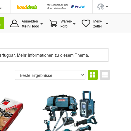
Mit Sicherheit bei
en
Hood einkaufen
Anmelden
Waren-
Merk-
Mein Hood
korb
zettel
verfügbar.
Mehr Informationen zu diesem Thema.