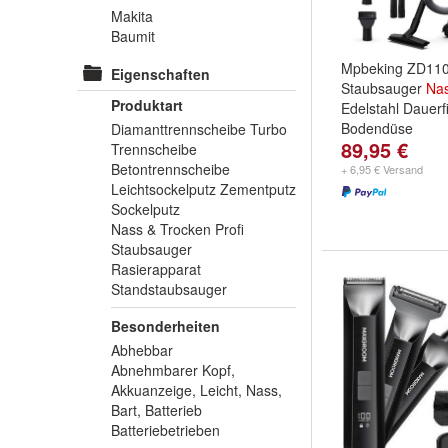
Makita
Baumit
Mpbeking ZD11
Eigenschaften
Staubsauger
Na
Produktart
Edelstahl Dauerfi
Bodendüse
Diamanttrennscheibe Turbo
89,95 €
Trennscheibe
Betontrennscheibe
+ 6,95 € Versand
Leichtsockelputz Zementputz
Sockelputz
Nass & Trocken Profi
Staubsauger
Rasierapparat
Standstaubsauger
Besonderheiten
Abhebbar
Abnehmbarer Kopf,
Akkuanzeige, Leicht, Nass,
Bart, Batterieb
Batteriebetrieben