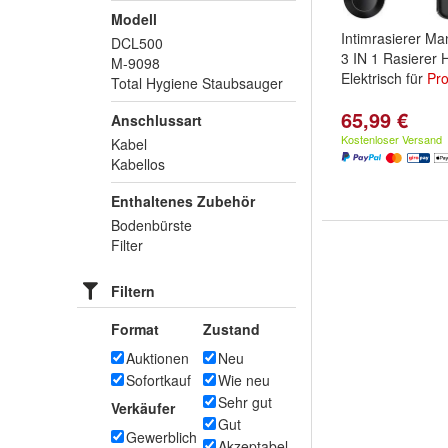
Modell
Intimrasierer M
DCL500
3 IN 1 Rasierer 
M-9098
Elektrisch für
Pro
Total Hygiene Staubsauger
65,99 €
Anschlussart
Kostenloser Versand
Kabel
Kabellos
Enthaltenes Zubehör
Bodenbürste
Filter
Filtern
Format
Zustand
Auktionen
Neu
Sofortkauf
Wie neu
Sehr gut
Verkäufer
Gut
Gewerblich
Akzeptabel