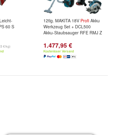
Leicht-
12tlg. MAKITA 18V
Profi
Akku
PS 60 S
Werkzeug Set + DCL500
Akku-Staubsauger RFE RMJ Z
1.477,95 €
93 €/kg)
and
Kostenloser Versand