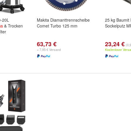
0-20L
Makita Diamanttrennscheibe
25 kg Baumit 
ss
& Trocken
Comet Turbo 125 mm
Sockelputz M
lter
63,73 €
23,24 €
(0,
+ 7,95 € Versand
Kostenloser Vers