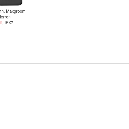
ann, Maxgroom
Herren
fi
, IPX7