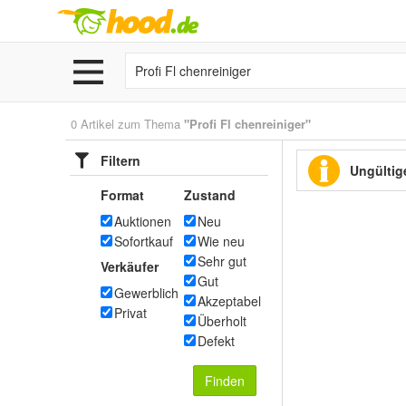
0 Artikel zum Thema
"Profi Fl chenreiniger"
Filtern
Ungültige
Format
Zustand
Auktionen
Neu
Sofortkauf
Wie neu
Sehr gut
Verkäufer
Gut
Gewerblich
Akzeptabel
Privat
Überholt
Defekt
Finden