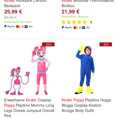
Kinder
Rucksack Cartoon
Kinder
Brotdose Thermotasche
Backpack
Brotbox
25,99 €
21,99 €
Kostenloser Versand
52,00 €
Kostenloser Versand
1
- 33%
- 33%
Erwachsene
Kinder
Cosplay
Kinder
Poppy
Playtime Huggy
Poppy
Playtime Mommy Long
Wuggy Cosplay Kostüm
Legs Onesie Jumpsuit Overall
Anzüge Body Outfit
Pink