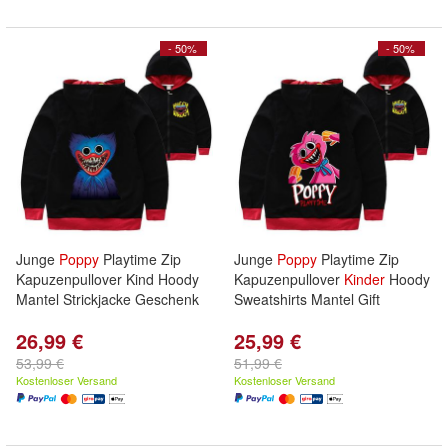
- 50%
- 50%
Junge
Poppy
Playtime Zip
Junge
Poppy
Playtime Zip
Kapuzenpullover Kind Hoody
Kapuzenpullover
Kinder
Hoody
Mantel Strickjacke Geschenk
Sweatshirts Mantel Gift
26,99 €
25,99 €
53,99 €
51,99 €
Kostenloser Versand
Kostenloser Versand