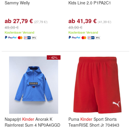
Sammy Welly
Kids Line 2.0 P1PA2C1
ab 27,79 €
ab 41,39 €
(27,79 €/)
(41,39 €/)
49,00 €
49,90 €
Kostenloser Versand
Kostenloser Versand
- 42%
Napapijri
Kinder
Anorak K
Puma
Kinder
Sport Shorts
Rainforest Sum 4 NP0A4GGD
TeamRISE Short Jr 704943