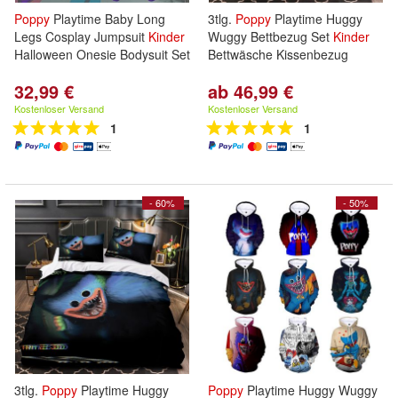
Poppy
Playtime Baby Long
3tlg.
Poppy
Playtime Huggy
Legs Cosplay Jumpsuit
Kinder
Wuggy Bettbezug Set
Kinder
Halloween Onesie Bodysuit Set
Bettwäsche Kissenbezug
32,99 €
ab 46,99 €
Kostenloser Versand
Kostenloser Versand
1
1
- 60%
- 50%
3tlg.
Poppy
Playtime Huggy
Poppy
Playtime Huggy Wuggy