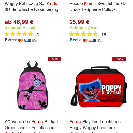
Wuggy Bettbezug Set
Kinder
Hoodie
Kinder
Sweatshirts 3D
3D Bettwäsche Kissenbezug
Druck Peripherie Pullover
ab 46,99 €
25,99 €
Kostenloser Versand
Kostenloser Versand
1
10
- 50%
- 54%
AC Vampirina
Poppy
Bridget
Poppy
Playtime Lunchbags
Grundschüler Schultasche
Huggy Wuggy Lunchbox