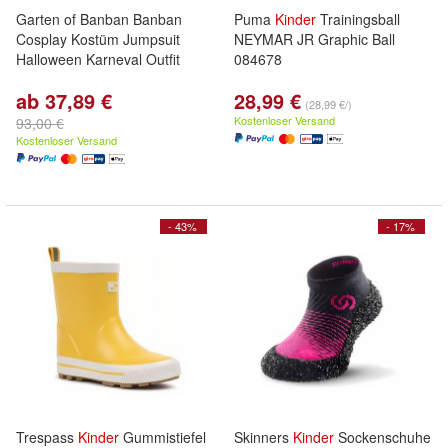
Garten of Banban Banban
Puma
Kinder
Trainingsball
Cosplay Kostüm Jumpsuit
NEYMAR JR Graphic Ball
Halloween Karneval Outfit
084678
ab 37,89 €
28,99 €
(28,99 €/)
Kostenloser Versand
93,00 €
Kostenloser Versand
- 43%
- 17%
Trespass
Kinder
Gummistiefel
Skinners
Kinder
Sockenschuhe