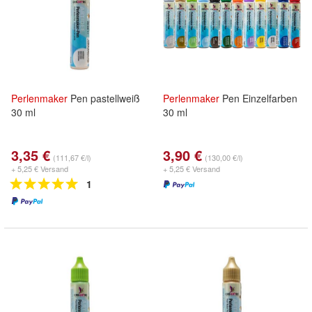
Perlenmaker
Pen pastellweiß
Perlenmaker
Pen Einzelfarben
30 ml
30 ml
3,35 €
3,90 €
(111,67 €/l)
(130,00 €/l)
+ 5,25 € Versand
+ 5,25 € Versand
1