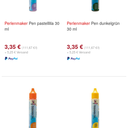
Perlenmaker
Pen pastelllila 30
Perlenmaker
Pen dunkelgrün
ml
30 ml
3,35 €
3,35 €
(111,67 €/l)
(111,67 €/l)
+ 5,25 € Versand
+ 5,25 € Versand