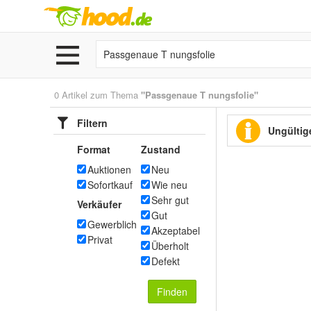
0 Artikel zum Thema
"Passgenaue T nungsfolie"
Filtern
Ungültige
Format
Zustand
Auktionen
Neu
Sofortkauf
Wie neu
Sehr gut
Verkäufer
Gut
Gewerblich
Akzeptabel
Privat
Überholt
Defekt
Finden