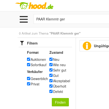
0 Artikel zum Thema
"PAAR Klemmtr ger"
Filtern
Ungültige
Format
Zustand
Auktionen
Neu
Sofortkauf
Wie neu
Sehr gut
Verkäufer
Gut
Gewerblich
Akzeptabel
Privat
Überholt
Defekt
Finden