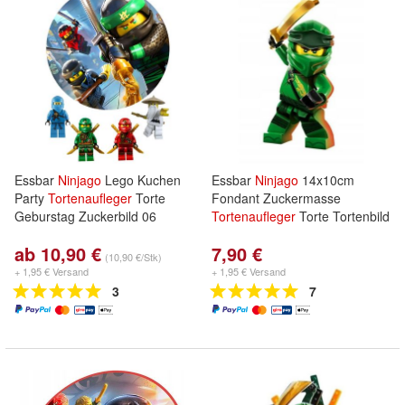
Essbar
Ninjago
Lego Kuchen
Essbar
Ninjago
14x10cm
Party
Tortenaufleger
Torte
Fondant Zuckermasse
Geburstag Zuckerbild 06
Tortenaufleger
Torte Tortenbild
ab 10,90 €
7,90 €
(10,90 €/Stk)
+ 1,95 € Versand
+ 1,95 € Versand
3
7