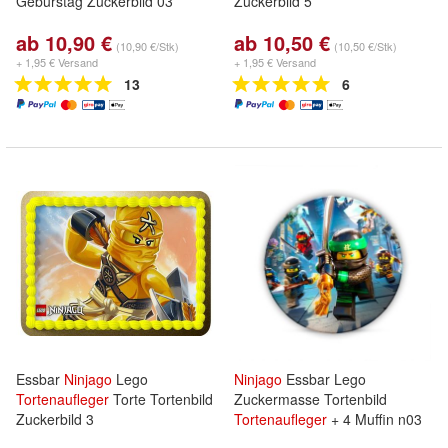
Geburstag Zuckerbild 03
Zuckerbild 5
ab 10,90 €
ab 10,50 €
(10,90 €/Stk)
(10,50 €/Stk)
+ 1,95 € Versand
+ 1,95 € Versand
13
6
Essbar
Ninjago
Lego
Ninjago
Essbar Lego
Tortenaufleger
Torte Tortenbild
Zuckermasse Tortenbild
Zuckerbild 3
Tortenaufleger
+ 4 Muffin n03