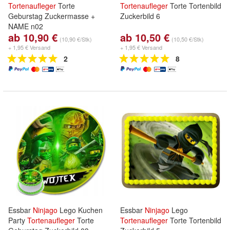
Tortenaufleger
Torte
Tortenaufleger
Torte Tortenbild
Geburstag Zuckermasse +
Zuckerbild 6
NAME n02
ab 10,90 €
ab 10,50 €
(10,90 €/Stk)
(10,50 €/Stk)
+ 1,95 € Versand
+ 1,95 € Versand
2
8
Essbar
Ninjago
Lego Kuchen
Essbar
Ninjago
Lego
Party
Tortenaufleger
Torte
Tortenaufleger
Torte Tortenbild