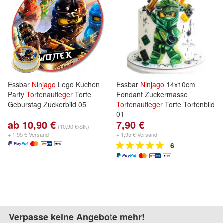
Essbar
Ninjago
Lego Kuchen
Essbar
Ninjago
14x10cm
Party
Tortenaufleger
Torte
Fondant Zuckermasse
Geburstag Zuckerbild 05
Tortenaufleger
Torte Tortenbild
01
ab 10,90 €
7,90 €
(10,90 €/Stk)
+ 1,95 € Versand
+ 1,95 € Versand
6
Verpasse keine Angebote mehr!