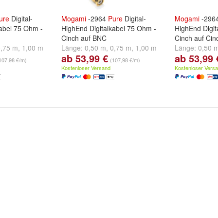
ure
Digital-
Mogami
-2964
Pure
Digital-
Mogami
-296
kabel 75 Ohm -
HighEnd Digitalkabel 75 Ohm -
HighEnd Digit
Cinch auf BNC
Cinch auf Cin
0,75 m
,
1,00 m
Länge:
0,50 m
,
0,75 m
,
1,00 m
Länge:
0,50 
ab 53,99 €
ab 53,99 
und
weitere ...
und
weitere ..
107,98 €/m)
(107,98 €/m)
Kostenloser Versand
Kostenloser Vers