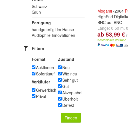
Schwarz
Mogami
-2964
P
Grün
HighEnd Digital
BNC auf BNC
Fertigung
Länge:
0,50 m
,
handgefertigt im Hause
ab 53,99 €
und
weitere ...
Audiophile Innovationen
(
Kostenloser Versand
Filtern
Format
Zustand
Auktionen
Neu
Sofortkauf
Wie neu
Sehr gut
Verkäufer
Gut
Gewerblich
Akzeptabel
Privat
Überholt
Defekt
Finden