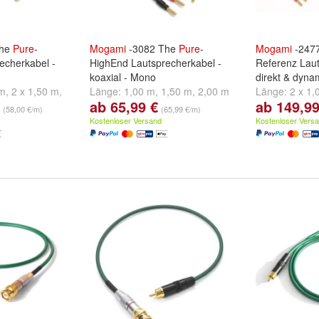
The
Pure
-
Mogami
-3082 The
Pure
-
Mogami
-2477
echerkabel -
HighEnd Lautsprecherkabel -
Referenz Laut
koaxial - Mono
direkt & dyna
 m
,
2 x 1,50 m
,
Länge:
1,00 m
,
1,50 m
,
2,00 m
Länge:
2 x 1,
ab 65,99 €
ab 149,99
eitere ...
und
weitere ...
2 x 2,00 m
un
(58,00 €/m)
(65,99 €/m)
Kostenloser Versand
Kostenloser Vers