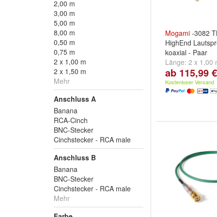
2,00 m
3,00 m
5,00 m
8,00 m
Mogami
-3082 
0,50 m
HighEnd Lautspr
0,75 m
koaxial - Paar
2 x 1,00 m
Länge:
2 x 1,00
ab 115,99 €
2 x 1,50 m
2 x 2,00 m
und
w
Mehr
Kostenloser Versand
Anschluss A
Banana
RCA-Cinch
BNC-Stecker
Cinchstecker - RCA male
Anschluss B
Banana
BNC-Stecker
Cinchstecker - RCA male
Mehr
Farbe