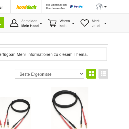
Mit Sicherheit bei
en
Hood einkaufen
Anmelden
Waren-
Merk-
Mein Hood
korb
zettel
verfügbar.
Mehr Informationen zu diesem Thema.