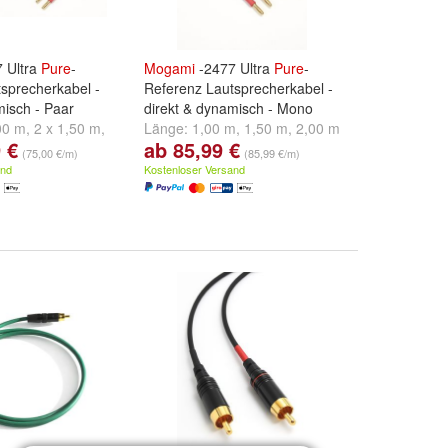
 Ultra
Pure
-
Mogami
-2477 Ultra
Pure
-
sprecherkabel -
Referenz Lautsprecherkabel -
misch - Paar
direkt & dynamisch - Mono
00 m
,
2 x 1,50 m
,
Länge:
1,00 m
,
1,50 m
,
2,00 m
 €
ab 85,99 €
d
weitere ...
und
weitere ...
(75,00 €/m)
(85,99 €/m)
and
Kostenloser Versand