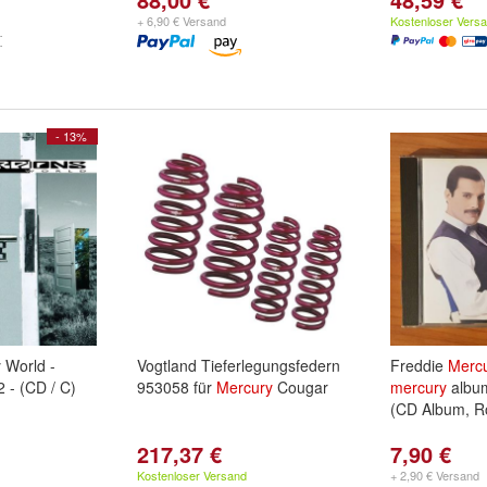
+ 6,90 € Versand
Kostenloser Vers
- 13%
 World -
Vogtland Tieferlegungsfedern
Freddie
Merc
 - (CD / C)
953058 für
Mercury
Cougar
mercury
album
(CD Album, R
217,37 €
7,90 €
Kostenloser Versand
+ 2,90 € Versand