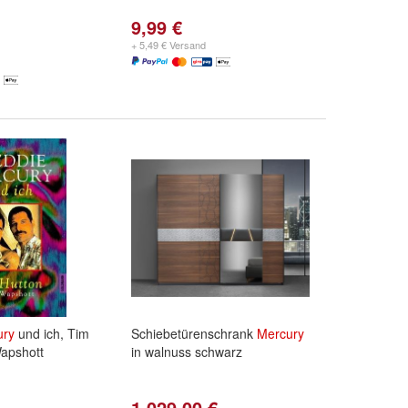
9,99 €
+ 5,49 € Versand
ury
und ich, Tim
Schiebetürenschrank
Mercury
Wapshott
in walnuss schwarz
1.029,00 €