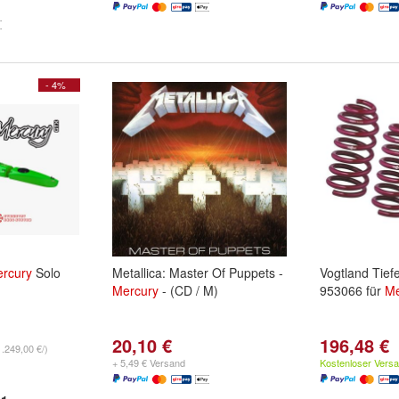
- 4%
rcury
Solo
Metallica: Master Of Puppets -
Vogtland Tief
Mercury
- (CD / M)
953066 für
Me
20,10 €
196,48 €
1.249,00 €/)
+ 5,49 € Versand
Kostenloser Vers