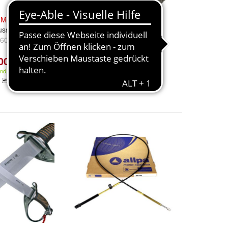
r
Mercury
in
Mercury
Pilzmesser mit
uss
Cocoboloholzgriff, Pinzette
60x200 cm
und
feste Bürste und Karabiner
00 €
44,95 €
and
Kostenloser Versand