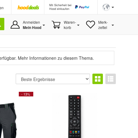
Mit Sicherheit bei
en
Hood einkaufen
Anmelden
Waren-
Merk-
Mein Hood
korb
zettel
verfügbar.
Mehr Informationen zu diesem Thema.
- 13%