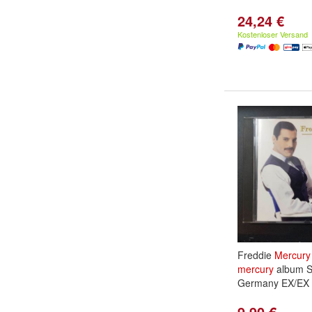
24,24 €
Kostenloser Versand
Freddie
Mercury
mercury
album S
Germany EX/EX 
9,90 €