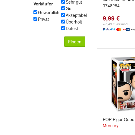
Sehr gut
Verkäufer
3748284
Gut
Gewerblich
Akzeptabel
9,99 €
Privat
Überholt
+ 5,49 € Versand
Defekt
Finden
POP-Figur Quee
Mercury