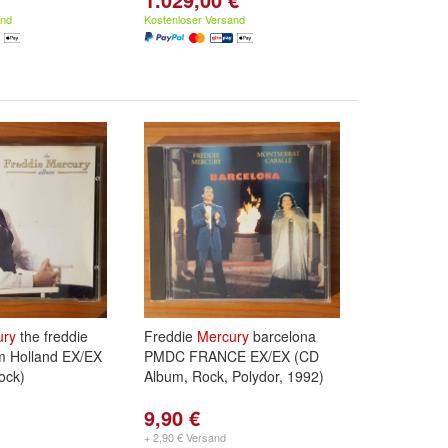
and
Kostenloser Versand
ury
the freddie
Freddie
Mercury
barcelona
 Holland EX/EX
PMDC FRANCE EX/EX (CD
ock)
Album, Rock, Polydor, 1992)
9,90 €
+ 2,90 € Versand