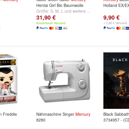
Hentai Girl Bio Baumwolle
Holland EX/E
Größe:
S
,
M
,
L
und
weitere ...
31,90 €
9,90 €
Kostenloser Versand
+ 2,90 € Versand
n Freddie
Nähmaschine Singer
Mercury
Black Sabbath
8280
3734957 - (CD