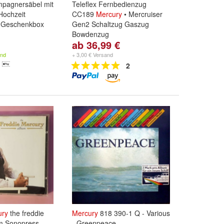
pagnersäbel mit
Teleflex Fernbedienzug
Hochzeit
CC189
Mercury
• Mercruiser
. Geschenkbox
Gen2 Schaltzug Gaszug
Bowdenzug
ab 36,99 €
Abmessungen:
6 Fuß - 1,83m
,
7 Fuß - 2,10m
,
8 Fuß - 2,40m
and
+ 3,00 € Versand
und
weitere ...
2
ury
the freddie
Mercury
818 390-1 Q - Various
m Sonopress
- Greenpeace