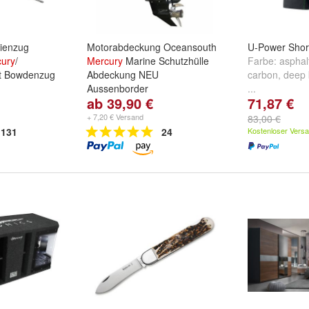
dienzug
Motorabdeckung Oceansouth
U-Power Sho
ury
/
Mercury
Marine Schutzhülle
Farbe:
asphal
ft Bowdenzug
Abdeckung NEU
carbon
,
deep 
Aussenborder
...
ab 39,90 €
71,87 €
183cm
,
7ft-
MotorhaubeOsculati:
cm
und
weitere
25HP/30HP/40HP 3Cyl
,
+ 7,20 € Versand
83,00 €
40HP/50HP/60HP 4Cyl
,
131
24
Kostenloser Vers
75HP/80HP/90HP/100HP/115HP
4Cyl
und
weitere ...