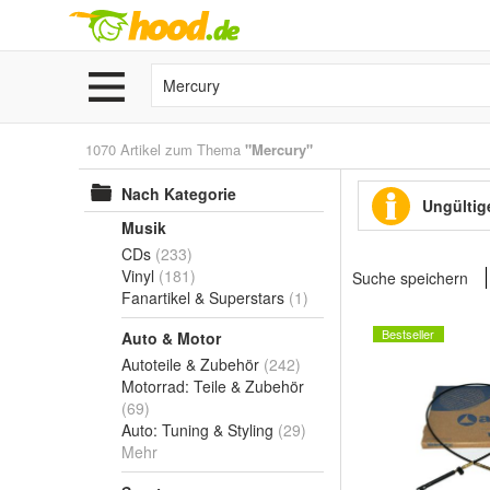
1070 Artikel zum Thema
"Mercury"
Nach Kategorie
Ungültige
Musik
CDs
(233)
Vinyl
(181)
Suche speichern
Fanartikel & Superstars
(1)
Bestseller
Auto & Motor
Autoteile & Zubehör
(242)
Motorrad: Teile & Zubehör
(69)
Auto: Tuning & Styling
(29)
Mehr