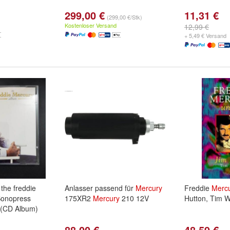
299,00 €
11,31 €
(299,00 €/Stk)
Kostenloser Versand
12,99 €
+ 5,49 € Versand
the freddie
Anlasser passend für
Mercury
Freddie
Merc
onopress
175XR2
Mercury
210 12V
Hutton, Tim 
(CD Album)
88,00 €
48,59 €