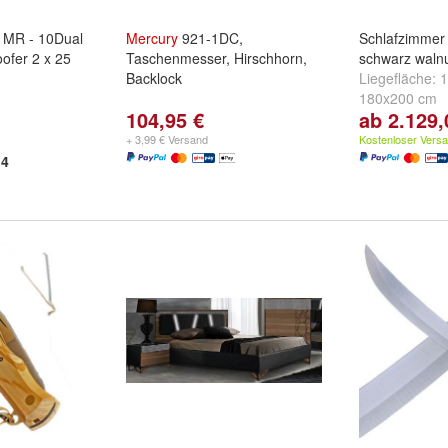
MR - 10Dual
Mercury
921-1DC,
Schlafzimme
fer 2 x 25
Taschenmesser, Hirschhorn,
schwarz waln
Backlock
Liegefläche:
1
180x200 cm
104,95 €
ab 2.129,
+ 3,99 € Versand
Kostenloser Vers
4