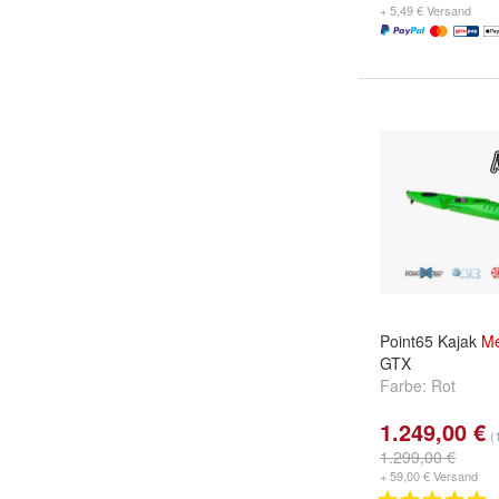
+ 5,49 € Versand
Point65 Kajak
Me
GTX
Farbe:
Rot
1.249,00 €
(
1.299,00 €
+ 59,00 € Versand