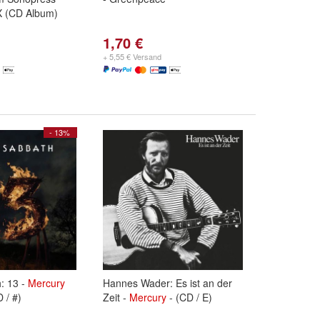
X (CD Album)
1,70 €
+ 5,55 € Versand
- 13%
: 13 -
Mercury
Hannes Wader: Es ist an der
 / #)
Zeit -
Mercury
- (CD / E)