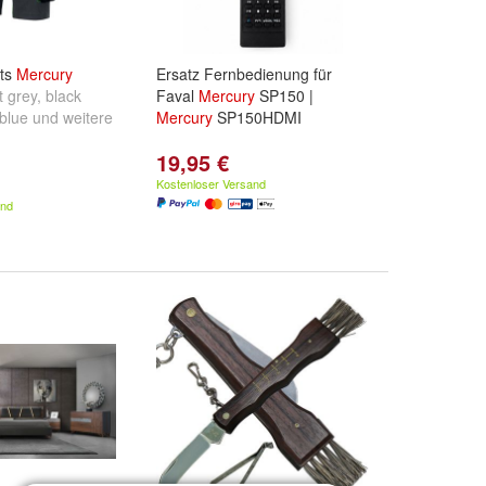
rts
Mercury
Ersatz Fernbedienung für
t grey
,
black
Faval
Mercury
SP150 |
blue
und
weitere
Mercury
SP150HDMI
19,95 €
Kostenloser Versand
and