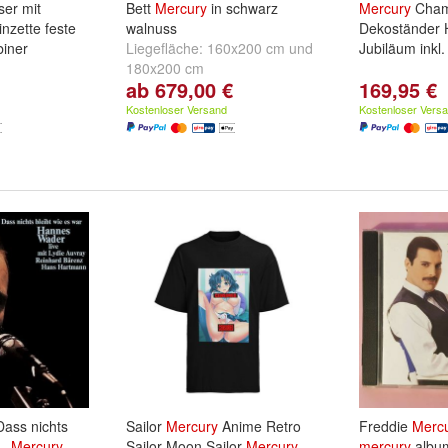
er mit
Bett
Mercury
in schwarz
Mercury
Cham
inzette feste
walnuss
Dekoständer 
biner
Liegefläche:
160x200 cm
und
Jubiläum inkl
180x200 cm
ab 679,00 €
169,95 €
Kostenloser Versand
Kostenloser Vers
ass nichts
Sailor
Mercury
Anime Retro
Freddie
Merc
 -
Mercury
Sailor Moon Sailor
Mercury
mercury
albu