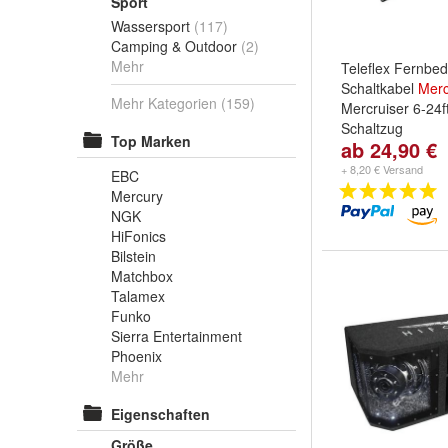
Sport
Wassersport
(117)
Camping & Outdoor
(2)
Mehr
Teleflex Fernbe
Schaltkabel
Merc
Mehr Kategorien
(159)
Mercruiser 6-24
Schaltzug
Top Marken
ab 24,90 €
Fuß/Meter:
6ft-
213cm
,
8ft-244
+ 8,20 € Versand
EBC
...
Mercury
NGK
HiFonics
Bilstein
Matchbox
Talamex
Funko
Sierra Entertainment
Phoenix
Mehr
Eigenschaften
Größe