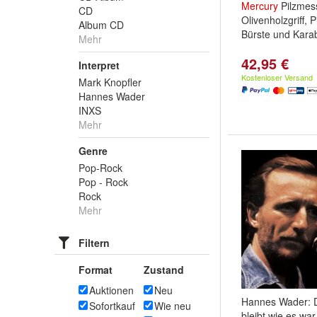
Mercury
Pilzmess
CD
Olivenholzgriff, P
Album CD
Bürste und Kara
Mehr
42,95 €
Interpret
Kostenloser Versand
Mark Knopfler
Hannes Wader
INXS
Mehr
Genre
Pop-Rock
Pop - Rock
Rock
Mehr
Filtern
Format
Zustand
Auktionen
Neu
Hannes Wader: D
Sofortkauf
Wie neu
bleibt wie es war