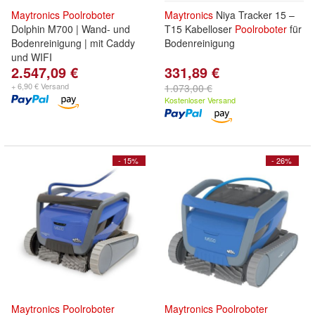
Maytronics
Poolroboter
Maytronics
Niya Tracker 15 –
Dolphin M700 | Wand- und
T15 Kabelloser
Poolroboter
für
Bodenreinigung | mit Caddy
Bodenreinigung
und WIFI
2.547,09 €
331,89 €
+ 6,90 € Versand
1.073,00 €
Kostenloser Versand
- 15%
- 26%
Maytronics
Poolroboter
Maytronics
Poolroboter