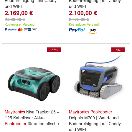
Bodenreinigung | mit Caddy
Bodenreinigung | mit Caddy
und WIFI
und WIFI
2.169,00 €
2.100,00 €
2.283,00 €
2.472,00 €
Kostenloser Versand
Kostenloser Versand
- 57%
- 5%
Maytronics
Niya Tracker 25 –
Maytronics
Poolroboter
T25 Kabelloser Akku-
Dolphin M700 | Wand- und
Poolroboter
für automatische
Bodenreinigung | mit Caddy
und WIFI