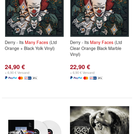
Derry - Its
Many
Faces
(Ltd
Derry - Its
Many
Faces
(Ltd
Orange + Black Yolk Vinyl)
Clear Orange Black Marble
Vinyl)
24,90 €
22,90 €
+ 6,90 € Versand
+ 6,90 € Versand