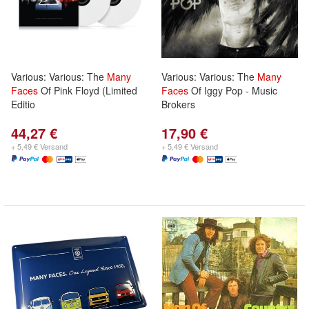
Various: Various: The
Many
Various: Various: The
Many
Faces
Of Pink Floyd (Limited
Faces
Of Iggy Pop - Music
Editio
Brokers
44,27 €
17,90 €
+ 5,49 € Versand
+ 5,49 € Versand