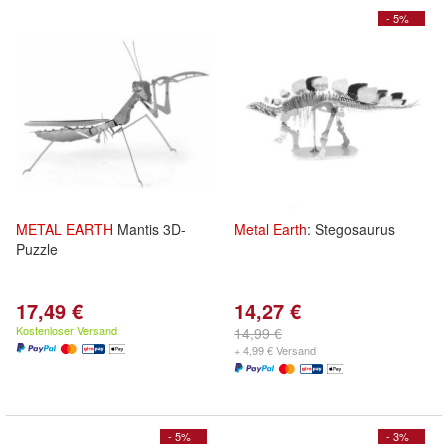
- 5%
METAL
EARTH
Mantis 3D-
Metal
Earth
: Stegosaurus
Puzzle
17,49 €
14,27 €
Kostenloser Versand
14,99 €
+ 4,99 € Versand
- 5%
- 3%