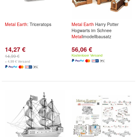
Metal
Earth
: Triceratops
Metal
Earth
Harry Potter
Hogwarts im Schnee
Metal
lmodellbausatz
14,27 €
56,06 €
Kostenloser Versand
14,99 €
+ 4,99 € Versand