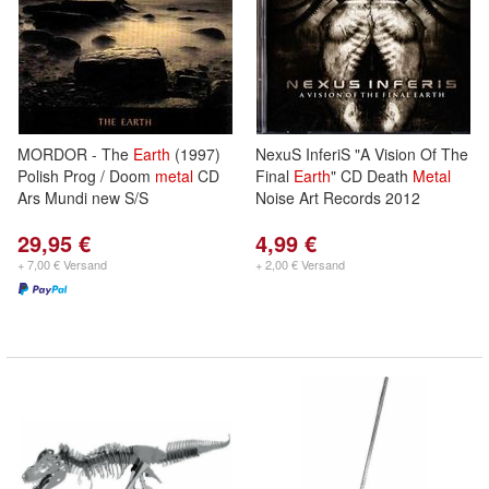
MORDOR - The
Earth
(1997)
NexuS InferiS "A Vision Of The
Polish Prog / Doom
metal
CD
Final
Earth
" CD Death
Metal
Ars Mundi new S/S
Noise Art Records 2012
29,95 €
4,99 €
+ 7,00 € Versand
+ 2,00 € Versand