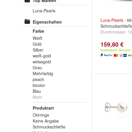
Top Marken
Luna-Pearls
Luna
-
Pearls
- 66
Eigenschaften
Schmuckschließe
Farbe
Durchmesser:
1
Weiß
159,80 €
Gold
Silber
Kostenloser Versand
weiß-gold
weissgold
Grau
Mehrfarbig
peach
bicolor
Blau
Mehr
Produktart
Ohrringe
Keine Angabe
Schmuckschließe