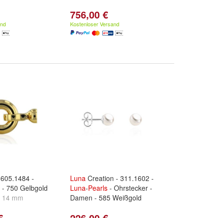
756,00 €
and
Kostenloser Versand
 605.1484 -
Luna
Creation - 311.1602 -
 - 750 Gelbgold
Luna
-
Pearls
- Ohrstecker -
:
14 mm
Damen - 585 Weißgold
€
226,00 €