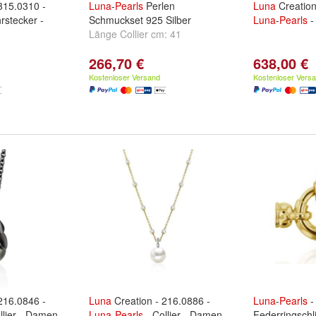
315.0310 -
Luna
-
Pearls
Perlen
Luna
Creation
rstecker -
Schmuckset 925 Silber
Luna
-
Pearls
-
Länge Collier cm:
41
266,70 €
638,00 €
Kostenloser Versand
Kostenloser Vers
216.0846 -
Luna
Creation - 216.0886 -
Luna
-
Pearls
-
llier - Damen
Luna
-
Pearls
- Collier - Damen
Federringschl