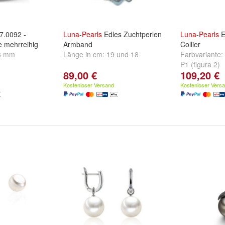
7.0092 -
Luna
-
Pearls
Edles Zuchtperlen
Luna
-
Pearls
E
 mehrreihig
Armband
Collier
6 mm
Länge in cm:
19
und
18
Farbvariante:
P1 (figura 2)
89,00 €
109,20 €
Kostenloser Versand
Kostenloser Vers