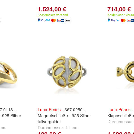
1.524,00 €
714,00 €
Kostenloser Versand
Kostenloser Vers
7.0113 -
Luna
-
Pearls
- 667.0250 -
Luna
-
Pearls
-
 925 Silber
Magnetschließe - 925 Silber
Klappschließe
teilvergoldet
Durchmesser
 mm
Durchmesser:
11 mm
139,80 €
1.622,00 