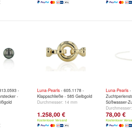
313.0593 -
Luna
-
Pearls
- 605.1178 -
Luna
-
Pearls
-
rstecker -
Klappschließe - 585 Gelbgold
Zuchtperlenst
ißgold
Durchmesser:
14 mm
Süßwasser-Zu
Durchmesser
1.258,00 €
78,00 €
Kostenloser Versand
Kostenloser Vers