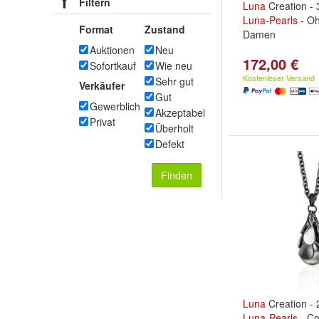
Filtern
Luna
Creation - 
Luna
-
Pearls
- Oh
Format
Zustand
Damen
Auktionen
Neu
172,00 €
Sofortkauf
Wie neu
Kostenloser Versand
Sehr gut
Verkäufer
Gut
Gewerblich
Akzeptabel
Privat
Überholt
Defekt
Finden
Luna
Creation - 
Luna
-
Pearls
- Co