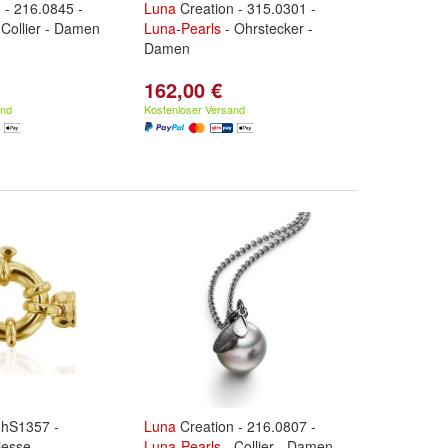
 - 216.0845 -
Luna
Creation - 315.0301 -
 Collier - Damen
Luna
-
Pearls
- Ohrstecker -
Damen
162,00 €
and
Kostenloser Versand
 hS1357 -
Luna
Creation - 216.0807 -
iesse
Luna
-
Pearls
- Collier - Damen