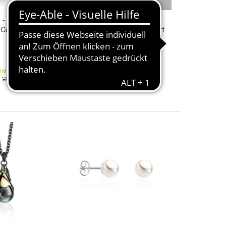
 - 216.0803 -
Luna
-
Pearls
Armband mit
 Collier - Damen
Perlen 925/- Silber rhodiniert
Länge in cm:
19
63,00 €
and
Kostenloser Versand