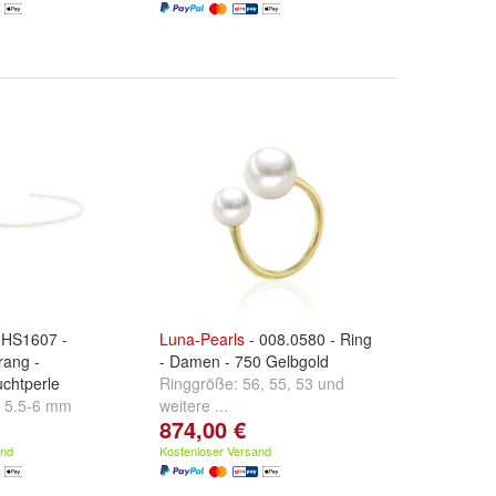
 HS1607 -
Luna
-
Pearls
- 008.0580 - Ring
rang -
- Damen - 750 Gelbgold
chtperle
Ringgröße:
56
,
55
,
53
und
:
5.5-6 mm
weitere ...
874,00 €
and
Kostenloser Versand