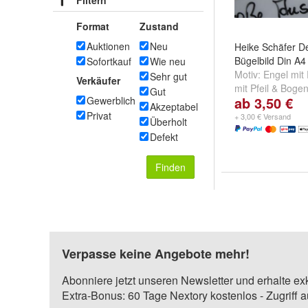
Filtern
Format
Zustand
Auktionen
Neu
Heike Schäfer D
Bügelbild Din A4
Sofortkauf
Wie neu
Motiv:
Engel mit
Sehr gut
Verkäufer
mit Pfeil & Boge
Gut
ab 3,50 €
Gewerblich
viel Herz
und
wei
Akzeptabel
Privat
+ 3,00 € Versand
Überholt
Defekt
Finden
Verpasse keine Angebote mehr!
Abonniere jetzt unseren Newsletter und erhalte ex
Extra-Bonus: 60 Tage Nextory kostenlos - Zugriff 