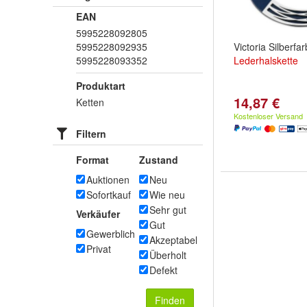
EAN
5995228092805
5995228092935
Victoria Silberfa
5995228093352
Lederhalskette
Produktart
14,87 €
Ketten
Kostenloser Versand
Filtern
Format
Zustand
Auktionen
Neu
Sofortkauf
Wie neu
Sehr gut
Verkäufer
Gut
Gewerblich
Akzeptabel
Privat
Überholt
Defekt
Finden