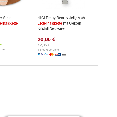
r Stein
NICI Pretty Beauty Jolly Mäh
erhalskette
Lederhalskette
mit Gelben
Kristall Neuware
20,00 €
and
42,95 €
+ 6,50 € Versand