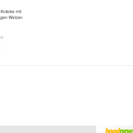
Knäcke mit
ggen Weizen
kg)