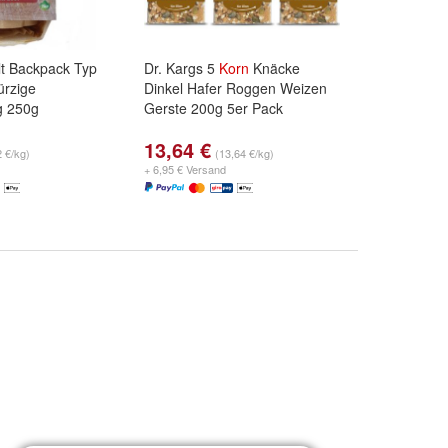
elt Backpack Typ
Dr. Kargs 5
Korn
Knäcke
rzige
Dinkel Hafer Roggen Weizen
g 250g
Gerste 200g 5er Pack
13,64 €
2 €/kg)
(13,64 €/kg)
+ 6,95 € Versand