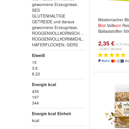
gewonnene Erzeugnisse,
SES
GLUTENHALTIGE
Mestemacher Bi
GETREIDE und daraus
Brot
Voll
korn
Rei
gewonnene Erzeugnisse,
Ballaststoffen 5
ROGGENVOLLKORNSCHROT,
ROGGENVOLLKORNMEHL,
2,35 €
HAFERFLOCKEN, GERS
(4,70 €/k
+ 6,95 € Versand
Eiweiß
15
3.6
8.22
Energie kcal
435
197
344
Energie kcal Einheit
kcal