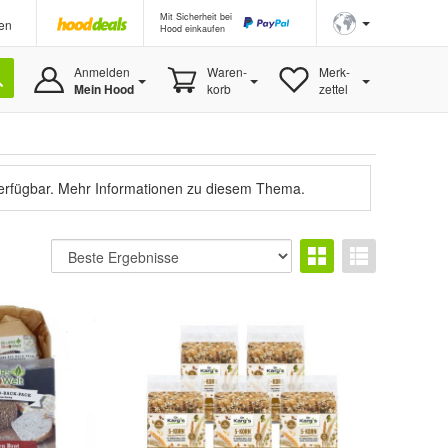
Mit Sicherheit bei
en
Hood einkaufen
Anmelden
Waren-
Merk-
Mein Hood
korb
zettel
verfügbar.
Mehr Informationen zu diesem Thema.