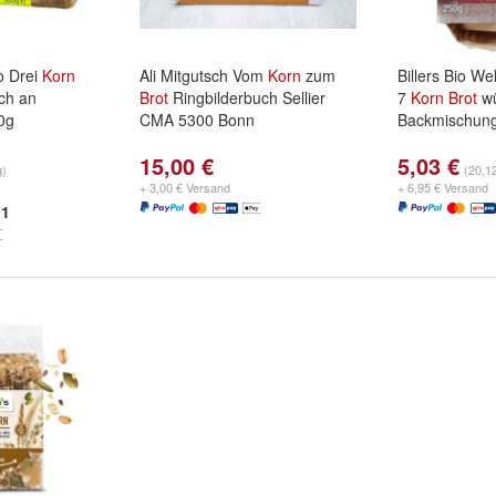
o Drei
Korn
Ali Mitgutsch Vom
Korn
zum
Billers Bio W
ch an
Brot
Ringbilderbuch Sellier
7
Korn
Brot
wü
00g
CMA 5300 Bonn
Backmischun
15,00 €
5,03 €
g)
(20,1
+ 3,00 € Versand
+ 6,95 € Versand
1