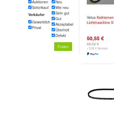
Auktionen
Neu
Sofortkauf
Wie neu
Sehr gut
Verkäufer
Vetus
Keilriemen
Gut
Gewerblich
Lichtmaschine
S
Akzeptabel
Privat
Überholt
Defekt
50,55 €
68,32 €
Finden
+ 5,95 € Versand