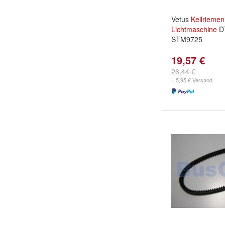
Vetus
Keilriemen
Lichtmaschine
DT
STM9725
19,57 €
26,44 €
+ 5,95 € Versand