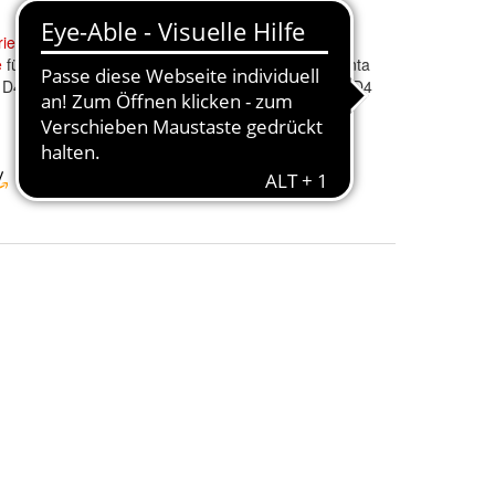
lriemen
Orbitrade
Keilriemen
e
für Volvo Penta
Lichtmaschine
für Volvo Penta
 D42, D44 VP-
Motoren 2er Set D30, D31, D4
35,90 €
+ 7,20 € Versand