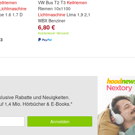
eilriemen
VW Bus T2 T3
Keilriemen
Lichtmaschine
Riemen 10x1100
e 1.6 1.7 D
Lichtmaschine
Lima 1,9 2,1
WBX Benziner
6,80 €
Kostenloser Versand
3
klusive Rabatte und Neuigkeiten.
auf 1,4 Mio. Hörbücher & E-Books.*
Anmelden