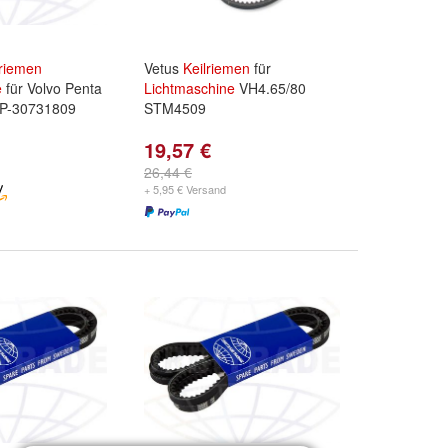
lriemen
Vetus
Keilriemen
für
e
für Volvo Penta
Lichtmaschine
VH4.65/80
VP-30731809
STM4509
19,57 €
26,44 €
+ 5,95 € Versand