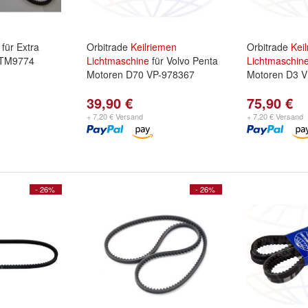
für Extra
Orbitrade
Keilriemen
Orbitrade
Kei
TM9774
Lichtmaschine
für Volvo Penta
Lichtmaschin
Motoren D70 VP-978367
Motoren D3 
39,90 €
75,90 €
+ 7,20 € Versand
+ 7,20 € Versand
- 26%
- 26%