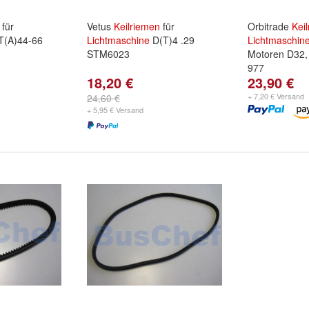
für
Vetus
Keilriemen
für
Orbitrade
Kei
(A)44-66
Lichtmaschine
D(T)4 .29
Lichtmaschin
STM6023
Motoren D32,
977
18,20 €
23,90 €
+ 7,20 € Versand
24,60 €
+ 5,95 € Versand