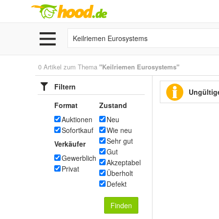
0 Artikel zum Thema
"Keilriemen Eurosystems"
Filtern
Ungültige
Format
Zustand
Auktionen
Neu
Sofortkauf
Wie neu
Sehr gut
Verkäufer
Gut
Gewerblich
Akzeptabel
Privat
Überholt
Defekt
Finden