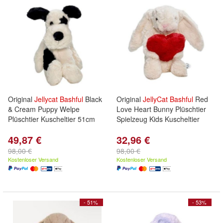
Original
Jellycat
Bashful
Black
Original
JellyCat
Bashful
Red
& Cream Puppy Welpe
Love Heart Bunny Plüschtier
Plüschtier Kuscheltier 51cm
Spielzeug Kids Kuscheltier
49,87 €
32,96 €
98,00 €
98,00 €
Kostenloser Versand
Kostenloser Versand
- 51%
- 53%