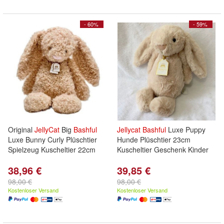
- 60%
- 59%
Original
JellyCat
Big
Bashful
Jellycat
Bashful
Luxe Puppy
Luxe Bunny Curly Plüschtier
Hunde Plüschtier 23cm
Spielzeug Kuscheltier 22cm
Kuscheltier Geschenk Kinder
38,96 €
39,85 €
98,00 €
98,00 €
Kostenloser Versand
Kostenloser Versand