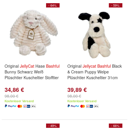
- 64%
- 59%
Original
JellyCat
Hase
Bashful
Original
Jellycat
Bashful
Black
Bunny Schwarz Weiß
& Cream Puppy Welpe
Plüschtier Kuscheltier Stofftier
Plüschtier Kuscheltier 31cm
34,86 €
39,89 €
98,00 €
98,00 €
Kostenloser Versand
Kostenloser Versand
- 49%
- 66%