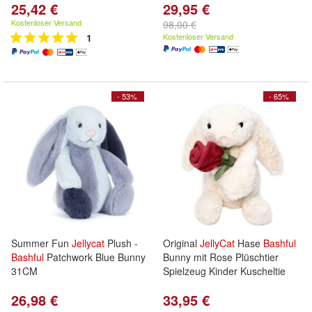
25,42 €
29,95 €
Kostenloser Versand
98,00 €
1
Kostenloser Versand
- 53%
- 65%
Summer Fun
Jellycat
Plush -
Original
JellyCat
Hase
Bashful
Bashful
Patchwork Blue Bunny
Bunny mit Rose Plüschtier
31CM
Spielzeug Kinder Kuscheltie
26,98 €
33,95 €