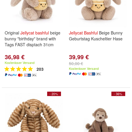
Original
Jellycat
bashful
beige
Jellycat
Bashful
Beige Bunny
bunny "birthday" brand with
Geburtstag Kuscheltier Hase
Tags FAST disptach 31cm
36,98 €
39,99 €
Kostenloser Versand
50,00 €
203
Kostenloser Versand
- 20%
- 36%