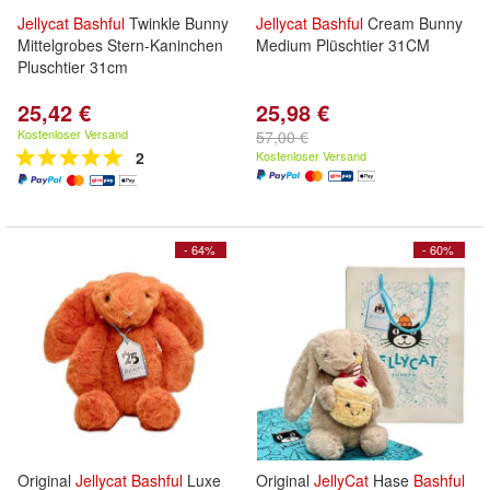
Jellycat
Bashful
Twinkle Bunny
Jellycat
Bashful
Cream Bunny
Mittelgrobes Stern-Kaninchen
Medium Plüschtier 31CM
Pluschtier 31cm
25,42 €
25,98 €
Kostenloser Versand
57,00 €
2
Kostenloser Versand
- 64%
- 60%
Original
Jellycat
Bashful
Luxe
Original
JellyCat
Hase
Bashful