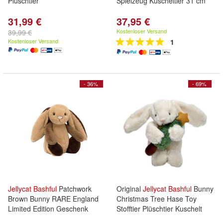
Pluschtier
Spielzeug Kuscheltier 31 cm
31,99 €
37,95 €
Kostenloser Versand
39,99 €
Kostenloser Versand
1
- 36%
- 69%
Jellycat
Bashful
Patchwork
Original
Jellycat
Bashful
Bunny
Brown Bunny RARE England
Christmas Tree Hase Toy
Limited Edition Geschenk
Stofftier Plüschtier Kuschelt