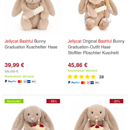
Jellycat
Bashful
Bunny
Jellycat
Original
Bashful
Bunny
Graduation Kuscheltier Hase
Graduation-Outfit Hase
Stofftier Plüschtier Kuschelti
39,99 €
45,86 €
Kostenloser Versand
55,00 €
Kostenloser Versand
28
Bestseller
- 59%
- 20%