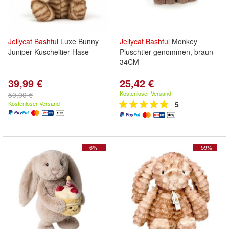
Jellycat
Bashful
Luxe Bunny
Jellycat
Bashful
Monkey
Juniper Kuscheltier Hase
Pluschtier genommen, braun
34CM
39,99 €
25,42 €
Kostenloser Versand
50,00 €
Kostenloser Versand
5
- 6%
- 59%