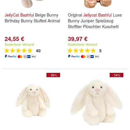
JellyCat
Bashful
Beige Bunny
Original
Jellycat
Bashful
Luxe
Birthday Bunny Stuffed Animal
Bunny Juniper Spielzeug
Stofftier Plüschtier Kuschelti
24,55 €
39,97 €
Kostenloser Versand
Kostenloser Versand
40
5
- 36%
- 54%