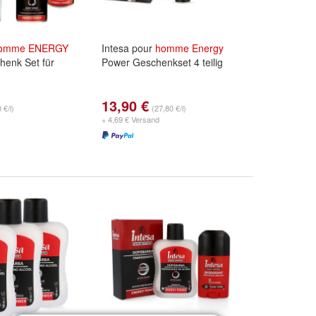
omme
ENERGY
Intesa pour
homme
Energy
enk Set für
Power Geschenkset 4 teilig
13,90 €
 €/l)
(27,80 €/l)
+ 4,69 € Versand