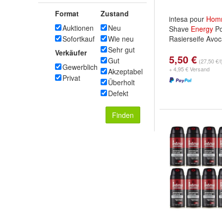
Format
Zustand
intesa pour
Hom
Auktionen
Neu
Shave
Energy
Po
Sofortkauf
Wie neu
Rasierseife Avo
Sehr gut
Verkäufer
5,50 €
Gut
(27,50 €/l
Gewerblich
+ 4,95 € Versand
Akzeptabel
Privat
Überholt
Defekt
Finden