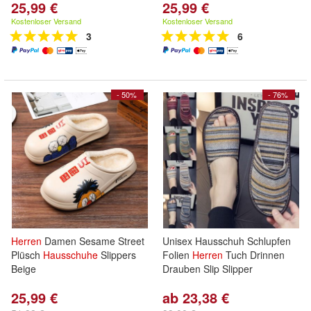
25,99 €
25,99 €
Kostenloser Versand
Kostenloser Versand
3
6
- 50%
- 76%
Herren
Damen Sesame Street
Unisex Hausschuh Schlupfen
Plüsch
Hausschuhe
Slippers
Folien
Herren
Tuch Drinnen
Beige
Drauben Slip Slipper
25,99 €
ab 23,38 €