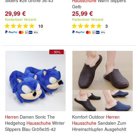
Sliders #28 Größe 36-43
Hausschuhe
Warm Slippers
Gelb
29,99 €
25,99 €
Kostenloser Versand
Kostenloser Versand
10
3
- 50%
Herren
Damen Sonic The
Komfort Outdoor
Herren
Hedgehog
Hausschuhe
Winter
Hausschuhe
Sandalen Zum
Slippers Blau Größe35-42
Hineinschlupfen Ausgehohlt