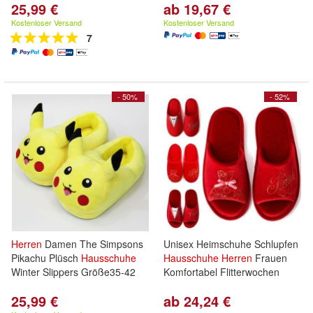
25,99 €
ab 19,67 €
Kostenloser Versand
Kostenloser Versand
7
- 50%
- 52%
Herren
Damen The Simpsons
Unisex Heimschuhe Schlupfen
Pikachu Plüsch
Hausschuhe
Hausschuhe
Herren
Frauen
Winter Slippers Größe35-42
Komfortabel Flitterwochen
25,99 €
ab 24,24 €