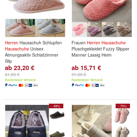
Herren
Hausschuh Schlupfen
Frauen
Herren
Hausschuhe
Hausschuhe
Unisex
Pluschgekleidet Fuzzy Slipper
Atmungsaktiv Schlafzimmer
Manner Lassig Heim
Slip
ab 23,20 €
ab 15,71 €
61,00 €
91,00 €
Kostenloser Versand
Kostenloser Versand
- 49%
- 70%