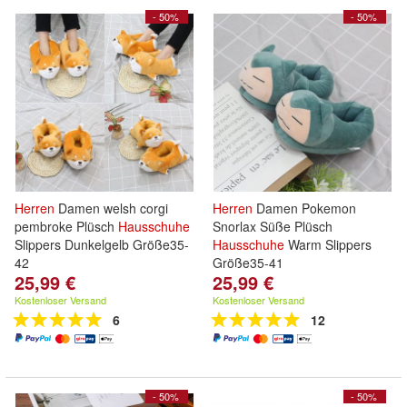
- 50%
- 50%
Herren
Damen welsh corgi
Herren
Damen Pokemon
pembroke Plüsch
Hausschuhe
Snorlax Süße Plüsch
Slippers Dunkelgelb Größe35-
Hausschuhe
Warm Slippers
42
Größe35-41
25,99 €
25,99 €
Kostenloser Versand
Kostenloser Versand
6
12
- 50%
- 50%