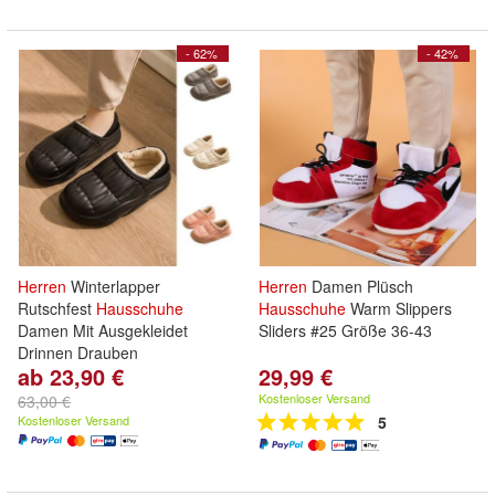
- 62%
- 42%
Herren
Winterlapper
Herren
Damen Plüsch
Rutschfest
Hausschuhe
Hausschuhe
Warm Slippers
Damen Mit Ausgekleidet
Sliders #25 Größe 36-43
Drinnen Drauben
ab 23,90 €
29,99 €
Kostenloser Versand
63,00 €
Kostenloser Versand
5