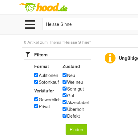
0 Artikel zum Thema
"Heisse S hne"
Filtern
Ungültige
Format
Zustand
Auktionen
Neu
Sofortkauf
Wie neu
Sehr gut
Verkäufer
Gut
Gewerblich
Akzeptabel
Privat
Überholt
Defekt
Finden