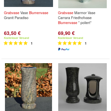
Grabvase
Vase
Blumenvase
Grabvase
Marmor Vase
Granit Paradiso
Carrara Friedhofvase
Blumenvase
* poliert*
63,50 €
69,90 €
Kostenloser Versand
Kostenloser Versand
1
1