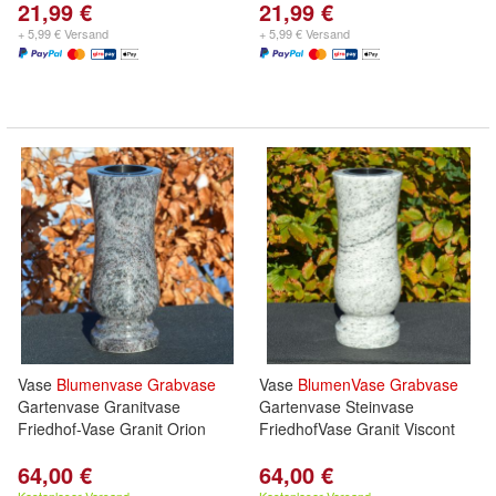
21,99 €
21,99 €
+ 5,99 € Versand
+ 5,99 € Versand
Vase
Blumenvase
Grabvase
Vase
BlumenVase
Grabvase
Gartenvase Granitvase
Gartenvase Steinvase
Friedhof-Vase Granit Orion
FriedhofVase Granit Viscont
64,00 €
64,00 €