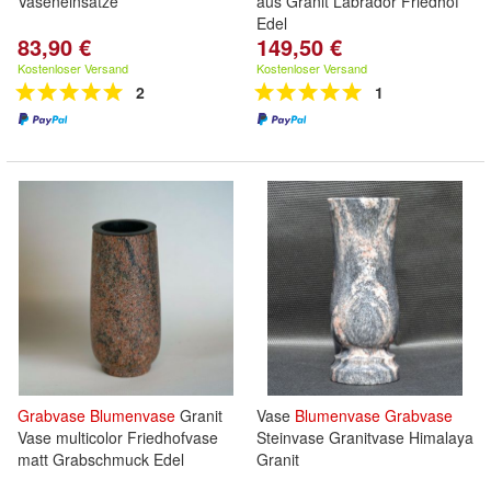
Vaseneinsätze
aus Granit Labrador Friedhof
Edel
83,90 €
149,50 €
Kostenloser Versand
Kostenloser Versand
2
1
Grabvase
Blumenvase
Granit
Vase
Blumenvase
Grabvase
Vase multicolor Friedhofvase
Steinvase Granitvase Himalaya
matt Grabschmuck Edel
Granit