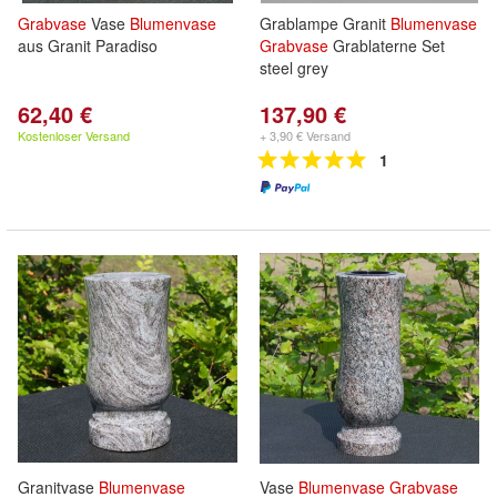
Grabvase
Vase
Blumenvase
Grablampe Granit
Blumenvase
aus Granit Paradiso
Grabvase
Grablaterne Set
steel grey
62,40 €
137,90 €
Kostenloser Versand
+ 3,90 € Versand
1
Granitvase
Blumenvase
Vase
Blumenvase
Grabvase