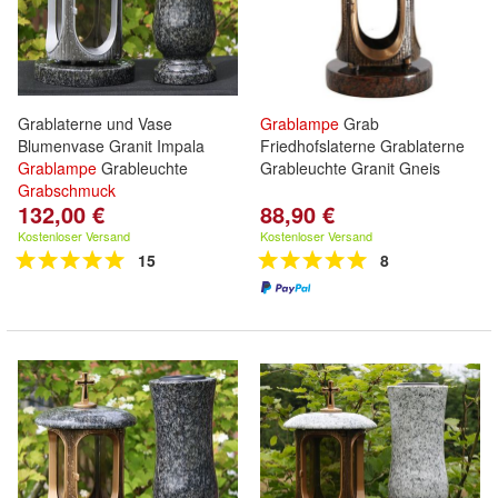
Grablaterne und Vase
Grablampe
Grab
Blumenvase Granit Impala
Friedhofslaterne Grablaterne
Grablampe
Grableuchte
Grableuchte Granit Gneis
Grabschmuck
132,00 €
88,90 €
Kostenloser Versand
Kostenloser Versand
15
8