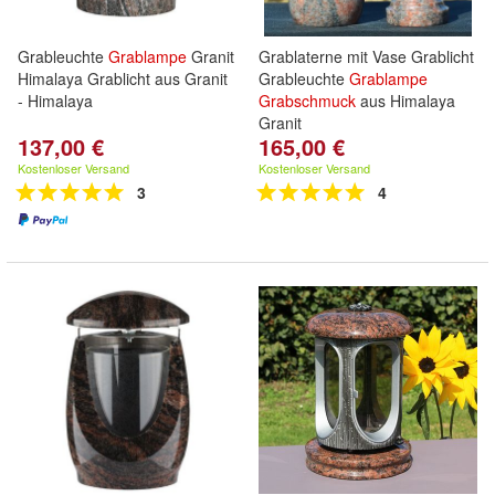
Grableuchte
Grablampe
Granit
Grablaterne mit Vase Grablicht
Himalaya Grablicht aus Granit
Grableuchte
Grablampe
- Himalaya
Grabschmuck
aus Himalaya
Granit
137,00 €
165,00 €
Kostenloser Versand
Kostenloser Versand
3
4