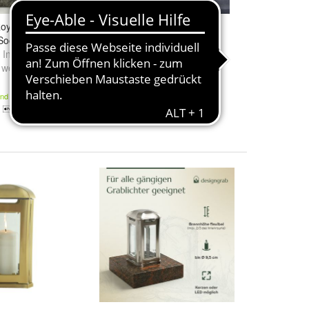
oyal" aus
Grablaterne aus
Edelstahl
Sockel
Grablicht Grableuchte
 India
,
Gneis
,
Friedhof-laterne
d
weitere ...
74,00 €
and
Kostenloser Versand
3