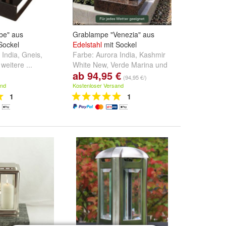
be" aus
Grablampe "Venezia" aus
Sockel
Edelstahl
mit Sockel
 India
,
Gneis
,
Farbe:
Aurora India
,
Kashmir
d
weitere ...
White New
,
Verde Marina
und
ab 94,95 €
weitere ...
(94,95 €/)
and
Kostenloser Versand
1
1