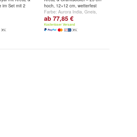
e im Set mit 2
hoch, 12×12 cm, wetterfest
Farbe:
Aurora India
,
Gneis
,
ab 77,85 €
,
Gneis
,
Himalaya
und
weitere ...
d
weitere ...
Kostenloser Versand