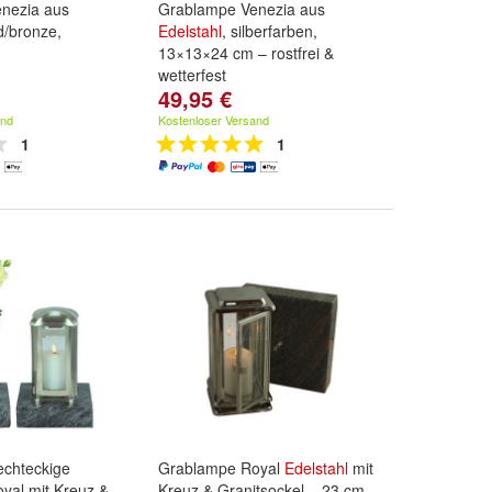
nezia aus
Grablampe Venezia aus
ld/bronze,
Edelstahl
, silberfarben,
13×13×24 cm – rostfrei &
wetterfest
49,95 €
and
Kostenloser Versand
1
1
echteckige
Grablampe Royal
Edelstahl
mit
yal mit Kreuz &
Kreuz & Granitsockel – 23 cm