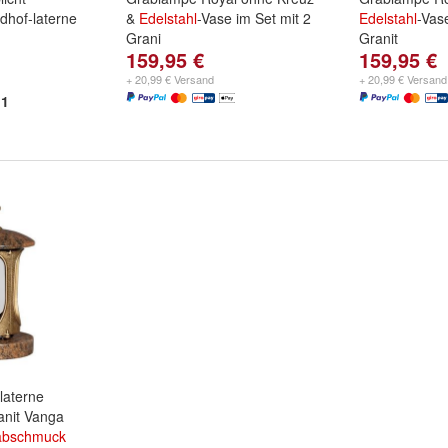
dhof-laterne
&
Edelstahl
-Vase im Set mit 2
Edelstahl
-Vas
Grani
Granit
159,95 €
159,95 €
Farbe:
Aurora
,
Gneis
,
Farbe:
Aurora
Schwedisch
und
weitere ...
Himalaya
un
+ 20,99 € Versand
+ 20,99 € Versand
1
laterne
anit Vanga
abschmuck