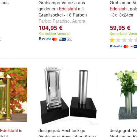
 aus
Grablampe Venezia aus
Grablampe Ve
goldenem
Edelstahl
mit
Edelstahl
, go
Granitsockel - 18 Farben
13x13x24cm
Farbe:
Paradiso
,
Aurora
,
104,95 €
59,95 €
Carrara Marmor
und
weitere
...
Kostenloser Versand
Kostenloser Vers
Edelstahl
in
designgrab Rechteckige
designgrab R
icht
Grablampe Royal ohne Kreuz
Grablampe Ro