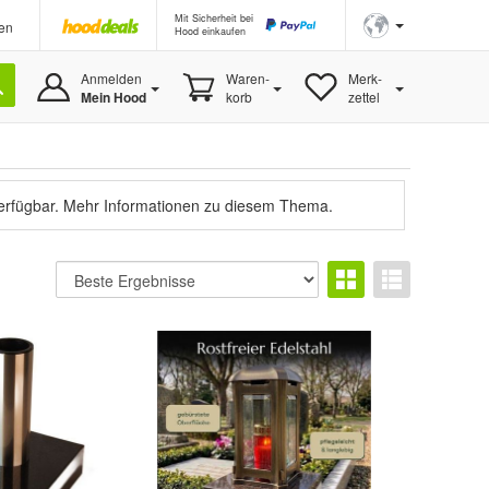
Mit Sicherheit bei
en
Hood einkaufen
Anmelden
Waren-
Merk-
Mein Hood
korb
zettel
verfügbar.
Mehr Informationen zu diesem Thema.