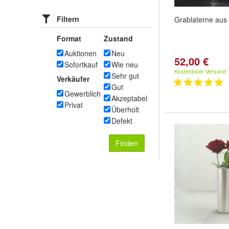
Filtern
Grablaterne aus
Format
Zustand
Auktionen
Neu
52,00 €
Sofortkauf
Wie neu
Kostenloser Versand
Sehr gut
Verkäufer
Gut
Gewerblich
Akzeptabel
Privat
Überholt
Defekt
Finden