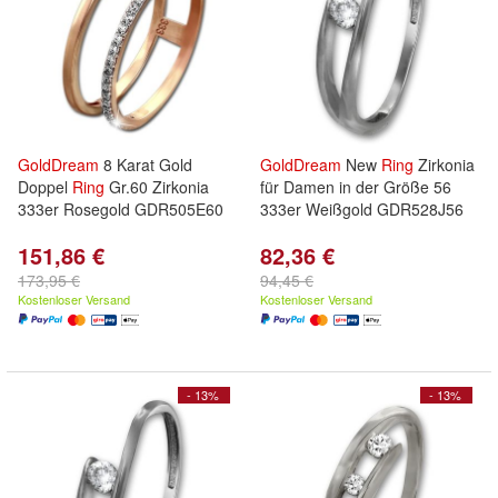
GoldDream
8 Karat Gold
GoldDream
New
Ring
Zirkonia
Doppel
Ring
Gr.60 Zirkonia
für Damen in der Größe 56
333er Rosegold GDR505E60
333er Weißgold GDR528J56
151,86 €
82,36 €
173,95 €
94,45 €
Kostenloser Versand
Kostenloser Versand
- 13%
- 13%