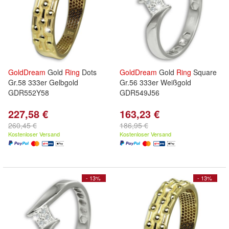
GoldDream
Gold
Ring
Dots
GoldDream
Gold
Ring
Square
Gr.58 333er Gelbgold
Gr.56 333er Weißgold
GDR552Y58
GDR549J56
227,58 €
163,23 €
260,45 €
186,95 €
Kostenloser Versand
Kostenloser Versand
- 13%
- 13%