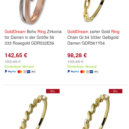
GoldDream
Boho
Ring
Zirkonia
GoldDream
zarter Gold
Ring
für Damen in der Größe 56
Chain Gr.54 333er Gelbgold
333 Rosegold GDR532E56
Damen GDR561Y54
142,65 €
98,28 €
163,45 €
103,45 €
Kostenloser Versand
Kostenloser Versand
- 5%
- 5%