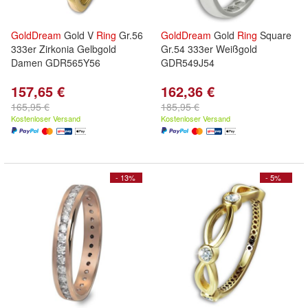
GoldDream
Gold V
Ring
Gr.56
GoldDream
Gold
Ring
Square
333er Zirkonia Gelbgold
Gr.54 333er Weißgold
Damen GDR565Y56
GDR549J54
157,65 €
162,36 €
165,95 €
185,95 €
Kostenloser Versand
Kostenloser Versand
- 13%
- 5%