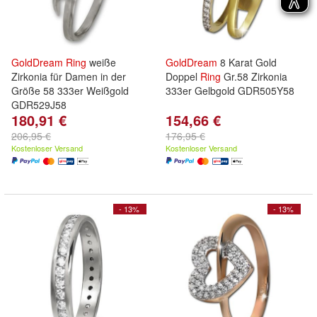
GoldDream
Ring
weiße
GoldDream
8 Karat Gold
Zirkonia für Damen in der
Doppel
Ring
Gr.58 Zirkonia
Größe 58 333er Weißgold
333er Gelbgold GDR505Y58
GDR529J58
180,91 €
154,66 €
206,95 €
176,95 €
Kostenloser Versand
Kostenloser Versand
- 13%
- 13%