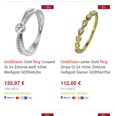
- 13%
- 5%
GoldDream
Gold
Ring
Crossed
GoldDream
zarter Gold
Ring
Gr.54 Zirkonia weiß 333er
Drops Gr.54 333er Zirkonia
Weißgold GDR548J54
Gelbgold Damen GDR564Y54
133,97 €
112,05 €
153,45 €
117,95 €
Kostenloser Versand
Kostenloser Versand
- 5%
- 5%