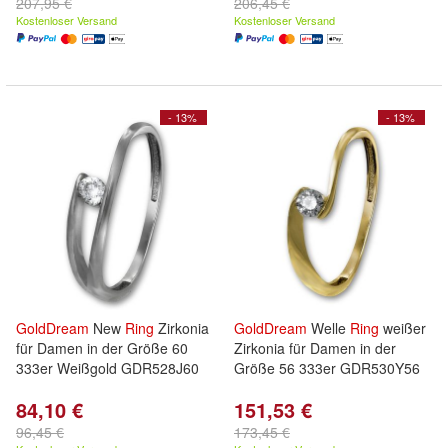
207,95 €
206,45 €
Kostenloser Versand
Kostenloser Versand
- 13%
- 13%
GoldDream
New
Ring
Zirkonia
GoldDream
Welle
Ring
weißer
für Damen in der Größe 60
Zirkonia für Damen in der
333er Weißgold GDR528J60
Größe 56 333er GDR530Y56
84,10 €
151,53 €
96,45 €
173,45 €