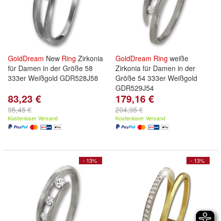
GoldDream
New
Ring
Zirkonia
GoldDream
Ring
weiße
für Damen in der Größe 58
Zirkonia für Damen in der
333er Weißgold GDR528J58
Größe 54 333er Weißgold
GDR529J54
83,23 €
179,16 €
95,45 €
204,95 €
Kostenloser Versand
Kostenloser Versand
- 13%
- 13%