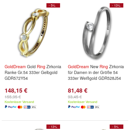
- 5%
- 13%
GoldDream
Gold
Ring
Zirkonia
GoldDream
New
Ring
Zirkonia
Ranke Gr.54 333er Gelbgold
für Damen in der Größe 54
GDR572Y54
333er Weißgold GDR528J54
148,15 €
81,48 €
155,95 €
93,45 €
Kostenloser Versand
Kostenloser Versand
- 13%
- 5%