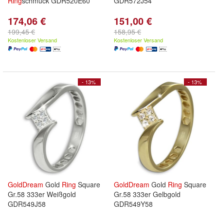
Ring
schmuck GDR520E60
GDR572J54
174,06 €
151,00 €
199,45 €
158,95 €
Kostenloser Versand
Kostenloser Versand
- 13%
- 13%
GoldDream
Gold
Ring
Square
GoldDream
Gold
Ring
Square
Gr.58 333er Weißgold
Gr.58 333er Gelbgold
GDR549J58
GDR549Y58