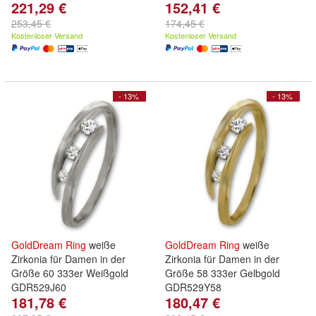
221,29 €
152,41 €
253,45 €
174,45 €
Kostenloser Versand
Kostenloser Versand
- 13%
- 13%
GoldDream
Ring
weiße
GoldDream
Ring
weiße
Zirkonia für Damen in der
Zirkonia für Damen in der
Größe 60 333er Weißgold
Größe 58 333er Gelbgold
GDR529J60
GDR529Y58
181,78 €
180,47 €