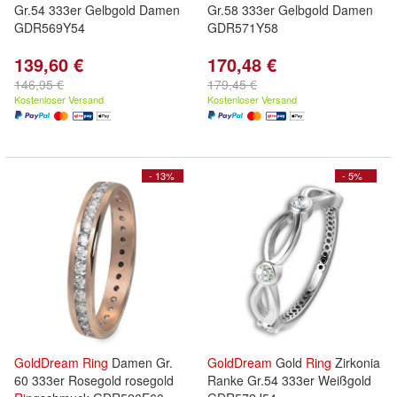
Gr.54 333er Gelbgold Damen
Gr.58 333er Gelbgold Damen
GDR569Y54
GDR571Y58
139,60 €
170,48 €
146,95 €
179,45 €
Kostenloser Versand
Kostenloser Versand
- 13%
- 5%
GoldDream
Ring
Damen Gr.
GoldDream
Gold
Ring
Zirkonia
60 333er Rosegold rosegold
Ranke Gr.54 333er Weißgold