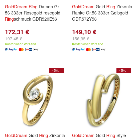
GoldDream
Ring
Damen Gr.
GoldDream
Gold
Ring
Zirkonia
56 333er Rosegold rosegold
Ranke Gr.56 333er Gelbgold
Ring
schmuck GDR520E56
GDR572Y56
172,31 €
149,10 €
197,45 €
156,95 €
Kostenloser Versand
Kostenloser Versand
- 5%
- 5%
GoldDream
Gold
Ring
Zirkonia
GoldDream
Gold
Ring
Style