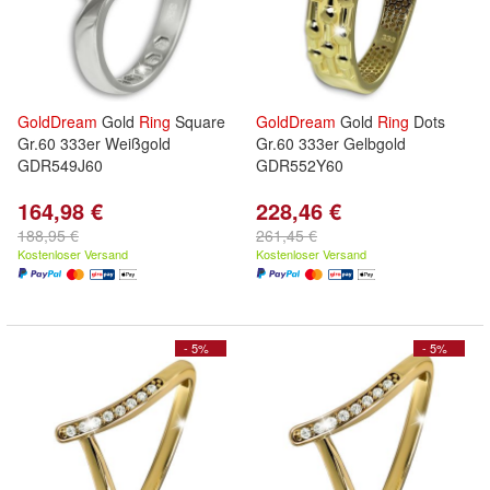
GoldDream
Gold
Ring
Square
GoldDream
Gold
Ring
Dots
Gr.60 333er Weißgold
Gr.60 333er Gelbgold
GDR549J60
GDR552Y60
164,98 €
228,46 €
188,95 €
261,45 €
Kostenloser Versand
Kostenloser Versand
- 5%
- 5%