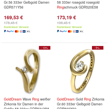
Gr.56 333er Gelbgold Damen
58 333er rosegold rosegold
GDR571Y56
Ring
schmuck GDR520E58
169,53 €
173,19 €
178,45 €
198,45 €
Kostenloser Versand
Kostenloser Versand
- 13%
- 5%
GoldDream
Wave
Ring
weißer
GoldDream
Gold
Ring
Zirkonia
Zirkonia für Damen in der
Gr.60 333er Gelbgold Damen
Größe 58 333er GDR531Y58
GDR569Y60