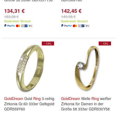
134,31 €
142,45 €
153,95 €
149,95 €
Kostenloser Versand
Kostenloser Versand
- 13%
- 13%
GoldDream
Gold
Ring
3-reihig
GoldDream
Welle
Ring
weißer
Zirkonia Gr.60 333er Gelbgold
Zirkonia für Damen in der
GDR559Y60
Größe 58 333er GDR530Y58