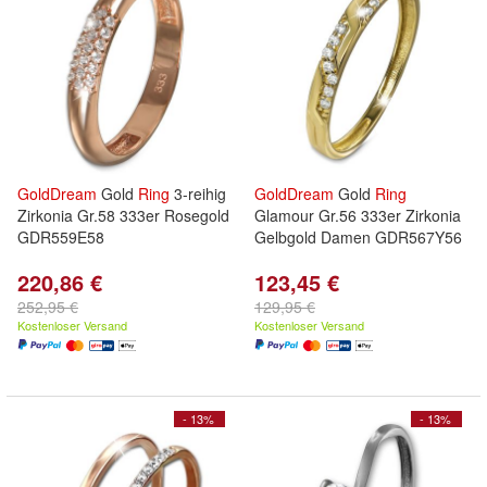
GoldDream
Gold
Ring
3-reihig
GoldDream
Gold
Ring
Zirkonia Gr.58 333er Rosegold
Glamour Gr.56 333er Zirkonia
GDR559E58
Gelbgold Damen GDR567Y56
220,86 €
123,45 €
252,95 €
129,95 €
Kostenloser Versand
Kostenloser Versand
- 13%
- 13%