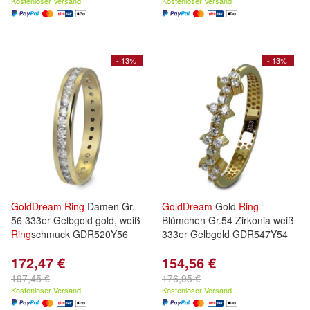
Kostenloser Versand
Kostenloser Versand
- 13%
- 13%
GoldDream
Ring
Damen Gr.
GoldDream
Gold
Ring
56 333er Gelbgold gold, weiß
Blümchen Gr.54 Zirkonia weiß
Ring
schmuck GDR520Y56
333er Gelbgold GDR547Y54
172,47 €
154,56 €
197,45 €
176,95 €
Kostenloser Versand
Kostenloser Versand