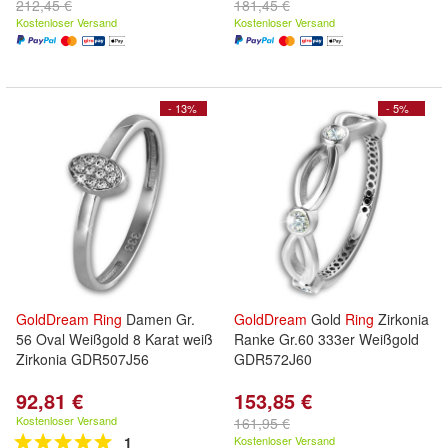
212,45 €
181,45 €
Kostenloser Versand
Kostenloser Versand
- 13%
- 5%
GoldDream
Ring
Damen Gr.
GoldDream
Gold
Ring
Zirkonia
56 Oval Weißgold 8 Karat weiß
Ranke Gr.60 333er Weißgold
Zirkonia GDR507J56
GDR572J60
92,81 €
153,85 €
Kostenloser Versand
161,95 €
1
Kostenloser Versand