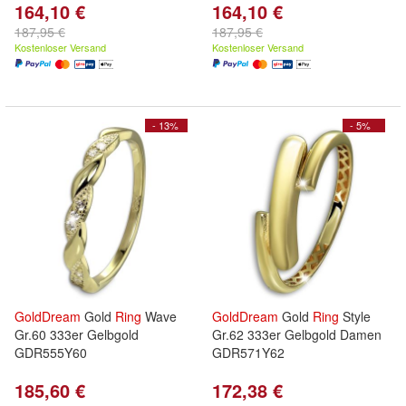
164,10 €
164,10 €
187,95 €
187,95 €
Kostenloser Versand
Kostenloser Versand
- 13%
- 5%
GoldDream
Gold
Ring
Wave
GoldDream
Gold
Ring
Style
Gr.60 333er Gelbgold
Gr.62 333er Gelbgold Damen
GDR555Y60
GDR571Y62
185,60 €
172,38 €