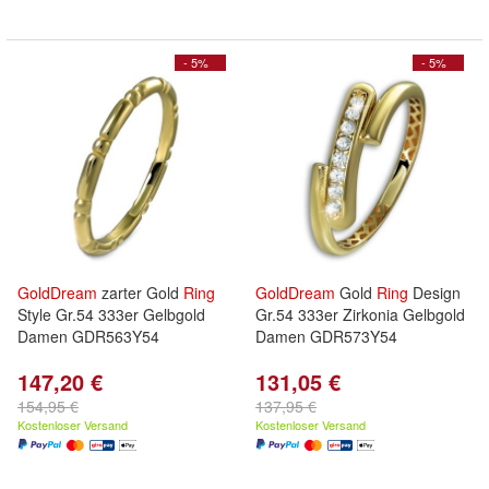
- 5%
- 5%
GoldDream
zarter Gold
Ring
GoldDream
Gold
Ring
Design
Style Gr.54 333er Gelbgold
Gr.54 333er Zirkonia Gelbgold
Damen GDR563Y54
Damen GDR573Y54
147,20 €
131,05 €
154,95 €
137,95 €
Kostenloser Versand
Kostenloser Versand