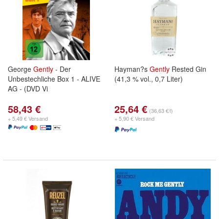
George
Gently
- Der
Hayman?s
Gently
Rested Gin
Unbestechliche Box 1 - ALIVE
(41,3 % vol., 0,7 Liter)
AG - (DVD Vi
58,43 €
25,64 €
(36,63 €/l)
+ 5,49 € Versand
+ 5,90 € Versand