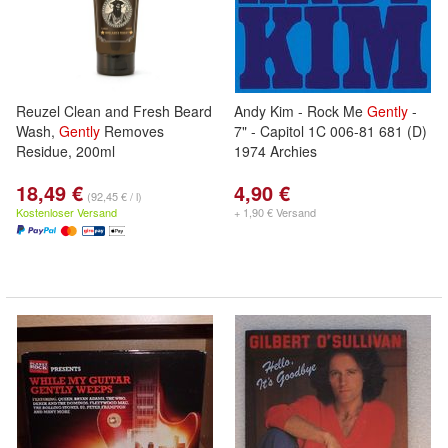
Reuzel Clean and Fresh Beard
Andy Kim - Rock Me
Gently
-
Wash,
Gently
Removes
7" - Capitol 1C 006-81 681 (D)
Residue, 200ml
1974 Archies
18,49 €
4,90 €
(92,45 € / l)
Kostenloser Versand
+ 1,90 € Versand