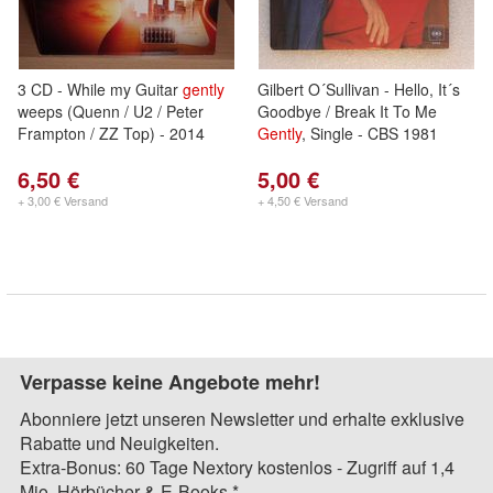
3 CD - While my Guitar
gently
Gilbert O´Sullivan - Hello, It´s
weeps (Quenn / U2 / Peter
Goodbye / Break It To Me
Frampton / ZZ Top) - 2014
Gently
, Single - CBS 1981
6,50 €
5,00 €
+ 3,00 € Versand
+ 4,50 € Versand
Verpasse keine Angebote mehr!
Abonniere jetzt unseren Newsletter und erhalte exklusive
Rabatte und Neuigkeiten.
Extra-Bonus: 60 Tage Nextory kostenlos - Zugriff auf 1,4
Mio. Hörbücher & E-Books.*