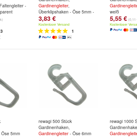
 Faltengleiter -
Gardinengleiter
,
Gardinengleit
parent
Überklipshaken - Öse 5mm -
weiß
3,83 €
5,55 €
weiß
tk)
(0,11 
Kostenloser Versand
Kostenloser Vers
3
1
k
rewagi 500 Stück
rewagi 1000 
Gardinenhaken,
Gardinenhake
 Öse 5mm
Gardinengleiter
- Öse 6mm
Gardinengleit