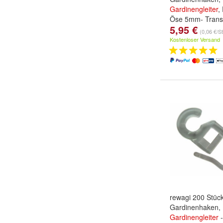
Gardinengleiter
,
Öse 5mm- Trans
5,95 €
(0,06 €/S
Kostenloser Versand
rewagi 200 Stüc
Gardinenhaken,
Gardinengleiter
-