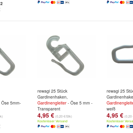
2
rewagi 25 Stück
rewagi 25 Stü
Gardinenhaken,
Gardinenhake
 Öse 5mm-
Gardinengleiter
- Öse 5 mm -
Gardinengleit
Transparent
weiß
4,95 €
4,95 €
tk)
(0,20 €/Stk)
(0,20 
Kostenloser Versand
Kostenloser Vers