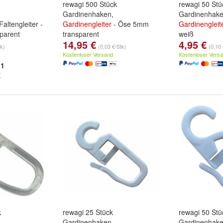
rewagi 500 Stück
rewagi 50 Stü
Gardinenhaken,
Gardinenhake
 Faltengleiter -
Gardinengleiter
- Öse 5mm
Gardinengleit
parent
transparent
weiß
14,95 €
4,95 €
tk)
(0,03 €/Stk)
(0,10 
Kostenloser Versand
Kostenloser Vers
1
k
rewagi 25 Stück
rewagi 50 Stü
Gardinenhaken,
Gardinenhake