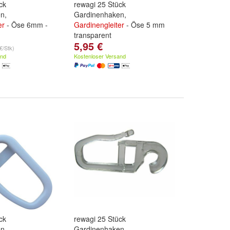
ck
rewagi 25 Stück
n,
Gardinenhaken,
er
- Öse 6mm -
Gardinengleiter
- Öse 5 mm
transparent
5,95 €
€/Stk)
and
Kostenloser Versand
ck
rewagi 25 Stück
n,
Gardinenhaken,