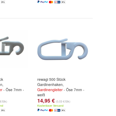
ck
rewagi 500 Stück
n,
Gardinenhaken,
er
- Öse 7mm -
Gardinengleiter
- Öse 7mm -
weiß
14,95 €
€/Stk)
(0,03 €/Stk)
and
Kostenloser Versand