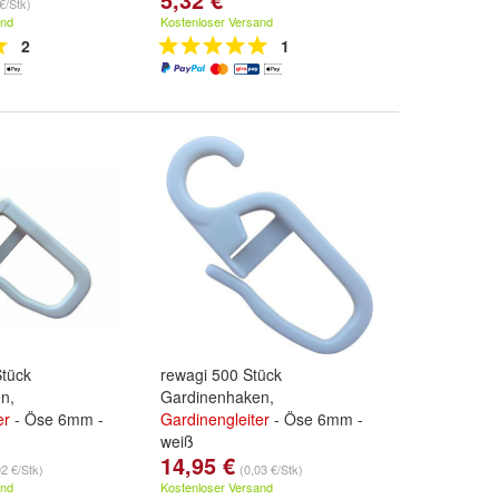
€/Stk)
and
Kostenloser Versand
2
1
Stück
rewagi 500 Stück
n,
Gardinenhaken,
er
- Öse 6mm -
Gardinengleiter
- Öse 6mm -
weiß
14,95 €
02 €/Stk)
(0,03 €/Stk)
and
Kostenloser Versand