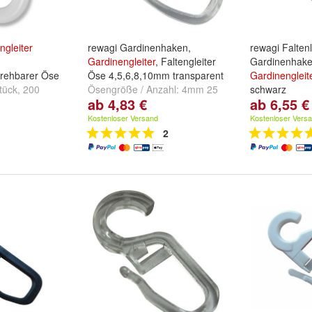
ngleiter
rewagi Gardinenhaken,
rewagi Falte
Gardinengleiter
, Faltengleiter
Gardinenhak
drehbarer Öse
Öse 4,5,6,8,10mm transparent
Gardinengleit
tück
,
200
Ösengröße / Anzahl:
4mm 25
schwarz
ab 4,83 €
ab 6,55 €
tück
Stück
,
4mm 50 Stück
,
4mm
Stückzahl:
25
100 Stück
und
weitere ...
100 Stück
un
Kostenloser Versand
Kostenloser Vers
2