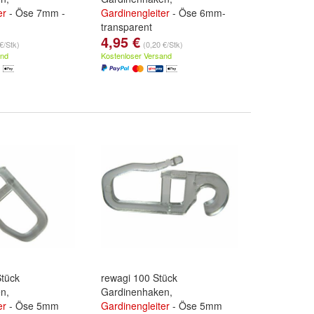
er
- Öse 7mm -
Gardinengleiter
- Öse 6mm-
transparent
4,95 €
€/Stk)
(0,20 €/Stk)
and
Kostenloser Versand
Stück
rewagi 100 Stück
n,
Gardinenhaken,
er
- Öse 5mm
Gardinengleiter
- Öse 5mm