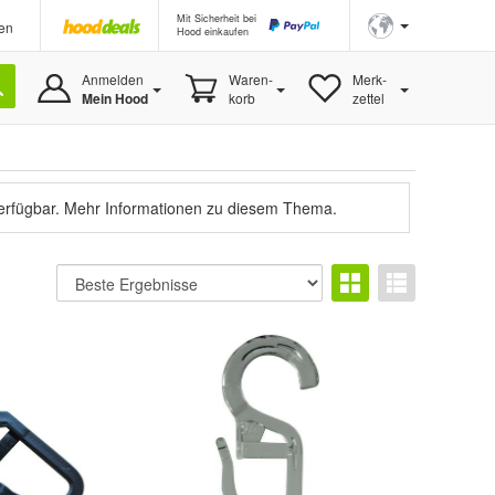
Mit Sicherheit bei
en
Hood einkaufen
Anmelden
Waren-
Merk-
Mein Hood
korb
zettel
verfügbar.
Mehr Informationen zu diesem Thema.