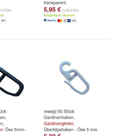
transparent
5,95 €
10 €/Stk)
(0,06 €/Stk)
and
Kostenloser Versand
ück
rewagi 50 Stück
ken,
Gardinenhaken,
n,
Gardinengleiter
,
er
- Öse 5mm-
Überklipshaken - Öse 5 mm
5,32 €
weiß