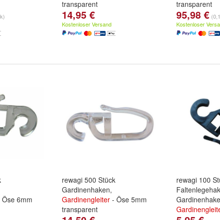
transparent
transparent
14,95 €
95,98 €
tk)
(0,
Kostenloser Versand
Kostenloser Vers
k
rewagi 500 Stück
rewagi 100 St
Gardinenhaken,
Faltenlegeha
 Öse 6mm
Gardinengleiter
- Öse 5mm
Gardinenhake
transparent
Gardinengleit
14,50 €
5,95 €
schwarz