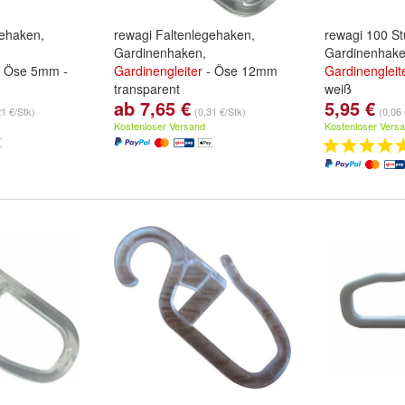
gehaken,
rewagi Faltenlegehaken,
rewagi 100 St
Gardinenhaken,
Gardinenhake
 Öse 5mm -
Gardinengleiter
- Öse 12mm
Gardinengleit
transparent
weiß
ab 7,65 €
5,95 €
ück
,
50 Stück
,
Stückzahl:
25 Stück
,
50 Stück
,
21 €/Stk)
(0,31 €/Stk)
(0,06 
itere ...
100 Stück
und
weitere ...
Kostenloser Versand
Kostenloser Vers