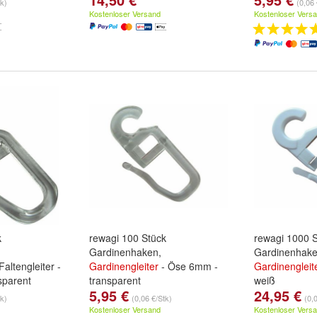
tk)
(0,06 
Kostenloser Versand
Kostenloser Vers
k
rewagi 100 Stück
rewagi 1000 
Gardinenhaken,
Gardinenhake
 Faltengleiter -
Gardinengleiter
- Öse 6mm -
Gardinengleit
parent
transparent
weiß
5,95 €
24,95 €
tk)
(0,06 €/Stk)
(0,
Kostenloser Versand
Kostenloser Vers