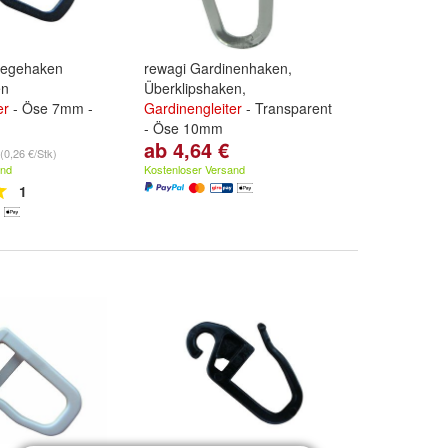
nlegehaken
rewagi Gardinenhaken,
en
Überklipshaken,
er
- Öse 7mm -
Gardinengleiter
- Transparent
- Öse 10mm
ab 4,64 €
 Stück
,
50 Stück
,
Stückzahl:
25 Stück
,
50 Stück
,
(0,26 €/Stk)
d
weitere ...
100 Stück
und
weitere ...
and
Kostenloser Versand
1