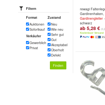
Filtern
rewagi Faltenle
Gardinenhaken,
Format
Zustand
Gardinengleiter
-
schwarz
Auktionen
Neu
ab 5,28 €
Stückzahl:
25 St
Sofortkauf
Wie neu
(0,
100 Stück
und
we
Kostenloser Versand
Sehr gut
Verkäufer
Gut
Gewerblich
Akzeptabel
Privat
Überholt
Defekt
Finden