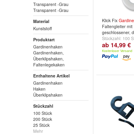
Transparent -Grau
Transparent -Grau
Klick Fix
Gardine
Material
Faltengleiter mit
Kunststoff
geschlossener, 
Stückzahl:
100 S
Produktart
ab 14,99 €
Stück
und
300 S
Gardinenhaken
Kostenloser Versand
Gardinenhaken,
Überklipshaken,
Faltenlegekaken
Enthaltene Artikel
Gardinenhaken
Haken
Überklipshaken
Stückzahl
100 Stück
200 Stück
25 Stück
Mehr