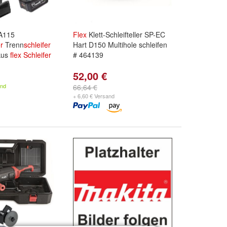
SA115
Flex
Klett-Schleifteller SP-EC
er
Trenn
schleifer
Hart D150 Multihole schleifen
kus
flex
Schleifer
# 464139
52,00 €
and
66,64 €
+ 6,60 € Versand