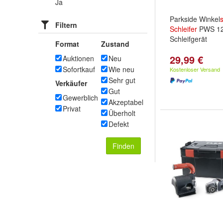
Ja
Parkside Winkel
s
Filtern
Schleifer
PWS 12
Schleifgerät
Format
Zustand
29,99 €
Auktionen
Neu
Sofortkauf
Wie neu
Kostenloser Versand
Sehr gut
Verkäufer
Gut
Gewerblich
Akzeptabel
Privat
Überholt
Defekt
Finden