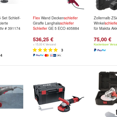
Set Schleif-
Flex
Wand Decken
schleifer
Zollernalb Z
kierte
Giraffe Langhals
schleifer
Winkel
schleif
tiv # 391174
Schleifer
GE 5 ECO 405884
für Makita Ak
536,25 €
75,00 €
+ 15,00 € Versand
Kostenloser Vers
3
4