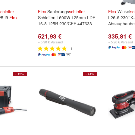
chleifer
Flex
Sanierungs
schleifer
Flex
Winkel
sc
5 I9
Flex
Schleifen 1600W 125mm LDE
L26-6 230TK-S
16-8 125R 230/CEE 447633
Absaughaube
521,93 €
335,81 €
+ 5,90 € Versand
+ 5,90 € Versand
1
- 12%
- 41%