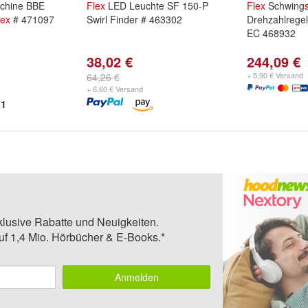
chine BBE
Flex
LED Leuchte SF 150-P
Flex
Schwing
lex
# 471097
Swirl Finder # 463302
Drehzahlrege
EC 468932
38,02 €
244,09 €
+ 5,90 € Versand
64,26 €
+ 6,60 € Versand
1
klusive Rabatte und Neuigkeiten.
auf 1,4 Mio. Hörbücher & E-Books.*
Anmelden