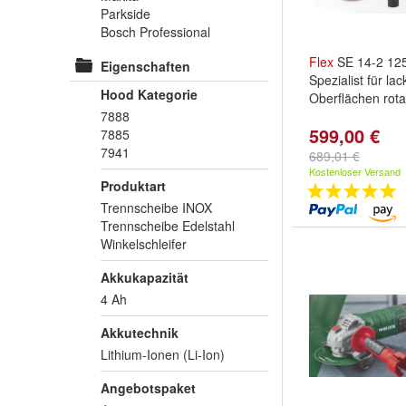
Parkside
Bosch Professional
Flex
SE 14-2 125 
Eigenschaften
Spezialist für lac
Hood Kategorie
Oberflächen rota
7888
599,00 €
7885
7941
689,01 €
Kostenloser Versand
Produktart
Trennscheibe INOX
Trennscheibe Edelstahl
Winkelschleifer
Akkukapazität
4 Ah
Akkutechnik
Lithium-Ionen (Li-Ion)
Angebotspaket