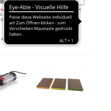
hleifer
Schleifer
12 Stück Trennscheibe INOX
 + Koffer +
125x1,0mm E-17120-12
 DEAG D230Set
23,21 €
+ 7,95 € Versand