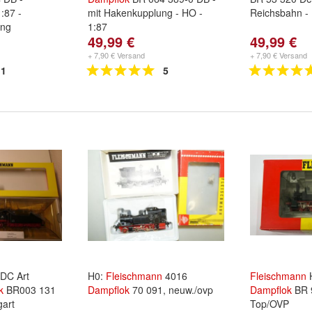
:87 -
mit Hakenkupplung - HO -
Reichsbahn - 
ung
1:87
49,99 €
49,99 €
+ 7,90 € Versand
+ 7,90 € Versand
1
5
DC Art
H0:
Fleischmann
4016
Fleischmann
H
k
BR003 131
Dampflok
70 091, neuw./ovp
Dampflok
BR 
gart
Top/OVP