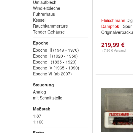
Umlaufblech
Windleitbleche
Führerhaus
Kessel
Fleischmann
Digi
Rauchkammertüre
Dampflok
- Spur 
Tender Gehäuse
Originalverpack
Epoche
219,99 €
Epoche III (1949 - 1970)
+ 7,90 € Versand
Epoche II (1920 - 1950)
Epoche I (1835 - 1920)
Epoche IV (1965 - 1990)
Epoche VI (ab 2007)
Steuerung
Analog
mit Schnittstelle
Maßstab
1:87
1:160
Farbe