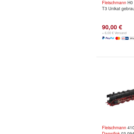
Fleischmann
H0
T3 Unikat gebra
90,00 €
+ 6,00 € Versand
Fleischmann
410
Dampflok
03 094