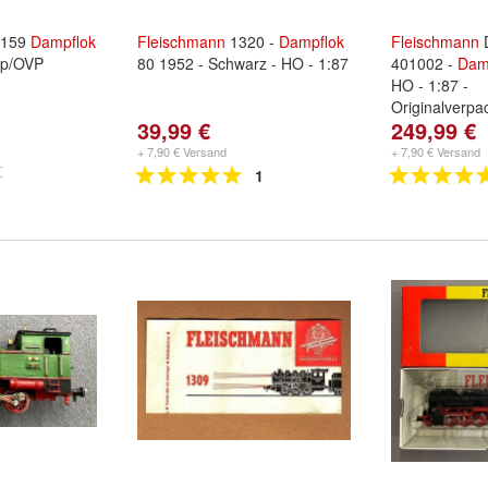
7159
Dampflok
Fleischmann
1320 -
Dampflok
Fleischmann
D
op/OVP
80 1952 - Schwarz - HO - 1:87
401002 -
Dam
HO - 1:87 -
Originalverpa
39,99 €
249,99 €
+ 7,90 € Versand
+ 7,90 € Versand
1