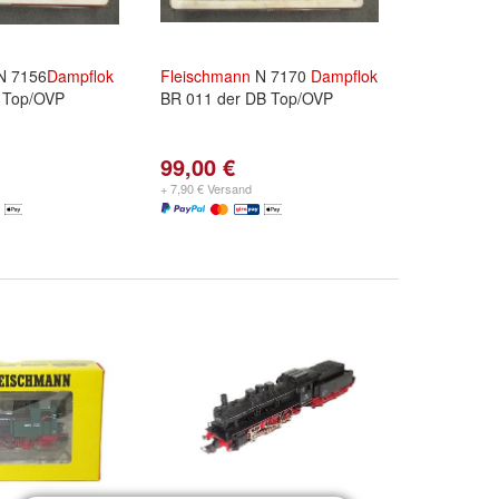
N 7156
Dampflok
Fleischmann
N 7170
Dampflok
 Top/OVP
BR 011 der DB Top/OVP
99,00 €
+ 7,90 € Versand