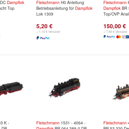
 DC
Dampflok
Fleischmann
H0 Anleitung
Fleischmann
H
ucht Top
Betriebsanleitung für
Dampflok
Dampflok
BR 
Lok 1309
Top/OVP Ana
5,20 €
150,00 €
+ 1,10 € Versand
+ 7,90 € Versand
3 K -
Fleischmann
1531 - 4064 -
Fleischmann
 DB -
Dampflok
BR 064 389-0 DB -
BR 53 320 De