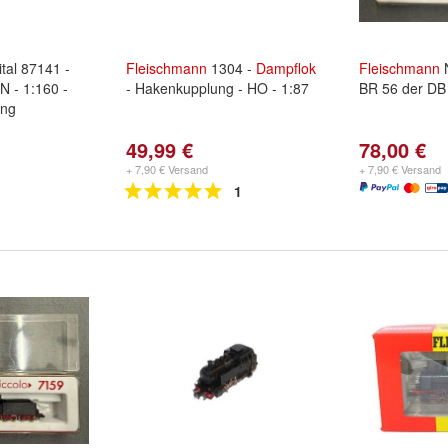
tal 87141 -
Fleischmann
1304 -
Dampflok
Fleischmann
N - 1:160 -
- Hakenkupplung - HO - 1:87
BR 56 der DB
ung
49,99 €
78,00 €
+ 7,90 € Versand
+ 7,90 € Versand
1