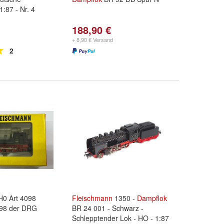
1:87 - Nr. 4
188,90 €
+ 8,90 € Versand
2
0 Art 4098
Fleischmann
1350 -
Dampflok
98 der DRG
BR 24 001 - Schwarz -
Schlepptender Lok - HO - 1:87