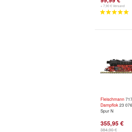
+ 7,90 € Versand
Fleischmann
717
Dampflok
23 07
Spur N
355,95 €
384,90 €