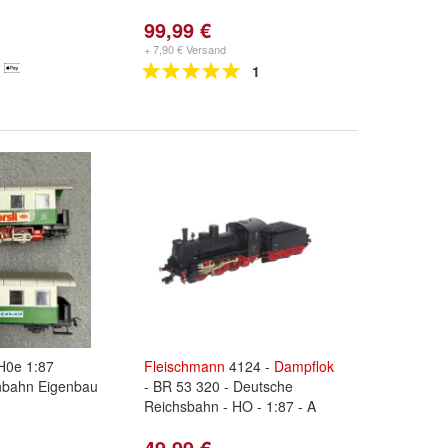
99,99 €
+ 7,90 € Versand
1
0e 1:87
Fleischmann
4124 -
Dampflok
nbahn Eigenbau
- BR 53 320 - Deutsche
Reichsbahn - HO - 1:87 - A
49,99 €