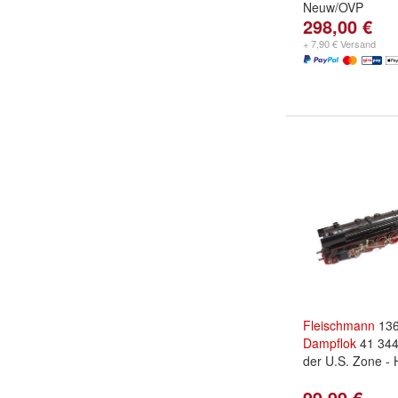
Neuw/OVP
298,00 €
+ 7,90 € Versand
Fleischmann
136
Dampflok
41 344
der U.S. Zone - 
99,99 €