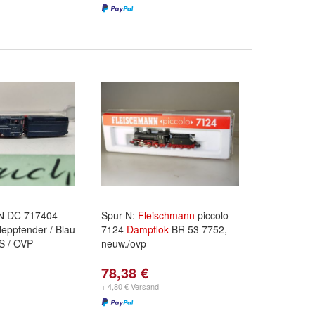
N DC 717404
Spur N:
Fleischmann
piccolo
epptender / Blau
7124
Dampflok
BR 53 7752,
SS / OVP
neuw./ovp
78,38 €
+ 4,80 € Versand