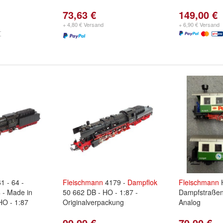
73,63 €
149,00 €
+ 4,80 € Versand
+ 6,90 € Versand
1 - 64 -
Fleischmann
4179 -
Dampflok
Fleischmann
H
 - Made in
50 662 DB - HO - 1:87 -
Dampfstraße
HO - 1:87
Originalverpackung
Analog
99,99 €
79,90 €