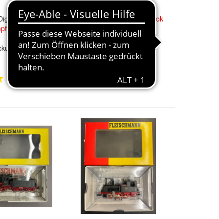
igital DCC
Fleischmann
4145 -
Dampflok
pflok
Zollern -
55 2781 DB - HO - 1:87 -
Originalverpackung
ckung
59,99 €
+ 7,90 € Versand
1
1