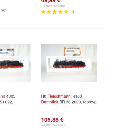
+ 7,90 € Versand
1
ann
4805
H0
Fleischmann
: 4160
50 622,
Dampflok
BR 38 2609, top/ovp
106,88 €
+ 4,80 € Versand