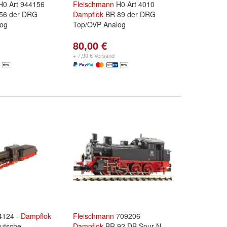
0 Art 944156
Fleischmann
H0 Art 4010
56 der DRG
Dampflok
BR 89 der DRG
log
Top/OVP Analog
80,00 €
+ 7,90 € Versand
4124 -
Dampflok
Fleischmann
709206
utsche
Dampflok
BR 92 DB Spur N