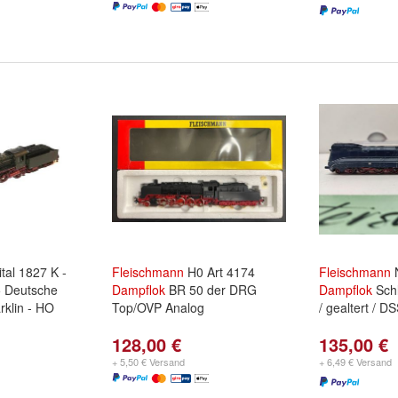
tal 1827 K -
Fleischmann
H0 Art 4174
Fleischmann
 Deutsche
Dampflok
BR 50 der DRG
Dampflok
Schl
rklin - HO
Top/OVP Analog
/ gealtert / D
128,00 €
135,00 €
+ 5,50 € Versand
+ 6,49 € Versand