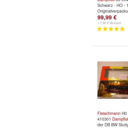
Schwarz - HO - 1
Originalverpack
99,99 €
+ 7,90 € Versand
Fleischmann
H0 
410301
Dampflo
der DB BW Stutt