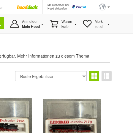
Mit Sicherheit bei
en
Hood einkaufen
Anmelden
Waren-
Merk-
Mein Hood
korb
zettel
verfügbar.
Mehr Informationen zu diesem Thema.