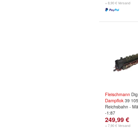
+ 8,90 € Versand
Fleischmann
Digi
Dampflok
39 105
Reichsbahn - Mä
-1:87
249,99 €
+ 7,90 € Versand