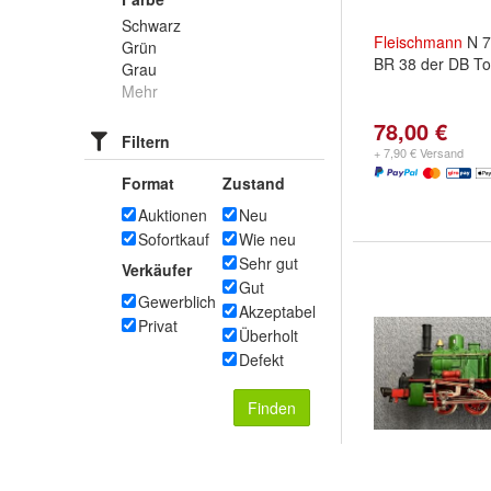
Schwarz
Fleischmann
N 
Grün
BR 38 der DB T
Grau
Mehr
78,00 €
Filtern
+ 7,90 € Versand
Format
Zustand
Auktionen
Neu
Sofortkauf
Wie neu
Sehr gut
Verkäufer
Gut
Gewerblich
Akzeptabel
Privat
Überholt
Defekt
Finden