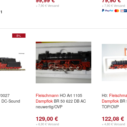
+ 7,90 € Versand
+ 7,90 € Versand
1
- 8%
0027
Fleischmann
HO Art 1105
H0:
Fleischm
6 DC-Sound
Dampflok
BR 50 622 DB AC
Dampflok
BR 
neuwertig/OVP
TOP/OVP
129,00 €
122,08 €
+ 6,90 € Versand
+ 4,80 € Versand