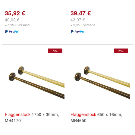
35,92 €
39,47 €
40,02 €
43,97 €
+ 5,95 € Versand
+ 5,95 € Versand
- 5%
- 5%
Flaggenstock
1750 x 30mm,
Flaggenstock
650 x 16mm,
MB4170
MB4650