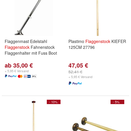
Flaggenmast Edelstahl
Plastimo
Flaggenstock
KIEFER
Flaggenstock
Fahnenstock
125CM 27796
Flaggenhalter mit Fuss Boot
ab 35,00 €
47,05 €
+ 5,95 € Versand
52,41 €
+ 5,95 € Versand
- 10%
- 5%