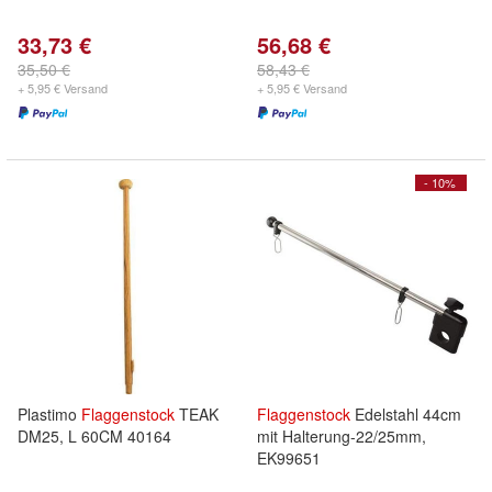
33,73 €
56,68 €
35,50 €
58,43 €
+ 5,95 € Versand
+ 5,95 € Versand
- 10%
Plastimo
Flaggenstock
TEAK
Flaggenstock
Edelstahl 44cm
DM25, L 60CM 40164
mit Halterung-22/25mm,
EK99651