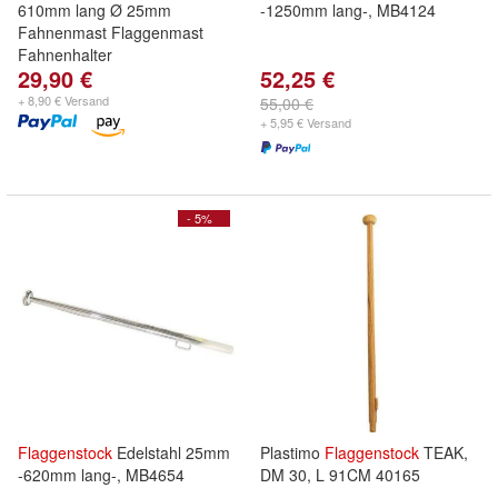
610mm lang Ø 25mm
-1250mm lang-, MB4124
Fahnenmast Flaggenmast
Fahnenhalter
29,90 €
52,25 €
+ 8,90 € Versand
55,00 €
+ 5,95 € Versand
- 5%
Flaggenstock
Edelstahl 25mm
Plastimo
Flaggenstock
TEAK,
-620mm lang-, MB4654
DM 30, L 91CM 40165