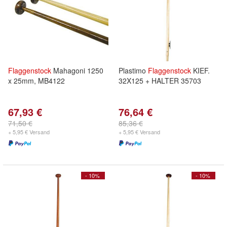
Flaggenstock
Mahagoni 1250
Plastimo
Flaggenstock
KIEF.
x 25mm, MB4122
32X125 + HALTER 35703
67,93 €
76,64 €
71,50 €
85,36 €
+ 5,95 € Versand
+ 5,95 € Versand
- 10%
- 10%