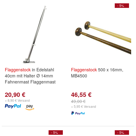
- 5%
Flaggenstock
in Edelstahl
Flaggenstock
500 x 16mm,
40cm mit Halter Ø 14mm
MB4500
Fahnenmast Flaggenmast
20,90 €
46,55 €
+ 8,90 € Versand
49,00 €
+ 5,95 € Versand
- 5%
- 5%