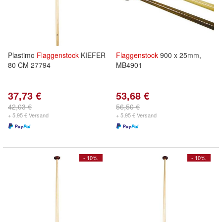
Plastimo
Flaggenstock
KIEFER
Flaggenstock
900 x 25mm,
80 CM 27794
MB4901
37,73 €
53,68 €
42,03 €
56,50 €
+ 5,95 € Versand
+ 5,95 € Versand
- 10%
- 10%