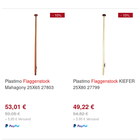
- 10%
- 10%
Plastimo
Flaggenstock
Plastimo
Flaggenstock
KIEFER
Mahagony 25X65 27803
25X80 27799
53,01 €
49,22 €
59,05 €
54,82 €
+ 5,95 € Versand
+ 5,95 € Versand