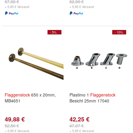
67,00 €
62,00 €
+ 5,95 € Versand
+ 5,95 € Versand
- 5%
- 10%
Flaggenstock
650 x 20mm,
Plastimo 1
Flaggenstock
MB4651
Besicht 25mm 17040
49,88 €
42,25 €
52,50 €
47,07 €
+ 5,95 € Versand
+ 5,95 € Versand