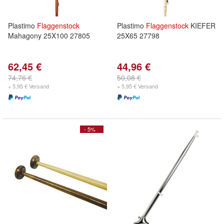
Plastimo
Flaggenstock
Plastimo
Flaggenstock
KIEFER
Mahagony 25X100 27805
25X65 27798
62,45 €
44,96 €
74,76 €
50,08 €
+ 5,95 € Versand
+ 5,95 € Versand
- 5%