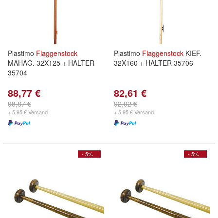
Plastimo
Flaggenstock
Plastimo
Flaggenstock
KIEF.
MAHAG. 32X125 + HALTER
32X160 + HALTER 35706
35704
88,77 €
82,61 €
98,87 €
92,02 €
+ 5,95 € Versand
+ 5,95 € Versand
- 5%
- 5%