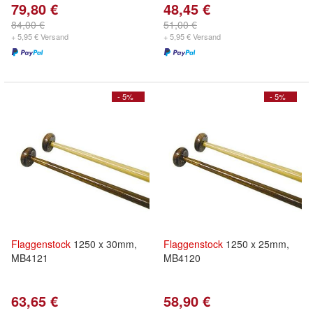
79,80 €
48,45 €
84,00 €
51,00 €
+ 5,95 € Versand
+ 5,95 € Versand
- 5%
- 5%
Flaggenstock
1250 x 30mm,
Flaggenstock
1250 x 25mm,
MB4121
MB4120
63,65 €
58,90 €