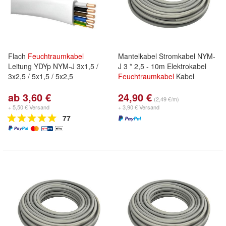
Flach
Feuchtraumkabel
Mantelkabel Stromkabel NYM-
Leitung YDYp NYM-J 3x1,5 /
J 3 * 2,5 - 10m Elektrokabel
3x2,5 / 5x1,5 / 5x2,5
Feuchtraumkabel
Kabel
ab 3,60 €
24,90 €
(2,49 €/m)
+ 5,50 € Versand
+ 3,90 € Versand
77