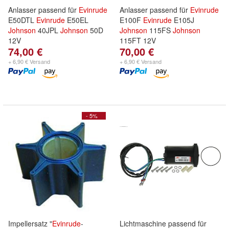
Anlasser passend für
Evinrude
Anlasser passend für
Evinrude
E50DTL
Evinrude
E50EL
E100F
Evinrude
E105J
Johnson
40JPL
Johnson
50D
Johnson
115FS
Johnson
12V
115FT 12V
74,00 €
70,00 €
+ 6,90 € Versand
+ 6,90 € Versand
- 5%
Impellersatz "
Evinrude
-
Lichtmaschine passend für