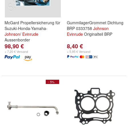
McGard Propellersicherung für
GummilagerGrommet Dichtung
Suzuki-Honda-Yamaha-
BRP 0333758
Johnson
Johnson
/
Evinrude
Evinrude
Originalteil BRP
Aussenborder
98,90 €
8,40 €
+ 7,20 € Versand
+ 5,95 € Versand
- 5%