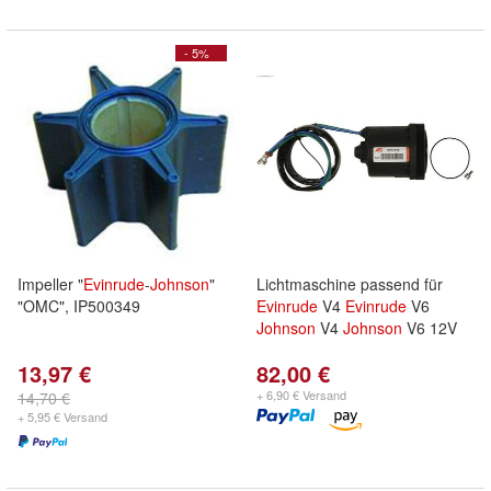
- 5%
Impeller "
Evinrude
-
Johnson
"
Lichtmaschine passend für
"OMC", IP500349
Evinrude
V4
Evinrude
V6
Johnson
V4
Johnson
V6 12V
13,97 €
82,00 €
+ 6,90 € Versand
14,70 €
+ 5,95 € Versand