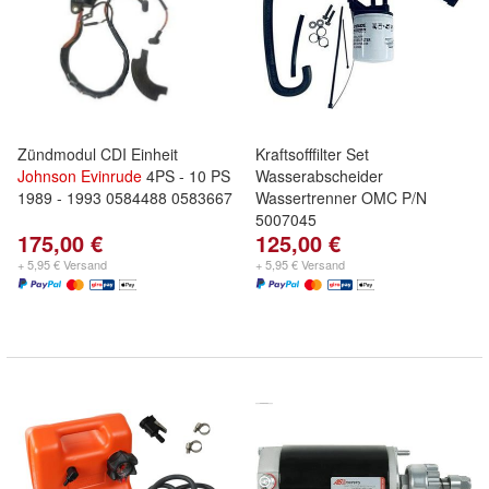
Zündmodul CDI Einheit
Kraftsofffilter Set
Johnson
Evinrude
4PS - 10 PS
Wasserabscheider
1989 - 1993 0584488 0583667
Wassertrenner OMC P/N
5007045
175,00 €
125,00 €
+ 5,95 € Versand
+ 5,95 € Versand