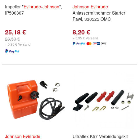
Impeller "
Evinrude
-
Johnson
",
Johnson
Evinrude
IP500307
Anlassermitnehmer Starter
Pawl, 330525 OMC
25,18 €
8,20 €
+ 5,95 € Versand
26,50 €
+ 5,95 € Versand
Johnson
Evinrude
Ultraflex K57 Verbindungskit