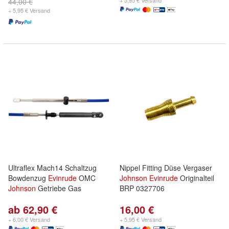
+ 5,95 € Versand
44,00 €
+ 5,95 € Versand
Ultraflex Mach14 Schaltzug
Nippel Fitting Düse Vergaser
Bowdenzug
Evinrude
OMC
Johnson
Evinrude
Originalteil
Johnson
Getriebe Gas
BRP 0327706
ab 62,90 €
16,00 €
+ 6,00 € Versand
+ 5,95 € Versand