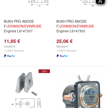
BUKH PRO ANODE
BUKH PRO ANODE
F/
JOHNSON
/
EVINRUDE
F/
JOHNSON
/
EVINRUDE
Engines L8147337
Engines L8147303
11,05 €
25,06 €
14,69 €
33,34 €
+ 5,95 € Versand
+ 5,95 € Versand
- 25%