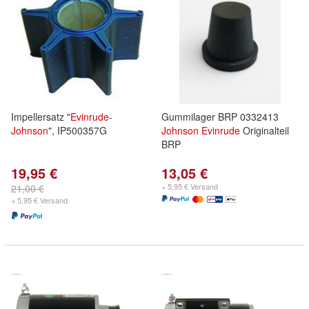
Impellersatz "
Evinrude
-
Gummilager BRP 0332413
Johnson
", IP500357G
Johnson
Evinrude
Originalteil
BRP
19,95 €
13,05 €
+ 5,95 € Versand
21,00 €
+ 5,95 € Versand