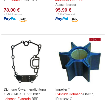
Aussenborder
78,00 €
95,90 €
+ 6,90 € Versand
+ 7,20 € Versand
- 5%
Dichtung Ölwannendichtung
Impeller "
OMC GASKET 5031307
Evinrude
/
Johnson
/OMC ",
Johnson
Evinrude
BRP
IP601261G