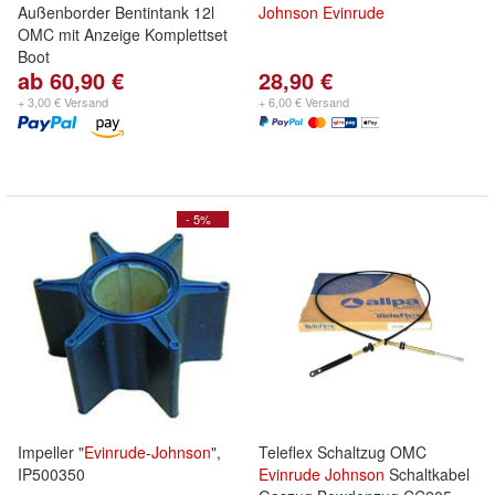
Außenborder Bentintank 12l
Johnson
Evinrude
OMC mit Anzeige Komplettset
Boot
ab 60,90 €
28,90 €
+ 3,00 € Versand
+ 6,00 € Versand
- 5%
Impeller "
Evinrude
-
Johnson
",
Teleflex Schaltzug OMC
IP500350
Evinrude
Johnson
Schaltkabel