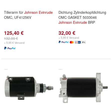
Tillerarm für
Johnson
Evinrude
Dichtung Zylinderkopfdichtung
OMC, UF41256V
OMC GASKET 5033046
Johnson
Evinrude
BRP
125,40 €
32,00 €
+ 5,95 € Versand
132,00 €
+ 5,95 € Versand