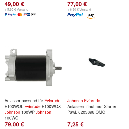
49,00 €
77,00 €
+ 5,95 € Versand
+ 6,90 € Versand
Anlasser passend für
Evinrude
Johnson
Evinrude
E100WQL
Evinrude
E100WQX
Anlassermitnehmer Starter
Johnson
100WP
Johnson
Pawl, 0203698 OMC
100WQ
79,00 €
7,25 €