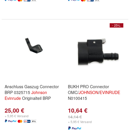
- 25%
Anschluss Gaszug Connector
BUKH PRO Connector
BRP 0325715
Johnson
OMC/
JOHNSON
/
EVINRUDE
Evinrude
Originalteil BRP
N0100415
25,00 €
10,64 €
+ 5,95 € Versand
14,14 €
+ 5,95 € Versand