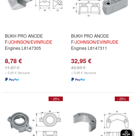
BUKH PRO ANODE
BUKH PRO ANODE
F/
JOHNSON
/
EVINRUDE
F/
JOHNSON
/
EVINRUDE
Engines L8147305
Engines L8147311
8,78 €
32,95 €
11,67 €
43,83 €
+ 5,95 € Versand
+ 5,95 € Versand
- 25%
- 25%