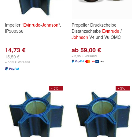
Impeller "
Evinrude
-
Johnson
",
Propeller Druckscheibe
IP500358
Distanzscheibe
Evinrude
/
Johnson
V4 und V6 OMC
14,73 €
ab 59,00 €
+ 5,95 € Versand
15,50 €
+ 5,95 € Versand
- 5%
- 5%