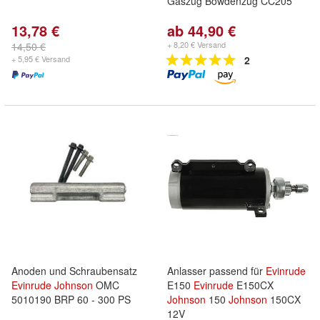
Gaszug Bowdenzug CC205
13,78 €
ab 44,90 €
+ 8,20 € Versand
14,50 €
+ 5,95 € Versand
2
Anoden und Schraubensatz
Anlasser passend für
Evinrude
Evinrude
Johnson
OMC
E150
Evinrude
E150CX
5010190 BRP 60 - 300 PS
Johnson
150
Johnson
150CX
12V