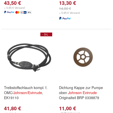
43,50 €
13,30 €
+ 5,95 € Versand
14,00 €
+ 5,95 € Versand
- 5%
Treibstoffschlauch kompl. f.
Dichtung Kappe zur Pumpe
OMC/
Johnson
/
Evinrude
,
oben
Johnson
Evinrude
EK19110
Originalteil BRP 0338879
41,80 €
11,00 €