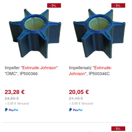
- 5%
- 5%
Impeller "
Evinrude
-
Johnson
"
Impellersatz "
Evinrude
-
"OMC", IP500366
Johnson
", IP500346C
23,28 €
20,05 €
24,50 €
21,10 €
+ 5,95 € Versand
+ 5,95 € Versand
- 5%