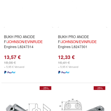
BUKH PRO ANODE
BUKH PRO ANODE
F/
JOHNSON
/
EVINRUDE
F/
JOHNSON
/
EVINRUDE
Engines L8247314
Engines L8247301
13,57 €
12,33 €
18,06 €
16,41 €
+ 5,95 € Versand
+ 5,95 € Versand
- 25%
- 25%