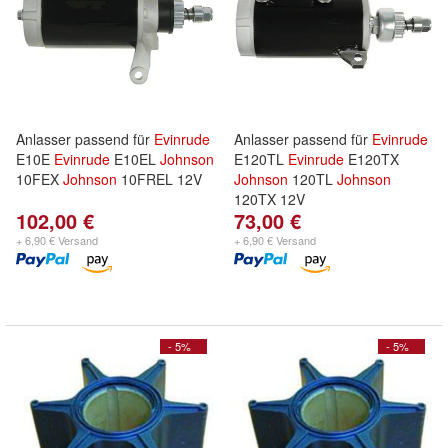
Anlasser passend für
Evinrude
Anlasser passend für
Evinrude
E10E
Evinrude
E10EL
Johnson
E120TL
Evinrude
E120TX
10FEX
Johnson
10FREL 12V
Johnson
120TL
Johnson
120TX 12V
102,00 €
73,00 €
+ 6,90 € Versand
+ 6,90 € Versand
- 5%
- 5%