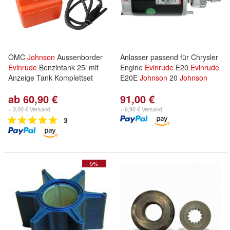
OMC
Johnson
Aussenborder
Anlasser passend für Chrysler
Evinrude
Benzintank 25l mit
Engine
Evinrude
E20
Evinrude
Anzeige Tank Komplettset
E20E
Johnson
20
Johnson
ab 60,90 €
91,00 €
+ 3,00 € Versand
+ 6,90 € Versand
3
- 5%