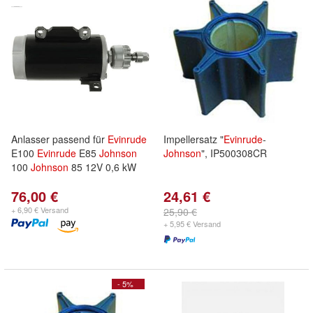
Anlasser passend für
Evinrude
Impellersatz "
Evinrude
-
E100
Evinrude
E85
Johnson
Johnson
", IP500308CR
100
Johnson
85 12V 0,6 kW
76,00 €
24,61 €
+ 6,90 € Versand
25,90 €
+ 5,95 € Versand
- 5%