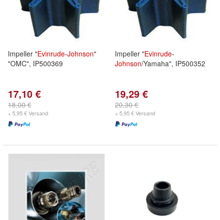
Impeller "
Evinrude
-
Johnson
"
Impeller "
Evinrude
-
"OMC", IP500369
Johnson
/Yamaha", IP500352
17,10 €
19,29 €
18,00 €
20,30 €
+ 5,95 € Versand
+ 5,95 € Versand