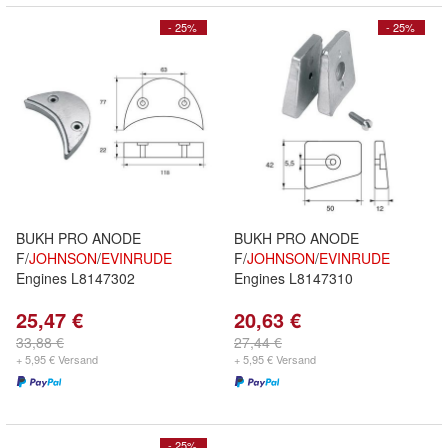
- 25%
- 25%
BUKH PRO ANODE
BUKH PRO ANODE
F/
JOHNSON
/
EVINRUDE
F/
JOHNSON
/
EVINRUDE
Engines L8147302
Engines L8147310
25,47 €
20,63 €
33,88 €
27,44 €
+ 5,95 € Versand
+ 5,95 € Versand
- 25%