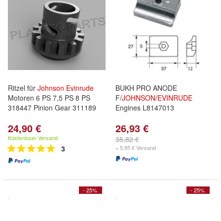
Ritzel für
Johnson
Evinrude
BUKH PRO ANODE
Motoren 6 PS 7,5 PS 8 PS
F/
JOHNSON
/
EVINRUDE
318447 Pinion Gear 311189
Engines L8147013
24,90 €
26,93 €
Kostenloser Versand
35,82 €
3
+ 5,95 € Versand
- 25%
- 25%