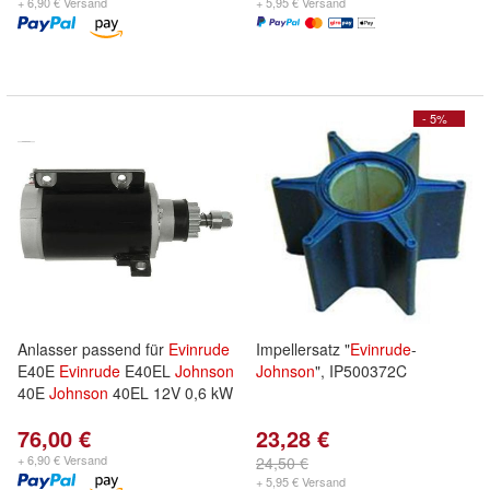
+ 6,90 € Versand
+ 5,95 € Versand
- 5%
Anlasser passend für
Evinrude
Impellersatz "
Evinrude
-
E40E
Evinrude
E40EL
Johnson
Johnson
", IP500372C
40E
Johnson
40EL 12V 0,6 kW
76,00 €
23,28 €
+ 6,90 € Versand
24,50 €
+ 5,95 € Versand