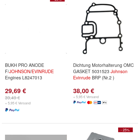
BUKH PRO ANODE
Dichtung Motorhalterung OMC
F/
JOHNSON
/
EVINRUDE
GASKET 5031523
Johnson
Engines L8247013
Evinrude
BRP (Nr.2 )
29,69 €
38,00 €
+ 5,95 € Versand
39,49 €
+ 5,95 € Versand
- 25%