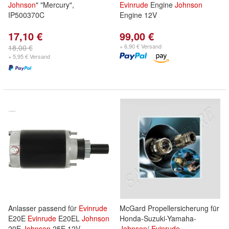
Johnson
" "Mercury",
Evinrude
Engine
Johnson
IP500370C
Engine 12V
17,10 €
99,00 €
+ 6,90 € Versand
18,00 €
+ 5,95 € Versand
Anlasser passend für
Evinrude
McGard Propellersicherung für
E20E
Evinrude
E20EL
Johnson
Honda-Suzuki-Yamaha-
20E
Johnson
25E 12V
Johnson
/
Evinrude