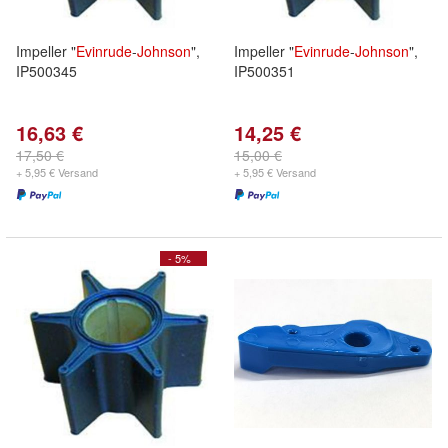
Impeller "
Evinrude
-
Johnson
",
Impeller "
Evinrude
-
Johnson
",
IP500345
IP500351
16,63 €
14,25 €
17,50 €
15,00 €
+ 5,95 € Versand
+ 5,95 € Versand
- 5%