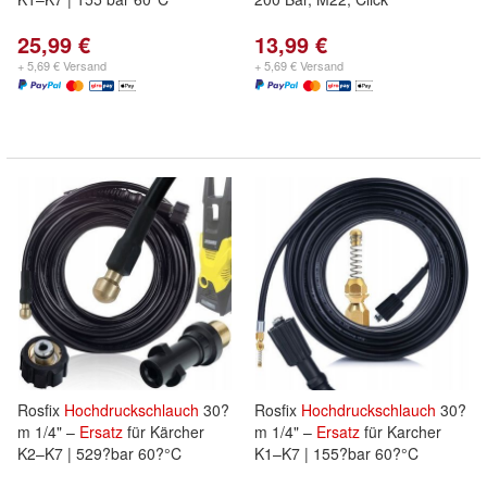
25,99 €
13,99 €
+ 5,69 € Versand
+ 5,69 € Versand
Rosfix
Hochdruckschlauch
30?
Rosfix
Hochdruckschlauch
30?
m 1/4" –
Ersatz
für Kärcher
m 1/4" –
Ersatz
für Karcher
K2–K7 | 529?bar 60?°C
K1–K7 | 155?bar 60?°C