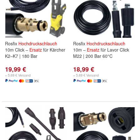
Rosfix
Hochdruckschlauch
Rosfix
Hochdruckschlauch
10m Click –
Ersatz
für Kärcher
10m –
Ersatz
für Lavor Click
K2–K7 | 180 Bar
M22 | 200 Bar 60°C
19,99 €
18,99 €
+ 5,69 € Versand
+ 5,69 € Versand