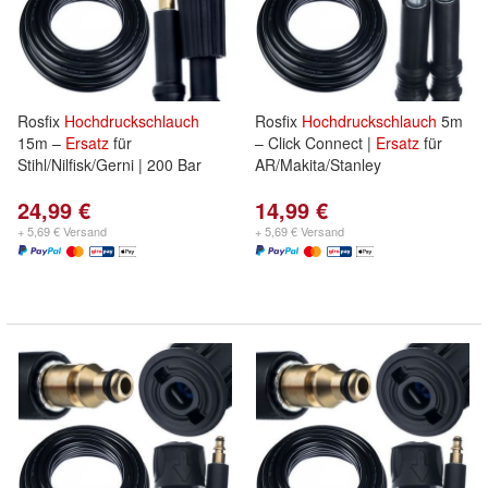
Rosfix
Hochdruckschlauch
Rosfix
Hochdruckschlauch
5m
15m –
Ersatz
für
– Click Connect |
Ersatz
für
Stihl/Nilfisk/Gerni | 200 Bar
AR/Makita/Stanley
24,99 €
14,99 €
+ 5,69 € Versand
+ 5,69 € Versand