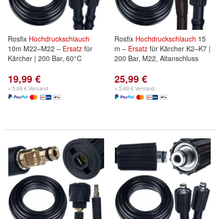
Rosfix
Hochdruckschlauch
Rosfix
Hochdruckschlauch
15
10m M22–M22 –
Ersatz
für
m –
Ersatz
für Kärcher K2–K7 |
Kärcher | 200 Bar, 60°C
200 Bar, M22, Altanschluss
19,99 €
25,99 €
+ 5,69 € Versand
+ 5,69 € Versand