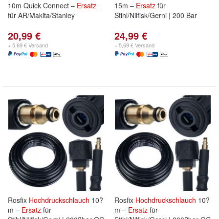
10m Quick Connect –
Ersatz
15m –
Ersatz
für
für AR/Makita/Stanley
Stihl/Nilfisk/Gerni | 200 Bar
20,99 €
24,99 €
+ 5,69 € Versand
+ 5,69 € Versand
Rosfix
Hochdruckschlauch
10?
Rosfix
Hochdruckschlauch
10?
m –
Ersatz
für
m –
Ersatz
für