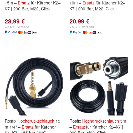
15m –
Ersatz
für Kärcher K2–
10m –
Ersatz
für Kärcher K2–
K7 | 200 Bar, M22, Click
K7 | 200 Bar, M22, Click
23,99 €
20,99 €
+ 5,69 € Versand
+ 5,69 € Versand
Rosfix
Hochdruckschlauch
15
Rosfix
Hochdruckschlauch
5m
m 1/4" –
Ersatz
für Karcher
–
Ersatz
für Kärcher K2–K7 |
K1–K7 | 155 bar 60°C
200 Bar, M22, Click