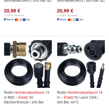
Stihl/Nilfisk/Gerni | 200?bar QC
Stihl/Nilfisk/Gerni | 200?bar QC
20,99 €
20,99 €
+ 5,69 € Versand
+ 5,69 € Versand
Rosfix
Hochdruckschlauch
15
Rosfix
Hochdruckschlauch
15
m M22 –
Ersatz
für
m –
Ersatz
für Lavor Click |
Kärcher/Kranzle | 200 Bar
200 Bar, 60°C