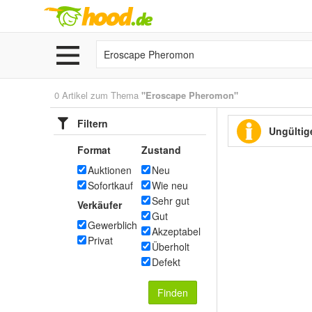
0 Artikel zum Thema
"Eroscape Pheromon"
Filtern
Ungültige
Format
Zustand
Auktionen
Neu
Sofortkauf
Wie neu
Sehr gut
Verkäufer
Gut
Gewerblich
Akzeptabel
Privat
Überholt
Defekt
Finden