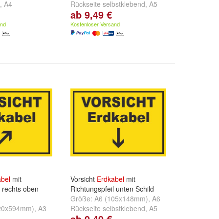
,
A4
Rückseite selbstklebend
,
A5
ab 9,49 €
und
weitere ...
(148x210mm)
und
weitere ...
and
Kostenloser Versand
bel
mit
Vorsicht
Erdkabel
mit
l rechts oben
Richtungspfeil unten Schild
Größe:
A6 (105x148mm)
,
A6
20x594mm)
,
A3
Rückseite selbstklebend
,
A5
ab 9,49 €
,
A4
(148x210mm)
und
weitere ...