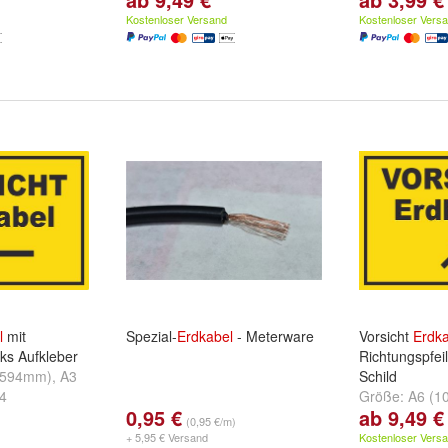
(148x210mm)
und
weitere ...
(210x297mm)
Kostenloser Versand
Kostenloser Vers
l
mit
Spezial-
Erdkabel
- Meterware
Vorsicht
Erdka
nks Aufkleber
Richtungspfei
x594mm)
,
A3
Schild
4
Größe:
A6 (1
0,95 €
ab 9,49 €
nd
weitere ...
Rückseite sel
(0,95 €/m)
(148x210mm)
+ 5,95 € Versand
Kostenloser Vers