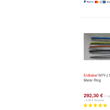
Erdkabel
NYY-J 
Meter Ring
292,30 €
(11,
+ 6,90 € Versand