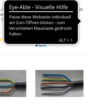
J 5x10 qmm
Erdkabel
NYY-J 5x1,5 qmm 25
er, Lieferung
Meter Ring
er Länge)
52,45 €
(2,10 €/m)
+ 6,90 € Versand
3
1