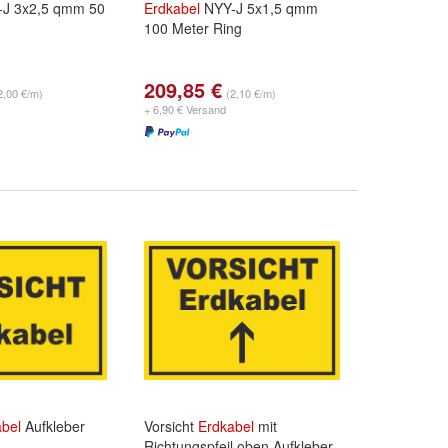
J 3x2,5 qmm 50
Erdkabel
NYY-J 5x1,5 qmm
100 Meter Ring
209,85 €
2,00 €/m)
(2,10 €/m)
+ 6,90 € Versand
bel
Aufkleber
Vorsicht
Erdkabel
mit
Richtungspfeil oben Aufkleber