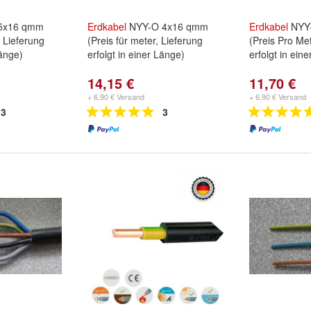
5x16 qmm
Erdkabel
NYY-O 4x16 qmm
Erdkabel
NYY-
, Lieferung
(Preis für meter, Lieferung
(Preis Pro Met
Länge)
erfolgt in einer Länge)
erfolgt in ein
14,15 €
11,70 €
+ 6,90 € Versand
+ 6,90 € Versand
3
3