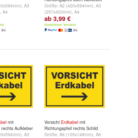
20x594mm)
,
A3
Größe:
A2 (420x594mm)
,
A3
,
A4
(297x420mm)
,
A4
ab 3,99 €
und
weitere ...
(210x297mm)
und
weitere ...
and
Kostenloser Versand
bel
mit
Vorsicht
Erdkabel
mit
 rechts Aufkleber
Richtungspfeil rechts Schild
20x594mm)
,
A3
Größe:
A6 (105x148mm)
,
A6