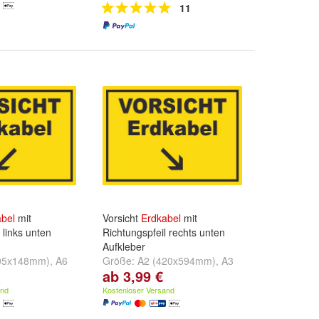
11
bel
mit
Vorsicht
Erdkabel
mit
 links unten
Richtungspfeil rechts unten
Aufkleber
05x148mm)
,
A6
Größe:
A2 (420x594mm)
,
A3
ab 3,99 €
bstklebend
,
A5
(297x420mm)
,
A4
und
weitere ...
(210x297mm)
und
weitere ...
and
Kostenloser Versand