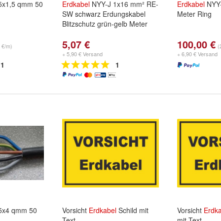
5x1,5 qmm 50
Erdkabel
NYY-J 1x16 mm² RE-
Erdkabel
NYY-
SW schwarz Erdungskabel
Meter Ring
Blitzschutz grün-gelb Meter
5,07 €
100,00 €
 €/m)
(
+ 5,90 € Versand
+ 6,90 € Versand
1
1
5x4 qmm 50
Vorsicht
Erdkabel
Schild mit
Vorsicht
Erdka
Text
mit Text