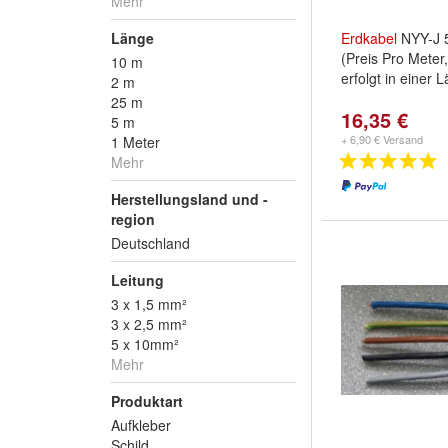
Mehr
Länge
Erdkabel
NYY-J 
(Preis Pro Meter
10 m
erfolgt in einer 
2 m
25 m
16,35 €
5 m
+ 6,90 € Versand
1 Meter
Mehr
Herstellungsland und -
region
Deutschland
Leitung
3 x 1,5 mm²
3 x 2,5 mm²
5 x 10mm²
Mehr
Produktart
Aufkleber
Schild