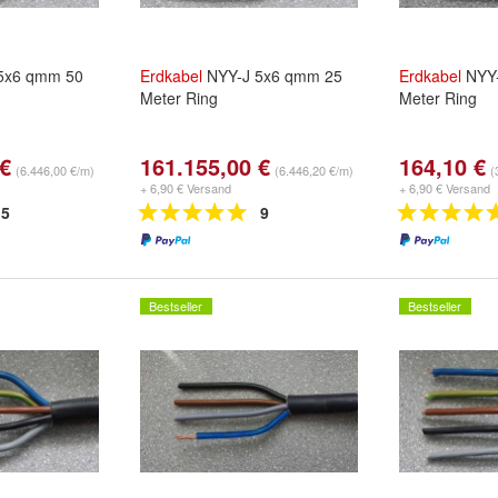
5x6 qmm 50
Erdkabel
NYY-J 5x6 qmm 25
Erdkabel
NYY-
Meter Ring
Meter Ring
 €
161.155,00 €
164,10 €
(6.446,00 €/m)
(6.446,20 €/m)
(
+ 6,90 € Versand
+ 6,90 € Versand
5
9
Bestseller
Bestseller