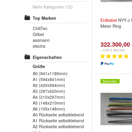
Mehr Kategorien
(12)
Top Marken
Erdkabel
NYY-J 
Meter Ring
ChiliTec
Göbel
assmann
322.300,00
electra
+ 6,90 € Versand
Eigenschaften
Größe
A0 (841x1189mm)
A1 (594x841mm)
Bestseller
A2 (420x594mm)
A3 (297x420mm)
A4 (210x297mm)
A5 (148x210mm)
A6 (105x148mm)
A0 Rückseite selbstklebend
A1 Rückseite selbstklebend
A2 Rückseite selbstklebend