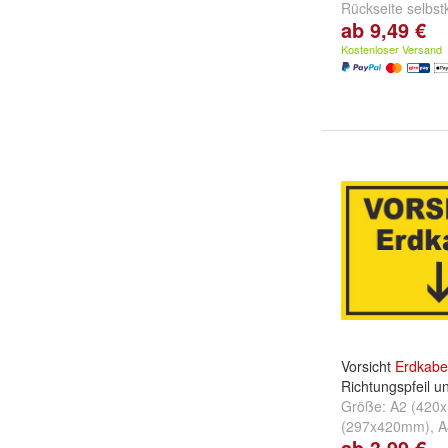
Rückseite selbst
ab 9,49 €
(148x210mm)
u
Kostenloser Versand
Vorsicht
Erdkabe
Richtungspfeil u
Größe:
A2 (420
(297x420mm)
,
A
ab 3,99 €
(210x297mm)
u