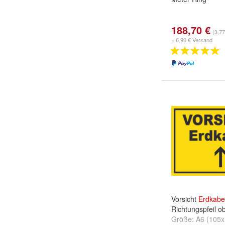
188,70 €
(3,77
+ 6,90 € Versand
Vorsicht
Erdkabe
Richtungspfeil o
Größe:
A6 (105