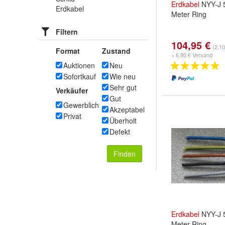
Erdkabel
NYY-J 
Erdkabel
Meter Ring
Filtern
104,95 €
(2,10
Format
Zustand
+ 6,90 € Versand
Auktionen
Neu
Sofortkauf
Wie neu
Sehr gut
Verkäufer
Gut
Gewerblich
Akzeptabel
Privat
Überholt
Defekt
Finden
Erdkabel
NYY-J 
Meter Ring