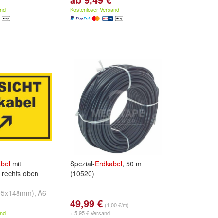
und
weitere ...
and
Kostenloser Versand
bel
mit
Spezial-
Erdkabel
, 50 m
l rechts oben
(10520)
05x148mm)
,
A6
49,99 €
bstklebend
,
A5
(1,00 €/m)
und
weitere ...
and
+ 5,95 € Versand