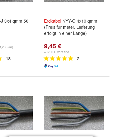
J 3x4 qmm 50
Erdkabel
NYY-O 4x10 qmm
(Preis für meter, Lieferung
erfolgt in einer Länge)
9,45 €
3,28 €/m)
+ 6,90 € Versand
18
2