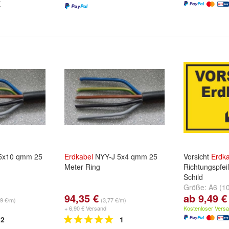
5x10 qmm 25
Erdkabel
NYY-J 5x4 qmm 25
Vorsicht
Erdka
Meter Ring
Richtungspfeil
Schild
Größe:
A6 (1
94,35 €
ab 9,49 €
Rückseite sel
69 €/m)
(3,77 €/m)
(148x210mm)
+ 6,90 € Versand
Kostenloser Vers
2
1