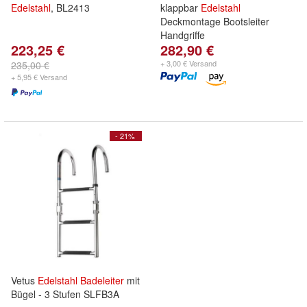
Edelstahl
, BL2413
klappbar
Edelstahl
Deckmontage Bootsleiter
Handgriffe
223,25 €
282,90 €
+ 3,00 € Versand
235,00 €
+ 5,95 € Versand
- 21%
Vetus
Edelstahl
Badeleiter
mit
Bügel - 3 Stufen SLFB3A