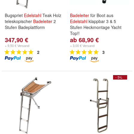
Bugspriet
Edelstahl
Teak Holz
Badeleiter
für Boot aus
teleskopischer
Badeleiter
2
Edelstahl
klappbar 3 & 5
Stufen Badeplattform
Stufen Heckmontage Yacht
Top!!
347,90 €
ab 68,90 €
+ 9,50 € Versand
+ 3,00 € Versand
2
3
- 5%