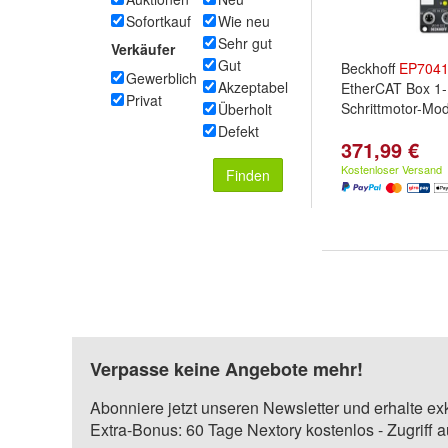
Sofortkauf
Wie neu
Sehr gut
Verkäufer
Gut
Beckhoff
EP
704
Gewerblich
Akzeptabel
EtherCAT Box 1-
Privat
Schrittmotor-Mod
Überholt
Defekt
371,99 €
Kostenloser Versand
Finden
Verpasse keine Angebote mehr!
Abonniere jetzt unseren Newsletter und erhalte ex
Extra-Bonus: 60 Tage Nextory kostenlos - Zugriff 