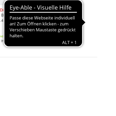
Dichtsatz
z BMW Mini
.4 1.6
and