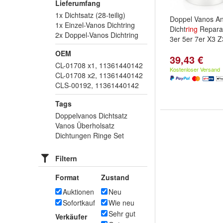
Lieferumfang
1x Dichtsatz (28-teilig)
Doppel Vanos An
1x Einzel-Vanos Dichtring
Dicht
ring
Repara
2x Doppel-Vanos Dichtring
3er 5er 7er X3 
OEM
39,43 €
CL-01708 x1, 11361440142
Kostenloser Versand
CL-01708 x2, 11361440142
CLS-00192, 11361440142
Tags
Doppelvanos Dichtsatz
Vanos Überholsatz
Dichtungen Ringe Set
Filtern
Format
Zustand
Auktionen
Neu
Sofortkauf
Wie neu
Sehr gut
Verkäufer