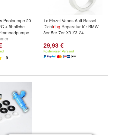
eis Poolpumpe 20
1x Einzel Vanos Anti Rassel
C + ähnliche
Dicht
ring
Reparatur für BMW
wimmbadpumpe
3er 5er 7er X3 Z3 Z4
ummer:
1
€
29,93 €
.
,
2
,
3 Dichtung
and
Kostenloser Versand
eitere ...
9