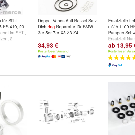
 für Stihl
Doppel Vanos Anti Rassel Satz
Ersatzteile L
& FS 410, 20
Dicht
ring
Reparatur für BMW
m³/ h 1100 HF
ebot im SET.
,
3er 5er 7er X3 Z3 Z4
Pumpen Sch
lzen
,
2
Ersatzteil N
34,93 €
ab 13,95 
x1.5mm
und
Schraube 2 St
Vorfilterdeckel
Kostenloser Versand
Kostenloser Vers
Vorfilter
und
w