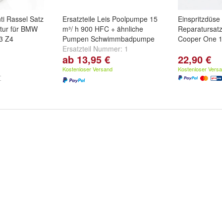
ti Rassel Satz
Ersatzteile Leis Poolpumpe 15
Einspritzdüse
tur für BMW
m³/ h 900 HFC + ähnliche
Reparatursat
Z3 Z4
Pumpen Schwimmbadpumpe
Cooper One 1
Ersatzteil Nummer:
1
ab 13,95 €
22,90 €
Schraube 2 St.
,
2
Vorfilterdeckel
,
3 Dichtung
Kostenloser Versand
Kostenloser Vers
Vorfilter
und
weitere ...