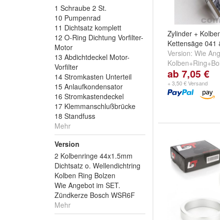
1 Schraube 2 St.
10 Pumpenrad
11 Dichtsatz komplett
Zylinder + Kolben
12 O-Ring Dichtung Vorfilter-
Kettensäge 041 
Motor
Version:
Wie Ang
13 Abdichtdeckel Motor-
Kolben+Ring+Bo
Vorfilter
ab 7,05 €
Kolbenringe 44
14 Stromkasten Unterteil
weitere ...
+ 3,50 € Versand
15 Anlaufkondensator
16 Stromkastendeckel
17 Klemmanschlußbrücke
18 Standfuss
Mehr
Version
2 Kolbenringe 44x1.5mm
Dichtsatz o. Wellendichtring
Kolben Ring Bolzen
Wie Angebot im SET.
Zündkerze Bosch WSR6F
Mehr