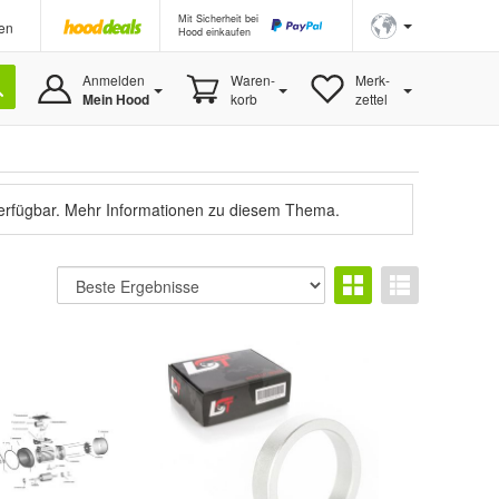
Mit Sicherheit bei
en
Hood einkaufen
Anmelden
Waren-
Merk-
Mein Hood
korb
zettel
verfügbar.
Mehr Informationen zu diesem Thema.