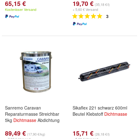
65,15 €
19,70 €
(35,18 €/l)
Kostenloser Versand
+ 5,60 € Versand
3
Sanremo Caravan
Sikaflex 221 schwarz 600ml
Reparaturmasse Streichbar
Beutel Klebstoff
Dichtmasse
5kg
Dichtmasse
Abdichtung
89,49 €
15,71 €
(17,90 €/kg)
(26,18 €/l)