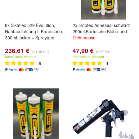
6x Sikaflex 529 Evolution,
2x Innotec Adheseal schwarz
Nahtabdichtung f. Karosserie,
290ml Kartusche Klebe und
300ml, ocker + Spraygun
Dichtmasse
236,61 €
47,90 €
(131,45 € / l)
(82,59 €/l)
Kostenloser Versand
Kostenloser Versand
5
1