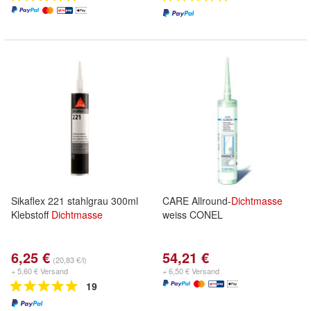
Sikaflex 221 stahlgrau 300ml
CARE Allround-
Dichtmasse
Klebstoff
Dichtmasse
weiss CONEL
6,25 €
54,21 €
(20,83 €/l)
+ 5,60 € Versand
+ 6,50 € Versand
19