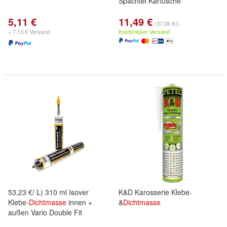
Spachtel Kartusche
5,11 €
11,49 €
(37,06 €/l)
+ 7,13 € Versand
Kostenloser Versand
53,23 €/ L) 310 ml Isover
K&D Karosserie Klebe-
Klebe-
Dichtmasse
innen +
&
Dichtmasse
außen Vario Double Fit