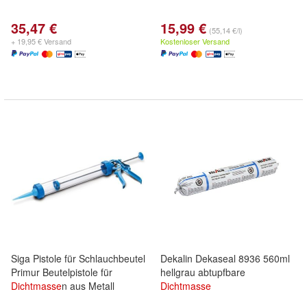
35,47 €
15,99 €
(55,14 €/l)
+ 19,95 € Versand
Kostenloser Versand
Siga Pistole für Schlauchbeutel
Dekalin Dekaseal 8936 560ml
Primur Beutelpistole für
hellgrau abtupfbare
Dichtmasse
n aus Metall
Dichtmasse