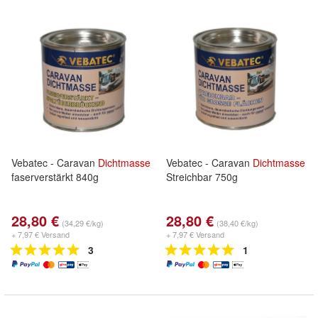
Vebatec - Caravan
Dichtmasse
Vebatec - Caravan
Dichtmasse
faserverstärkt 840g
Streichbar 750g
28,80 €
28,80 €
(34,29 €/kg)
(38,40 €/kg)
+ 7,97 € Versand
+ 7,97 € Versand
3
1