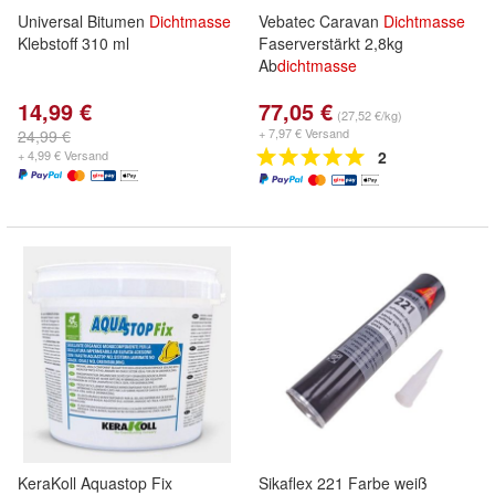
Universal Bitumen
Dichtmasse
Vebatec Caravan
Dichtmasse
Klebstoff 310 ml
Faserverstärkt 2,8kg
Ab
dichtmasse
14,99 €
77,05 €
(27,52 €/kg)
+ 7,97 € Versand
24,99 €
+ 4,99 € Versand
2
KeraKoll Aquastop Fix
Sikaflex 221 Farbe weiß