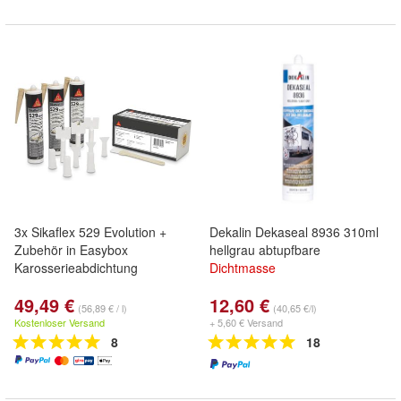
3x Sikaflex 529 Evolution +
Dekalin Dekaseal 8936 310ml
Zubehör in Easybox
hellgrau abtupfbare
Karosserieabdichtung
Dichtmasse
49,49 €
12,60 €
(56,89 € / l)
(40,65 €/l)
Kostenloser Versand
+ 5,60 € Versand
8
18