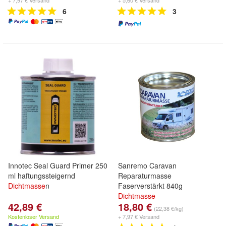
+ 7,97 € Versand
+ 5,60 € Versand
6
3
Innotec Seal Guard Primer 250
Sanremo Caravan
ml haftungssteigernd
Reparaturmasse
Dichtmasse
n
Faserverstärkt 840g
Dichtmasse
42,89 €
18,80 €
(22,38 €/kg)
Kostenloser Versand
+ 7,97 € Versand