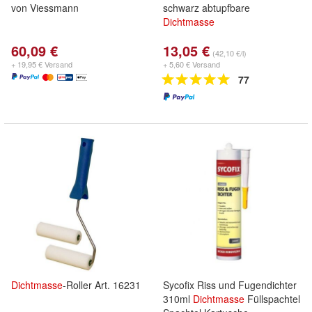
von Viessmann
schwarz abtupfbare
Dichtmasse
60,09 €
13,05 €
(42,10 €/l)
+ 19,95 € Versand
+ 5,60 € Versand
77
Dichtmasse
-Roller Art. 16231
Sycofix Riss und Fugendichter
310ml
Dichtmasse
Füllspachtel