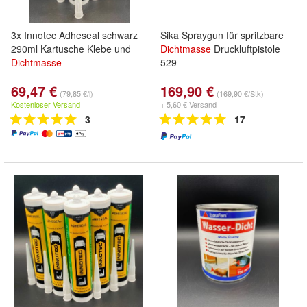
3x Innotec Adheseal schwarz
Sika Spraygun für spritzbare
290ml Kartusche Klebe und
Dichtmasse
Druckluftpistole
Dichtmasse
529
69,47 €
169,90 €
(79,85 €/l)
(169,90 €/Stk)
Kostenloser Versand
+ 5,60 € Versand
3
17