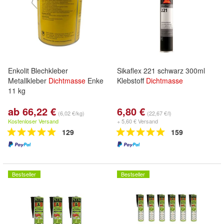
Enkolit Blechkleber
Sikaflex 221 schwarz 300ml
Metallkleber
Dichtmasse
Enke
Klebstoff
Dichtmasse
11 kg
ab 66,22 €
6,80 €
(6,02 €/kg)
(22,67 €/l)
Kostenloser Versand
+ 5,60 € Versand
129
159
Bestseller
Bestseller