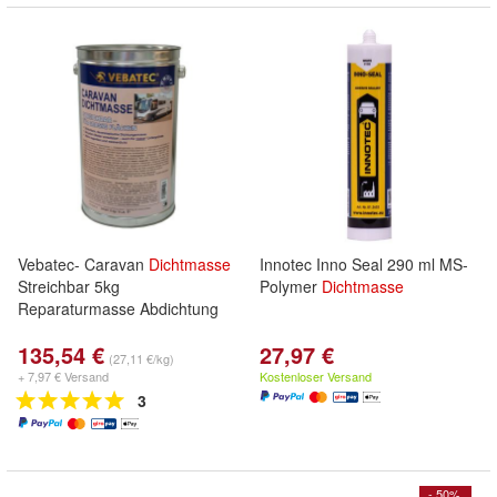
Vebatec- Caravan
Dichtmasse
Innotec Inno Seal 290 ml MS-
Streichbar 5kg
Polymer
Dichtmasse
Reparaturmasse Abdichtung
135,54 €
27,97 €
(27,11 €/kg)
+ 7,97 € Versand
Kostenloser Versand
3
- 50%