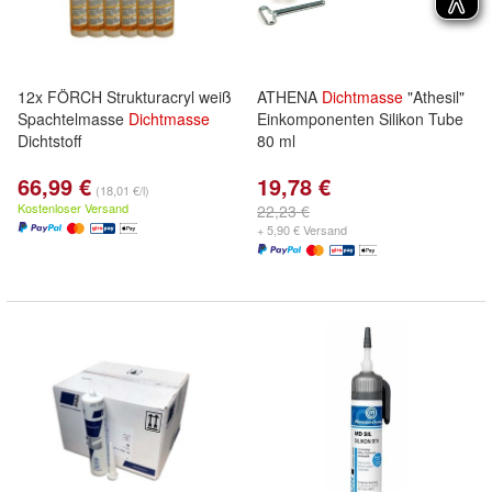
12x FÖRCH Strukturacryl weiß
ATHENA
Dichtmasse
"Athesil"
Spachtelmasse
Dichtmasse
Einkomponenten Silikon Tube
Dichtstoff
80 ml
66,99 €
19,78 €
(18,01 €/l)
Kostenloser Versand
22,23 €
+ 5,90 € Versand