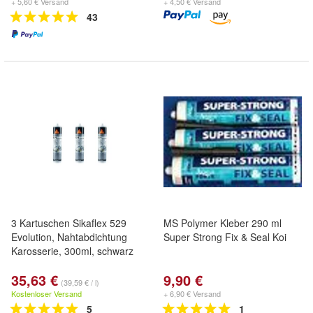
+ 5,60 € Versand
+ 4,50 € Versand
43
3 Kartuschen Sikaflex 529
MS Polymer Kleber 290 ml
Evolution, Nahtabdichtung
Super Strong Fix & Seal Koi
Karosserie, 300ml, schwarz
35,63 €
9,90 €
(39,59 € / l)
Kostenloser Versand
+ 6,90 € Versand
5
1