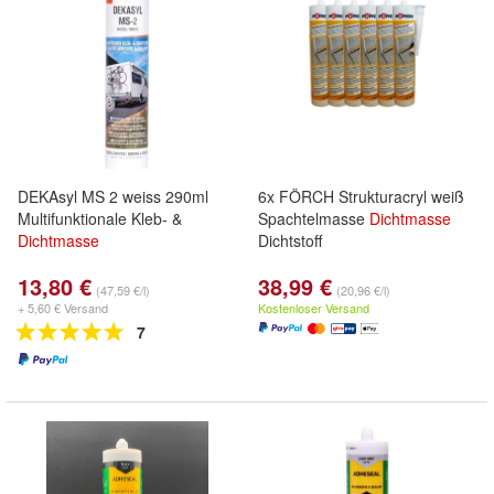
DEKAsyl MS 2 weiss 290ml
6x FÖRCH Strukturacryl weiß
Multifunktionale Kleb- &
Spachtelmasse
Dichtmasse
Dichtmasse
Dichtstoff
13,80 €
38,99 €
(47,59 €/l)
(20,96 €/l)
+ 5,60 € Versand
Kostenloser Versand
7