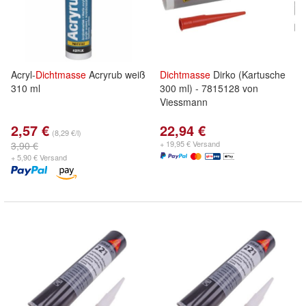
Acryl-
Dichtmasse
Acryrub weiß
Dichtmasse
Dirko (Kartusche
310 ml
300 ml) - 7815128 von
Viessmann
2,57 €
22,94 €
(8,29 €/l)
+ 19,95 € Versand
3,90 €
+ 5,90 € Versand