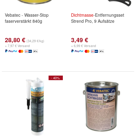
Vebatec - Wasser-Stop
Dichtmasse
-Entfernungsset
faserverstärkt 840g
Strend Pro, 9 Aufsätze
28,80 €
3,49 €
(34,29 €/kg)
+ 7,97 € Versand
+ 6,99 € Versand
- 40%