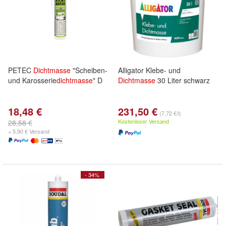
PETEC
Dichtmasse
"Scheiben-
Alligator Klebe- und
und Karosserie
dichtmasse
" D
Dichtmasse
30 Liter schwarz
18,48 €
231,50 €
(7,72 €/l)
Kostenloser Versand
28,58 €
+ 5,90 € Versand
- 34%