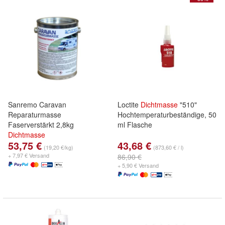
Sanremo Caravan
Loctite
Dichtmasse
"510"
Reparaturmasse
Hochtemperaturbeständige, 50
Faserverstärkt 2,8kg
ml Flasche
Dichtmasse
53,75 €
43,68 €
(19,20 €/kg)
(873,60 € / l)
+ 7,97 € Versand
86,90 €
+ 5,90 € Versand